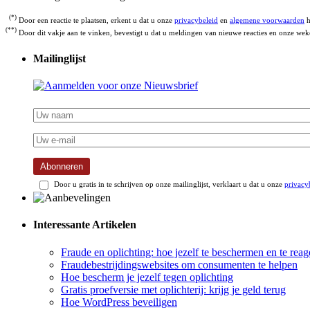
(*)
Door een reactie te plaatsen, erkent u dat u onze
privacybeleid
en
algemene voorwaarden
h
(**)
Door dit vakje aan te vinken, bevestigt u dat u meldingen van nieuwe reacties en onze weke
Mailinglijst
Abonneren
Door u gratis in te schrijven op onze mailinglijst, verklaart u dat u onze
privacy
Interessante Artikelen
Fraude en oplichting: hoe jezelf te beschermen en te reag
Fraudebestrijdingswebsites om consumenten te helpen
Hoe bescherm je jezelf tegen oplichting
Gratis proefversie met oplichterij: krijg je geld terug
Hoe WordPress beveiligen