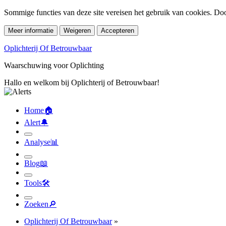
Sommige functies van deze site vereisen het gebruik van cookies. Doo
Meer informatie
Weigeren
Accepteren
Oplichterij Of Betrouwbaar
Waarschuwing voor Oplichting
Hallo en welkom bij Oplichterij of Betrouwbaar!
Home
🏠︎
Alert
🔔︎
Analyse
📊︎
Blog
📖︎
Tools
🛠︎
Zoeken
🔎︎
Oplichterij Of Betrouwbaar
»