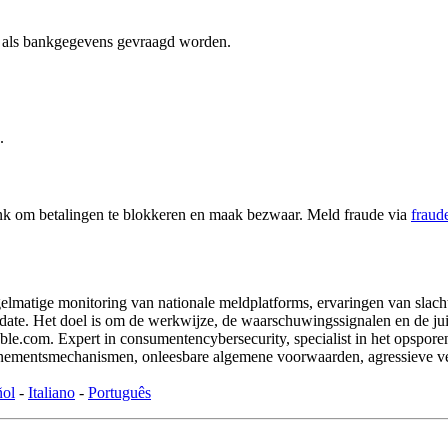
er als bankgegevens gevraagd worden.
.
ank om betalingen te blokkeren en maak bezwaar. Meld fraude via
fraud
matige monitoring van nationale meldplatforms, ervaringen van slacht
ate. Het doel is om de werkwijze, de waarschuwingssignalen en de juiste 
com. Expert in consumentencybersecurity, specialist in het opsporen va
onnementsmechanismen, onleesbare algemene voorwaarden, agressieve v
ñol
-
Italiano
-
Português