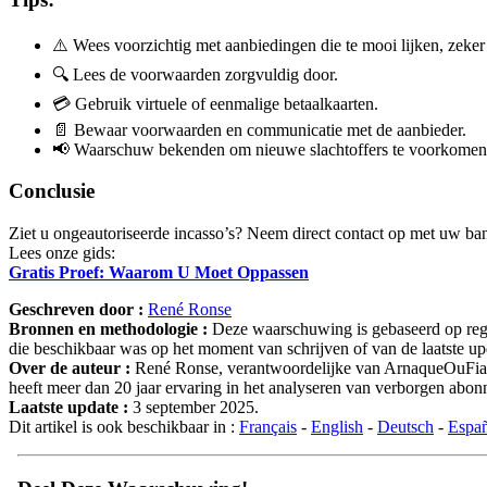
⚠️ Wees voorzichtig met aanbiedingen die te mooi lijken, zek
🔍 Lees de voorwaarden zorgvuldig door.
💳 Gebruik virtuele of eenmalige betaalkaarten.
📄 Bewaar voorwaarden en communicatie met de aanbieder.
📢 Waarschuw bekenden om nieuwe slachtoffers te voorkomen
Conclusie
Ziet u ongeautoriseerde incasso’s? Neem direct contact op met uw b
Lees onze gids:
Gratis Proef: Waarom U Moet Oppassen
Geschreven door :
René Ronse
Bronnen en methodologie :
Deze waarschuwing is gebaseerd op regel
die beschikbaar was op het moment van schrijven of van de laatste upd
Over de auteur :
René Ronse, verantwoordelijke van ArnaqueOuFiable.
heeft meer dan 20 jaar ervaring in het analyseren van verborgen ab
Laatste update :
3 september 2025.
Dit artikel is ook beschikbaar in :
Français
-
English
-
Deutsch
-
Espa