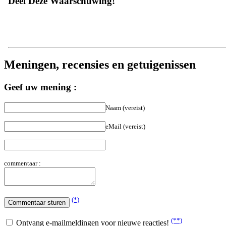
Deel Deze Waarschuwing!
Meningen, recensies en getuigenissen
Geef uw mening :
Naam (vereist)
eMail (vereist)
commentaar :
(*)
(**)
Ontvang e-mailmeldingen voor nieuwe reacties!