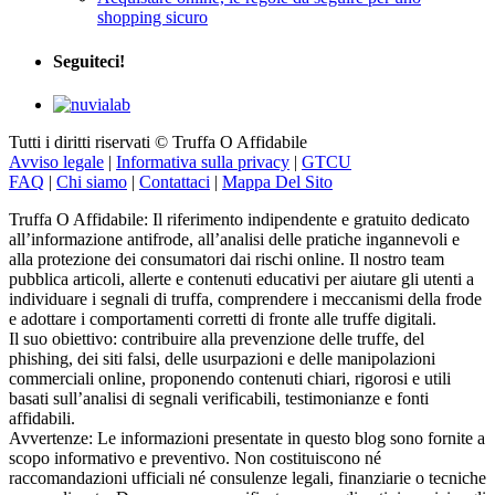
shopping sicuro
Seguiteci!
Tutti i diritti riservati © Truffa O Affidabile
Avviso legale
|
Informativa sulla privacy
|
GTCU
FAQ
|
Chi siamo
|
Contattaci
|
Mappa Del Sito
Truffa O Affidabile: Il riferimento indipendente e gratuito dedicato
all’informazione antifrode, all’analisi delle pratiche ingannevoli e
alla protezione dei consumatori dai rischi online. Il nostro team
pubblica articoli, allerte e contenuti educativi per aiutare gli utenti a
individuare i segnali di truffa, comprendere i meccanismi della frode
e adottare i comportamenti corretti di fronte alle truffe digitali.
Il suo obiettivo: contribuire alla prevenzione delle truffe, del
phishing, dei siti falsi, delle usurpazioni e delle manipolazioni
commerciali online, proponendo contenuti chiari, rigorosi e utili
basati sull’analisi di segnali verificabili, testimonianze e fonti
affidabili.
Avvertenze: Le informazioni presentate in questo blog sono fornite a
scopo informativo e preventivo. Non costituiscono né
raccomandazioni ufficiali né consulenze legali, finanziarie o tecniche