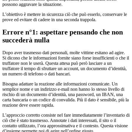
possono aggravare la situazione.
L’obiettivo è mettere in sicurezza ciò che può esserlo, conservare le
prove ed evitare di cadere in una seconda trappola.
Errore n°1: aspettare pensando che non
succederà nulla
Dopo aver trasmesso dati personali, molte vittime esitano ad agire.
Si dicono che le informazioni fornite siano forse insufficienti o che il
truffatore non le userà. Questa attesa può però lasciare a un
truffatore il tempo di sfruttare un account, un documento d’identità,
un numero di telefono o dati bancari.
Bisogna adattare la reazione alle informazioni comunicate. Un
semplice nome e un indirizzo e-mail non hanno lo stesso livello di
rischio di un documento d’identità, una password, un IBAN, una
carta bancaria o un codice di convalida. Più il dato è sensibile, più la
reazione deve essere rapida.
L’approccio corretto consiste nel fare immediatamente l’inventario di
ciò che è stato trasmesso. Annotate i dati interessati, il sito o il
contatto utilizzato, l’ora approssimativa e il contesto. Questa visione
d’insieme permette poi di agire nell’ordine giusto.