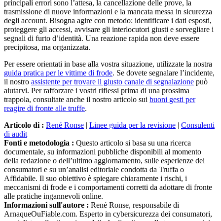
principali errori sono l’attesa, la cancellazione delle prove, la
trasmissione di nuove informazioni e la mancata messa in sicurezza
degli account. Bisogna agire con metodo: identificare i dati esposti,
proteggere gli accessi, avvisare gli interlocutori giusti e sorvegliare i
segnali di furto d’identità. Una reazione rapida non deve essere
precipitosa, ma organizzata.
Per essere orientati in base alla vostra situazione, utilizzate la nostra
guida pratica per le vittime di frode
. Se dovete segnalare l’incidente,
il nostro
assistente per trovare il giusto canale di segnalazione
può
aiutarvi. Per rafforzare i vostri riflessi prima di una prossima
trappola, consultate anche il nostro articolo sui
buoni gesti per
reagire di fronte alle truffe
.
Articolo di :
René Ronse
|
Linee guida per la revisione
|
Consulenti
di audit
Fonti e metodologia :
Questo articolo si basa su una ricerca
documentale, su informazioni pubbliche disponibili al momento
della redazione o dell’ultimo aggiornamento, sulle esperienze dei
consumatori e su un’analisi editoriale condotta da Truffa o
Affidabile. Il suo obiettivo è spiegare chiaramente i rischi, i
meccanismi di frode e i comportamenti corretti da adottare di fronte
alle pratiche ingannevoli online.
Informazioni sull'autore :
René Ronse, responsabile di
ArnaqueOuFiable.com. Esperto in cybersicurezza dei consumatori,