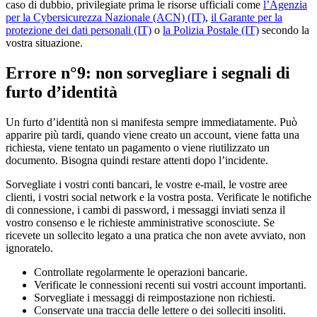
caso di dubbio, privilegiate prima le risorse ufficiali come
l’Agenzia
per la Cybersicurezza Nazionale (ACN) (IT)
,
il Garante per la
protezione dei dati personali (IT)
o
la Polizia Postale (IT)
secondo la
vostra situazione.
Errore n°9: non sorvegliare i segnali di
furto d’identità
Un furto d’identità non si manifesta sempre immediatamente. Può
apparire più tardi, quando viene creato un account, viene fatta una
richiesta, viene tentato un pagamento o viene riutilizzato un
documento. Bisogna quindi restare attenti dopo l’incidente.
Sorvegliate i vostri conti bancari, le vostre e-mail, le vostre aree
clienti, i vostri social network e la vostra posta. Verificate le notifiche
di connessione, i cambi di password, i messaggi inviati senza il
vostro consenso e le richieste amministrative sconosciute. Se
ricevete un sollecito legato a una pratica che non avete avviato, non
ignoratelo.
Controllate regolarmente le operazioni bancarie.
Verificate le connessioni recenti sui vostri account importanti.
Sorvegliate i messaggi di reimpostazione non richiesti.
Conservate una traccia delle lettere o dei solleciti insoliti.