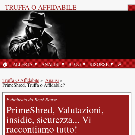
TRUFFA O AFFIDABILE
Recensione del Prodotto
🏠︎
ALLERTA
ANALISI
BLOG
RISORSE
🔎︎
HOME
RICERC
Truffa O Affidabile
»
Analisi
»
PrimeShred, Truffa o Affidabile?
Pubblicato da René Ronse
PrimeShred, Valutazioni,
insidie, sicurezza... Vi
raccontiamo tutto!