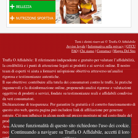
Tutti i diritti riservati © Truffa O Affidabile
Avviso legale
|
Informativa sulla privacy
|
GTCU
FAQ
|
Chi siamo
|
Contattaci
|
Mappa Del Sito
Truffa O Affidabile: Il riferimento indipendente e gratuito per valutare l’affidabilità,
la credibilità e i punti di attenzione legati ai prodotti e ai servizi online. Il nostro
team di esperti vi aiuta a formarvi un’opinione obiettiva attraverso un’analisi
rigorosa e testimonianze autentiche.
Il suo obiettivo: contribuire alla tutela dei consumatori contro le truffe, le pratiche
ingannevoli e la disinformazione online, proponendo analisi rigorose e valutazioni
oggettive di prodotti e servizi, fondate su testimonianze reali e affidabili condivise
da veri consumatori.
Dichiarazione di trasparenza: Per garantire la gratuità e il corretto funzionamento di
questo sito web, questa pagina può includere link di affiliazione per generare
entrate. Ciò non influisce in alcun modo sul prezzo mostrato né sul costo finale del
prodotto o del servizio.
Alcune funzionalità di questo sito richiedono l'uso dei cookie.
Avvertenze: I nostri articoli esprimono opinioni personali e non costituiscono
Continuando a navigare su Truffa O Affidabile, accetti il loro
raccomandazioni ufficiali. Le informazioni fornite sono indicative e devono essere
confermate presso il produttore, il venditore, il fornitore o una fonte ufficiale