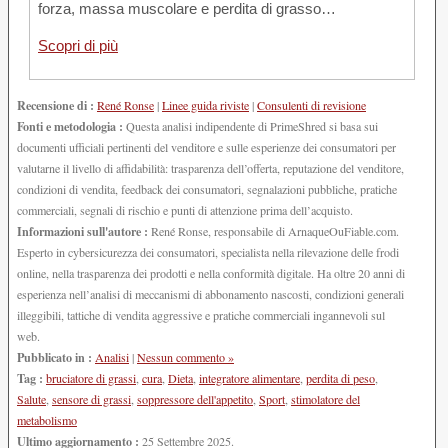
forza, massa muscolare e perdita di grasso…
Scopri di più
Recensione di :
René Ronse
|
Linee guida riviste
|
Consulenti di revisione
Fonti e metodologia :
Questa analisi indipendente di PrimeShred si basa sui
documenti ufficiali pertinenti del venditore e sulle esperienze dei consumatori per
valutarne il livello di affidabilità: trasparenza dell’offerta, reputazione del venditore,
condizioni di vendita, feedback dei consumatori, segnalazioni pubbliche, pratiche
commerciali, segnali di rischio e punti di attenzione prima dell’acquisto.
Informazioni sull'autore :
René Ronse, responsabile di ArnaqueOuFiable.com.
Esperto in cybersicurezza dei consumatori, specialista nella rilevazione delle frodi
online, nella trasparenza dei prodotti e nella conformità digitale. Ha oltre 20 anni di
esperienza nell’analisi di meccanismi di abbonamento nascosti, condizioni generali
illeggibili, tattiche di vendita aggressive e pratiche commerciali ingannevoli sul
web.
Pubblicato in :
Analisi
|
Nessun commento »
Tag :
bruciatore di grassi
,
cura
,
Dieta
,
integratore alimentare
,
perdita di peso
,
Salute
,
sensore di grassi
,
soppressore dell'appetito
,
Sport
,
stimolatore del
metabolismo
Ultimo aggiornamento :
25 Settembre 2025.