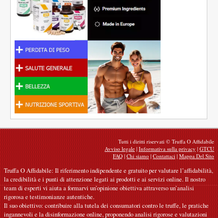
Tutti i diritti riservati © Truffa O Affidabile
Avviso legale
|
Informativa sulla privacy
|
GTCU
FAQ
|
Chi siamo
|
Contattaci
|
Mappa Del Sito
Truffa O Affidabile: Il riferimento indipendente e gratuito per valutare l’affidabilità,
la credibilità e i punti di attenzione legati ai prodotti e ai servizi online. Il nostro
team di esperti vi aiuta a formarvi un’opinione obiettiva attraverso un’analisi
rigorosa e testimonianze autentiche.
Il suo obiettivo: contribuire alla tutela dei consumatori contro le truffe, le pratiche
ingannevoli e la disinformazione online, proponendo analisi rigorose e valutazioni