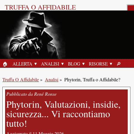
TRUFFA O AFFIDABILE
Recensione del Prodotto
🏠︎
ALLERTA
ANALISI
BLOG
RISORSE
🔎︎
HOME
RICERC
Truffa O Affidabile
»
Analisi
»
Phytorin, Truffa o Affidabile?
Pubblicato da René Ronse
Phytorin, Valutazioni, insidie,
sicurezza... Vi raccontiamo
tutto!
Aggiornato il 11 Maggio 2026.