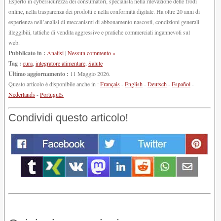
Esperto in cybersicurezza dei consumatori, specialista nella rilevazione delle frodi
online, nella trasparenza dei prodotti e nella conformità digitale. Ha oltre 20 anni di
esperienza nell’analisi di meccanismi di abbonamento nascosti, condizioni generali
illeggibili, tattiche di vendita aggressive e pratiche commerciali ingannevoli sul
web.
Pubblicato in :
Analisi
|
Nessun commento »
Tag :
cura
,
integratore alimentare
,
Salute
Ultimo aggiornamento :
11 Maggio 2026.
Questo articolo è disponibile anche in :
Français
-
English
-
Deutsch
-
Español
-
Nederlands
-
Português
Condividi questo articolo!