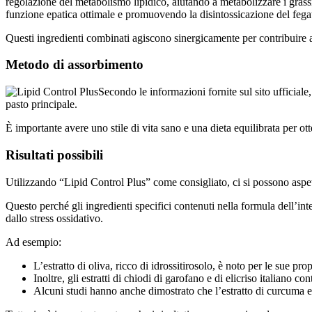
regolazione del metabolismo lipidico, aiutando a metabolizzare i grass
funzione epatica ottimale e promuovendo la disintossicazione del fega
Questi ingredienti combinati agiscono sinergicamente per contribuire a
Metodo di assorbimento
Secondo le informazioni fornite sul sito ufficial
pasto principale.
È importante avere uno stile di vita sano e una dieta equilibrata per otte
Risultati possibili
Utilizzando “Lipid Control Plus” come consigliato, ci si possono aspett
Questo perché gli ingredienti specifici contenuti nella formula dell’inte
dallo stress ossidativo.
Ad esempio:
L’estratto di oliva, ricco di idrossitirosolo, è noto per le sue pro
Inoltre, gli estratti di chiodi di garofano e di elicriso italiano
Alcuni studi hanno anche dimostrato che l’estratto di curcuma e