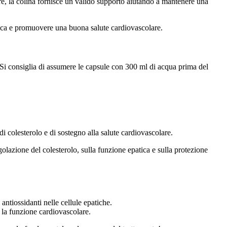
tre, la colina fornisce un valido supporto aiutando a mantenere una
atica e promuovere una buona salute cardiovascolare.
. Si consiglia di assumere le capsule con 300 ml di acqua prima del
i colesterolo e di sostegno alla salute cardiovascolare.
egolazione del colesterolo, sulla funzione epatica e sulla protezione
 antiossidanti nelle cellule epatiche.
 la funzione cardiovascolare.