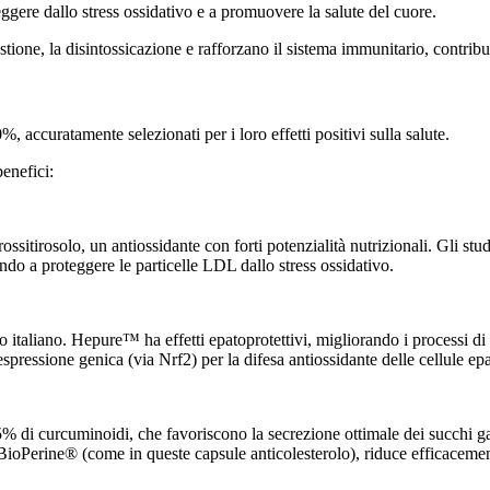
eggere dallo stress ossidativo e a promuovere la salute del cuore.
stione, la disintossicazione e rafforzano il sistema immunitario, contri
, accuratamente selezionati per i loro effetti positivi sulla salute.
benefici:
i idrossitirosolo, un antiossidante con forti potenzialità nutrizionali. Gli
do a proteggere le particelle LDL dallo stress ossidativo.
so italiano. Hepure™ ha effetti epatoprotettivi, migliorando i processi di 
pressione genica (via Nrf2) per la difesa antiossidante delle cellule epa
% di curcuminoidi, che favoriscono la secrezione ottimale dei succhi ga
rine® (come in queste capsule anticolesterolo), riduce efficacemente 