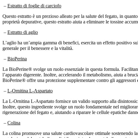
–
Estratto di foglie di carciofo
Questo estratto è un prezioso alleato per la salute del fegato, in quant
proprietà depurative, questo estratto aiuta a eliminare le tossine accum
–
Estratto di aglio
L’aglio ha un’ampia gamma di benefici, esercita un effetto positivo sul
generale per il benessere e la vitalità.
–
BioPerina
La BioPerine® svolge un ruolo essenziale in questa formula. Facilitand
l’apparato digerente. Inoltre, accelerando il metabolismo, aiuta a bruc
BioPerine® offre una protezione supplementare contro gli aggressori 
–
L-Ornitina L-Aspartato
La L-Ornitina L-Aspartato fornisce un valido supporto alla disintossic
Inoltre, questo ingrediente svolge un ruolo fondamentale nel migliorare
rigenerazione del fegato e, aiutando a riparare le cellule epatiche dann
–
Colina
La colina promuove una salute cardiovascolare ottimale sostenendo la 