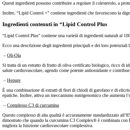
Questi ingredienti possono contribuire a regolare il colesterolo, a prot
Inoltre, “Lipid Control +” contiene ingredienti che favoriscono la dige
Ingredienti contenuti in “Lipid Control Plus
“Lipid Control Plus” contiene una varietà di ingredienti naturali al 100%
Ecco una descrizione degli ingredienti principali e dei loro potenziali 
–
Oli-Ola
Si tratta di un estratto di frutto di oliva certificato biologico, ricco d
salute cardiovascolare, agendo come potente antiossidante e contribuen
–
Hepure
È una combinazione di estratti di fiori di chiodi di garofano e di elicri
epatiche. Inoltre, attiva un meccanismo nutrigenomico che aumenta l’es
–
Complesso C3 di curcumina
Questo complesso di alta qualità è accuratamente standardizzato all’85
dimostrato che quando la curcumina C3 Complex® è combinata con BioPe
migliora la funzione cardiovascolare complessiva.