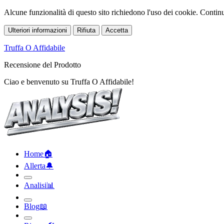
Alcune funzionalità di questo sito richiedono l'uso dei cookie. Continua
Ulteriori informazioni
Rifiuta
Accetta
Truffa O Affidabile
Recensione del Prodotto
Ciao e benvenuto su Truffa O Affidabile!
Home
🏠︎
Allerta
🔔︎
Analisi
📊︎
Blog
📖︎