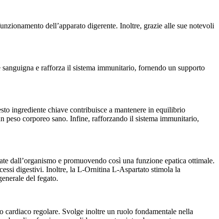
 funzionamento dell’apparato digerente. Inoltre, grazie alle sue notevoli
ne sanguigna e rafforza il sistema immunitario, fornendo un supporto
sto ingrediente chiave contribuisce a mantenere in equilibrio
 un peso corporeo sano. Infine, rafforzando il sistema immunitario,
derate dall’organismo e promuovendo così una funzione epatica ottimale.
essi digestivi. Inoltre, la L-Ornitina L-Aspartato stimola la
generale del fegato.
o cardiaco regolare. Svolge inoltre un ruolo fondamentale nella