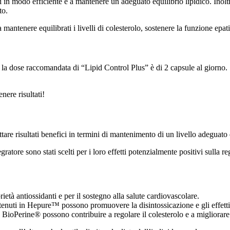
i in modo efficiente e a mantenere un adeguato equilibrio lipidico. Inol
to.
 mantenere equilibrati i livelli di colesterolo, sostenere la funzione ep
e, la dose raccomandata di “Lipid Control Plus” è di 2 capsule al giorno
nere risultati!
are risultati benefici in termini di mantenimento di un livello adeguato d
gratore sono stati scelti per i loro effetti potenzialmente positivi sulla r
prietà antiossidanti e per il sostegno alla salute cardiovascolare.
 contenuti in Hepure™ possono promuovere la disintossicazione e gli effetti
 BioPerine® possono contribuire a regolare il colesterolo e a migliorare