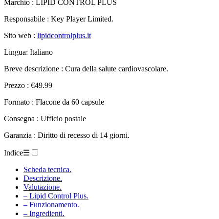
Marchio : LIPID CONTROL PLUS
Responsabile : Key Player Limited.
Sito web :
lipidcontrolplus.it
Lingua: Italiano
Breve descrizione : Cura della salute cardiovascolare.
Prezzo : €49.99
Formato : Flacone da 60 capsule
Consegna : Ufficio postale
Garanzia : Diritto di recesso di 14 giorni.
Indice
☰
Scheda tecnica.
Descrizione.
Valutazione.
– Lipid Control Plus.
– Funzionamento.
– Ingredienti.