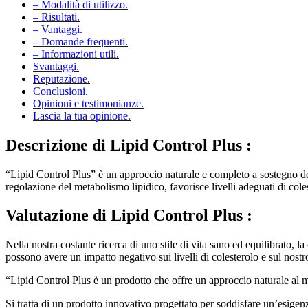
– Modalità di utilizzo.
– Risultati.
– Vantaggi.
– Domande frequenti.
– Informazioni utili.
Svantaggi.
Reputazione.
Conclusioni.
Opinioni e testimonianze.
Lascia la tua opinione.
Descrizione di
Lipid Control Plus :
“Lipid Control Plus” è un approccio naturale e completo a sostegno dell
regolazione del metabolismo lipidico, favorisce livelli adeguati di cole
Valutazione di
Lipid Control Plus :
Nella nostra costante ricerca di uno stile di vita sano ed equilibrato, 
possono avere un impatto negativo sui livelli di colesterolo e sul nost
“Lipid Control Plus è un prodotto che offre un approccio naturale al ma
Si tratta di un prodotto innovativo progettato per soddisfare un’esigenza