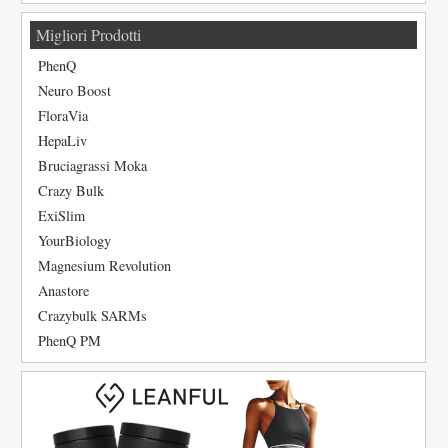
Migliori Prodotti
PhenQ
Neuro Boost
FloraVia
HepaLiv
Bruciagrassi Moka
Crazy Bulk
ExiSlim
YourBiology
Magnesium Revolution
Anastore
Crazybulk SARMs
PhenQ PM