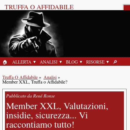
TRUFFA O AFFIDABILE
Recensione del Prodotto
🏠︎
ALLERTA
ANALISI
BLOG
RISORSE
🔎︎
HOME
RICERC
Truffa O Affidabile
»
Analisi
»
Member XXL, Truffa o Affidabile?
Pubblicato da René Ronse
Member XXL, Valutazioni,
insidie, sicurezza... Vi
raccontiamo tutto!