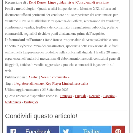
Recensione di :
René Ronse
|
Linee guida riviste
|
Consulenti di revisione
Fonti e metodologia :
Questa analisi indipendente di Member XXL si basa sui
documenti ufficiali pertinenti del venditore e sulle esperienze dei consumatori per
valutarne il livello di affidabilità: trasparenza dell’offerta, reputazione del venditore,
condizioni di vendita, feedback dei consumatori, segnalazioni pubbliche, pratiche
commerciali, segnali di rischio e punti di attenzione prima dell’acquisto.
Informazioni sull'autore :
René Ronse, responsabile di ArnaqueOuFiable.com.
Esperto in cybersicurezza dei consumatori, specialista nella rilevazione delle frodi
online, nella trasparenza dei prodotti e nella conformità digitale. Ha oltre 20 anni di
esperienza nell’analisi di meccanismi di abbonamento nascosti, condizioni generali
illeggibili, tattiche di vendita aggressive e pratiche commerciali ingannevoli sul
web.
Pubblicato in :
Analisi
|
Nessun commento »
Tag :
integratore alimentare
,
Key Player Limited
,
sessualità
Ultimo aggiornamento :
25 Settembre 2025.
Questo articolo è disponibile anche in :
Français
-
English
-
Deutsch
-
Español
-
Nederlands
-
Português
Condividi questo articolo!