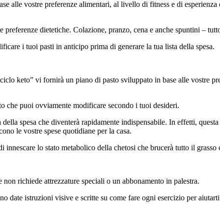
se alle vostre preferenze alimentari, al livello di fitness e di esperienza
 preferenze dietetiche. Colazione, pranzo, cena e anche spuntini – tutt
ficare i tuoi pasti in anticipo prima di generare la tua lista della spesa.
o keto” vi fornirà un piano di pasto sviluppato in base alle vostre prefere
Keto che puoi ovviamente modificare secondo i tuoi desideri.
a della spesa che diventerà rapidamente indispensabile. In effetti, questa l
ono le vostre spese quotidiane per la casa.
di innescare lo stato metabolico della chetosi che brucerà tutto il grass
on richiede attrezzature speciali o un abbonamento in palestra.
no date istruzioni visive e scritte su come fare ogni esercizio per aiutarti