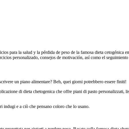
os para la salud y la pérdida de peso de la famosa dieta cetogénica en
cicios personalizado, consejos de motivación, así como el seguimiento d
crivere un piano alimentare? Beh, quei giorni potrebbero essere finiti!
azione di dieta chetogenica che offre piani di pasto personalizzati, lis
ri indugi e a ciò che pensano coloro che lo usano.
e progettata per aiutarti a perdere peso. Basato sulla famosa dieta che