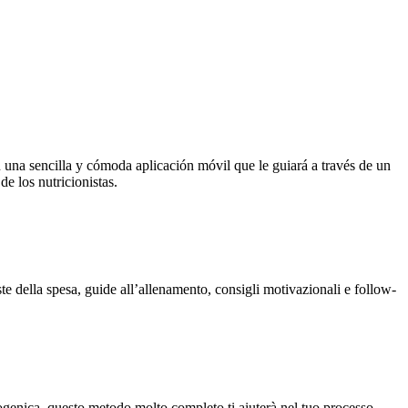
 una sencilla y cómoda aplicación móvil que le guiará a través de un
e los nutricionistas.
te della spesa, guide all’allenamento, consigli motivazionali e follow-
togenica, questo metodo molto completo ti aiuterà nel tuo processo