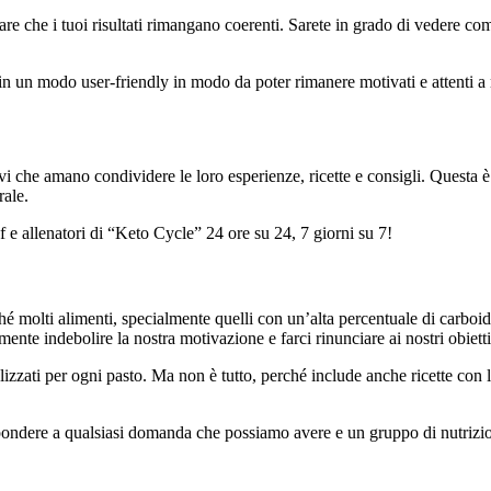
are che i tuoi risultati rimangano coerenti. Sarete in grado di vedere c
n un modo user-friendly in modo da poter rimanere motivati e attenti a met
 che amano condividere le loro esperienze, ricette e consigli. Questa è u
rale.
 e allenatori di “Keto Cycle” 24 ore su 24, 7 giorni su 7!
 molti alimenti, specialmente quelli con un’alta percentuale di carboidrat
te indebolire la nostra motivazione e farci rinunciare ai nostri obiettiv
zzati per ogni pasto. Ma non è tutto, perché include anche ricette con l
pondere a qualsiasi domanda che possiamo avere e un gruppo di nutrizion