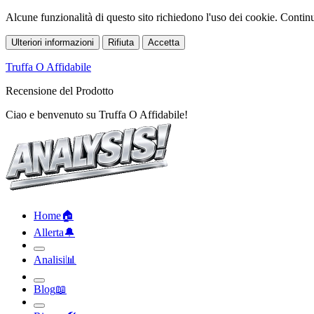
Alcune funzionalità di questo sito richiedono l'uso dei cookie. Continua
Ulteriori informazioni
Rifiuta
Accetta
Truffa O Affidabile
Recensione del Prodotto
Ciao e benvenuto su Truffa O Affidabile!
Home
🏠︎
Allerta
🔔︎
Analisi
📊︎
Blog
📖︎