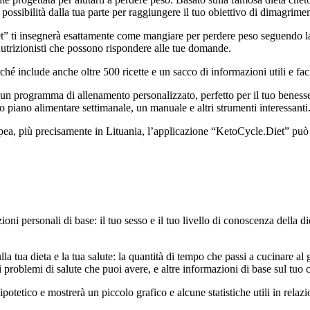
 possibilità dalla tua parte per raggiungere il tuo obiettivo di dimagrimen
” ti insegnerà esattamente come mangiare per perdere peso seguendo la d
nutrizionisti che possono rispondere alle tue domande.
hé include anche oltre 500 ricette e un sacco di informazioni utili e faci
i un programma di allenamento personalizzato, perfetto per il tuo benesse
uo piano alimentare settimanale, un manuale e altri strumenti interessanti
, più precisamente in Lituania, l’applicazione “KetoCycle.Diet” può ess
ioni personali di base: il tuo sesso e il tuo livello di conoscenza della d
a tua dieta e la tua salute: la quantità di tempo che passi a cucinare al gi
i problemi di salute che puoi avere, e altre informazioni di base sul tuo c
potetico e mostrerà un piccolo grafico e alcune statistiche utili in relazio