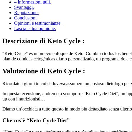
– Informazioni utili.
Svantaggi.
Reputazione.
Conclusioni.
Opinioni e testimonianze.
Lascia la tua opinione.
Descrizione
di Keto Cycle :
“Keto Cycle” es un nuevo enfoque de Keto. Combina todos los benefici
plan de comidas cetogénicas diario personalizado, un programa de ejer
Valutazione
di Keto Cycle :
Ricordate i giorni in cui si doveva assumere un costoso dietologo per s
In questa recensione, andremo a scomporre “Keto Cycle Diet”, un’applic
up con i nutrizionisti…
Diamo un’occhiata a tutto questo in modo più dettagliato senza ulterio
Che cos’è “Keto Cycle Diet”
“Keto Cycle” è una piattaforma online e un’applicazione specificament