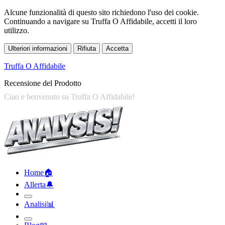
Alcune funzionalità di questo sito richiedono l'uso dei cookie.
Continuando a navigare su Truffa O Affidabile, accetti il loro
utilizzo.
Ulteriori informazioni
Rifiuta
Accetta
Truffa O Affidabile
Recensione del Prodotto
Home
🏠︎
Allerta
🔔︎
Analisi
📊︎
Blog
📖︎