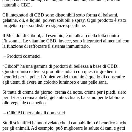
Gli integratori di CBD sono disponibili sotto forma di balsami,
gelatine, oli, e-liquid, polveri solubili e spray. Ogni prodotto è stato
progettato per soddisfare esigenze specifiche.
Il Meladol di Cibdol, ad esempio, è un alleato nella lotta contro
l’insonnia. Le vitamine CBD, invece, sono integratori alimentari con
la funzione di rafforzare il sistema immunitario.
–
Prodotti cosmetici
“Cibdol” ha una gamma di prodotti di bellezza a base di CBD.
Questo riunisce diversi prodotti studiati con questi ingredienti
benefici per la pelle. L’obiettivo del marchio è quello di consentire
agli utenti di avere un colorito luminoso e una pelle sana.
Si tratta di crema da giorno, crema da notte, crema per i piedi, siero
per il viso, crema antietà, gel antiocchiaie, balsamo per le labbra e
olio vegetale cosmetico.
–
OliiCBD per animali domestici
Studi scientifici hanno rivelato che il cannabidiolo è benefico anche
per gli animali. Ad esempio, può migliorare la salute di cani e gatti
con disturbi comportamentali come depressione o nervosismo. Il