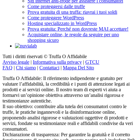
Come proteggersi dalle truffe
Prova gratuita di una truffa: riavrai i tuoi soldi
Come proteggere WordPress
Hosting specializzato in WordPress
Prova gratuita: Perché non dovreste MAI accettare!
Acquistare online, le regole da seguire per uno
shopping sicuro
Tutti i diritti riservati © Truffa O Affidabile
Avviso legale
|
Informativa sulla privacy
|
GTCU
FAQ
|
Chi siamo
|
Contattaci
|
Mappa Del Sito
Truffa O Affidabile: Il riferimento indipendente e gratuito per
valutare l’affidabilità, la credibilità e i punti di attenzione legati ai
prodotti e ai servizi online. Il nostro team di esperti vi aiuta a
formarvi un’opinione obiettiva attraverso un’analisi rigorosa e
testimonianze autentiche.
Il suo obiettivo: contribuire alla tutela dei consumatori contro le
truffe, le pratiche ingannevoli e la disinformazione online,
proponendo analisi rigorose e valutazioni oggettive di prodotti e
servizi, fondate su testimonianze reali e affidabili condivise da veri
consumatori.
Dichiarazione di trasparenza: Per garantire la gratuità e il corretto
funzionamento di questo sito web, questa pagina può includere link