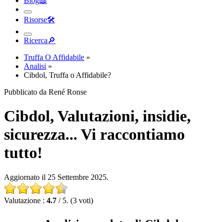
Risorse
🛠︎
Ricerca
🔎︎
Truffa O Affidabile
»
Analisi
»
Cibdol, Truffa o Affidabile?
Pubblicato da René Ronse
Cibdol, Valutazioni, insidie,
sicurezza... Vi raccontiamo
tutto!
Aggiornato il 25 Settembre 2025.
Valutazione :
4.7
/ 5. (3 voti)
Analisi completa di Cibdol