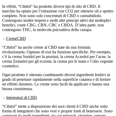
In effetti, “Cibdol” ha prodotto diversi tipi di olio di CBD. Il
marchio ha optato per l’estrazione con CO2 per ottenere oli a spettro
completo. Non sono solo concentrati di CBD o cannabidiolo.
Contengono inoltre terpeni e molti altri principi attivi dai molteplici
benefici, come CBG, CBN, CBC e CBDA. D’altra parte, non
contengono THC, la molecola psicoattiva della canapa.
–
CremeCBD
“Cibdol” ha anche creme al CBD nate da una formula
rivoluzionaria. Ognuno di essi ha funzioni specifiche. Per esempio,
c’è la crema Soridol per la psoriasi, la crema Aczedol per l’acne, la
crema Zemadol per gli eczemi, la crema per le mani e l’olio vegetale
cosmetico.
Ogni prodotto è ottenuto combinando diversi ingredienti lenitivi in
grado di penetrare rapidamente nella superficie cutanea e di fornire
un effetto duraturo. Le creme sono facili da applicare e hanno una
buona consistenza.
–
Integratori di CBD
“Cibdol” mette a disposizione dei suoi clienti il CBD anche sotto
forma di integratori che sono vere e proprie fonti di benessere. Sono
composti da molti ingredienti, tra cui minerali, vitamine, ormoni
naturali e CBD.