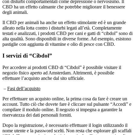
CBD ha un effetto calmante che potrebbe migliorare il benessere
degli animali.
Il CBD per animali ha anche un effetto stimolante ed è un grande
alleato nella lotta contro i disturbi legati all’età. Completamente
testati e analizzati, i prodotti CBD per cani e gatti di “cibdol” sono di
alta qualità. Sono disponibili in diverse forme. Ad esempio, esistono
pastiglie con aggiunta di vitamine e olio di pesce con CBD.
I servizi di “Cibdol”
Per accedere ai prodotti CBD di “Cibdol” è possibile visitare il
negozio fisico aperto ad Amsterdam. Altrimenti, è possibile
effettuare l’acquisto anche dal sito ufficiale.
–
Fasi dell’acquisto
Per effettuare un acquisto online, la prima cosa da fare è creare un
account. Tutto ciò che dovete fare è cliccare sul pulsante “Accedi” e
compilare il modulo online. Il negozio si impegna a garantire la
riservatezza dei dati personali forniti.
Dopo la registrazione, è necessario effettuare il login utilizzando il
nome utente e la password scelti. Non resta che esplorare gli scaffali
“Cibdol” per scoprire i prodotti, i prezzi e le offerte promozionali