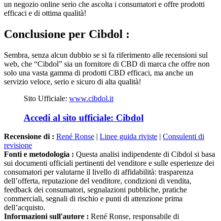
efficaci e di ottima qualità!
Conclusione
per Cibdol :
Sembra, senza alcun dubbio se si fa riferimento alle recensioni sul
web, che “Cibdol” sia un fornitore di CBD di marca che offre non
solo una vasta gamma di prodotti CBD efficaci, ma anche un
servizio veloce, serio e sicuro di alta qualità!
Sito Ufficiale:
www.cibdol.it
Accedi al sito ufficiale: Cibdol
Recensione di :
René Ronse
|
Linee guida riviste
|
Consulenti di
revisione
Fonti e metodologia :
Questa analisi indipendente di Cibdol si basa
sui documenti ufficiali pertinenti del venditore e sulle esperienze dei
consumatori per valutarne il livello di affidabilità: trasparenza
dell’offerta, reputazione del venditore, condizioni di vendita,
feedback dei consumatori, segnalazioni pubbliche, pratiche
commerciali, segnali di rischio e punti di attenzione prima
dell’acquisto.
Informazioni sull'autore :
René Ronse, responsabile di
ArnaqueOuFiable.com. Esperto in cybersicurezza dei consumatori,