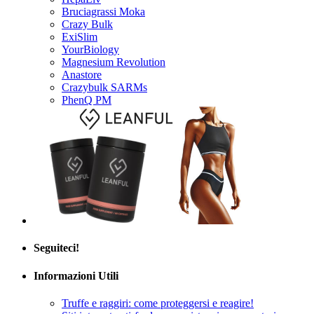
Crazy Bulk
ExiSlim
YourBiology
Magnesium Revolution
Anastore
Crazybulk SARMs
PhenQ PM
Seguiteci!
Informazioni Utili
Truffe e raggiri: come proteggersi e reagire!
Siti internet anti-frode per assistere i consumatori