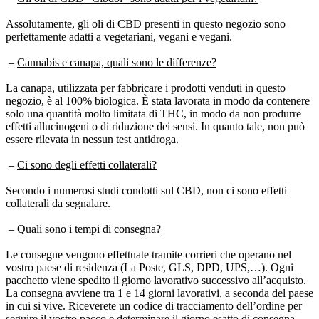
Assolutamente, gli oli di CBD presenti in questo negozio sono
perfettamente adatti a vegetariani, vegani e vegani.
–
Cannabis e canapa, quali sono le differenze?
La canapa, utilizzata per fabbricare i prodotti venduti in questo
negozio, è al 100% biologica. È stata lavorata in modo da contenere
solo una quantità molto limitata di THC, in modo da non produrre
effetti allucinogeni o di riduzione dei sensi. In quanto tale, non può
essere rilevata in nessun test antidroga.
–
Ci sono degli effetti collaterali?
Secondo i numerosi studi condotti sul CBD, non ci sono effetti
collaterali da segnalare.
–
Quali sono i tempi di consegna?
Le consegne vengono effettuate tramite corrieri che operano nel
vostro paese di residenza (La Poste, GLS, DPD, UPS,…). Ogni
pacchetto viene spedito il giorno lavorativo successivo all’acquisto.
La consegna avviene tra 1 e 14 giorni lavorativi, a seconda del paese
in cui si vive. Riceverete un codice di tracciamento dell’ordine per
seguire il vostro pacco e determinare il giorno esatto di consegna.