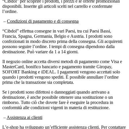
disponibili. Inserite gli articoli scelti nel carrello e confermate
l’ordine.
–
Condizioni di pagamento e di consegna
“Cibdol” effettua consegne in vari Paesi, tra cui Paesi Bassi,
Francia, Spagna, Germania, Belgio e Austria. I prodotti sono
confezionati in modo discreto prima della consegna. Gli acquirenti
possono seguire l’ordine. I tempi di consegna dipendono dalla
destinazione. Può variare da 1 a 14 giorni.
Il negozio online accetta diversi metodi di pagamento come Visa e
MasterCard, bonifico bancario e pagamento tramite Giropay,
SOFORT Banking e iDEAL. I pagamenti vengono accettati solo
quando i prodotti vengono spediti. È possibile annullare l’ordine
prima che la transazione sia completata.
Se i prodotti sono difettosi o danneggiati quando arrivano a
destinazione, è anche possibile ottenere una sostituzione o un
rimborso. Tutto ciò che dovete fare è eseguire la procedura in
conformità alle condizioni vigenti in materia di restituzione.
–
Assistenza ai clienti
L’e-shop ha sviluppato un’efficiente assistenza clienti. Per contattare
il servizio clienti di “Cibdol”, è possibile optare per la Chat live