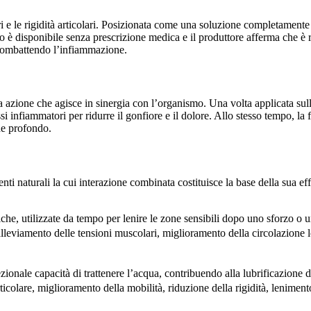
 e le rigidità articolari. Posizionata come una soluzione completamente n
odotto è disponibile senza prescrizione medica e il produttore afferma che 
tà combattendo l’infiammazione.
 azione che agisce in sinergia con l’organismo. Una volta applicata sull
infiammatori per ridurre il gonfiore e il dolore. Allo stesso tempo, la for
he profondo.
i naturali la cui interazione combinata costituisce la base della sua eff
che, utilizzate da tempo per lenire le zone sensibili dopo uno sforzo o u
alleviamento delle tensioni muscolari, miglioramento della circolazione l
onale capacità di trattenere l’acqua, contribuendo alla lubrificazione del
rticolare, miglioramento della mobilità, riduzione della rigidità, lenimen