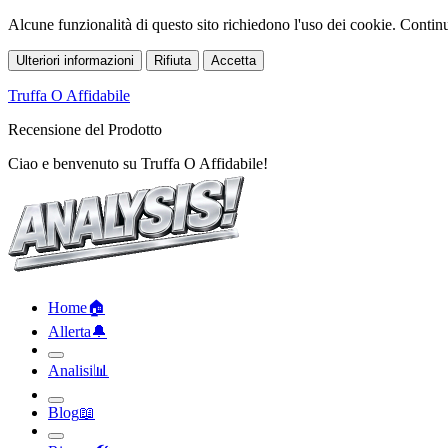
Alcune funzionalità di questo sito richiedono l'uso dei cookie. Continua
Ulteriori informazioni
Rifiuta
Accetta
Truffa O Affidabile
Recensione del Prodotto
Ciao e benvenuto su Truffa O Affidabile!
Home
🏠︎
Allerta
🔔︎
Analisi
📊︎
Blog
📖︎