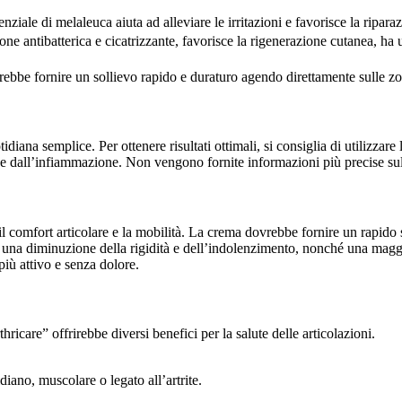
ziale di melaleuca aiuta ad alleviare le irritazioni e favorisce la riparaz
zione antibatterica e cicatrizzante, favorisce la rigenerazione cutanea, ha 
vrebbe fornire un sollievo rapido e duraturo agendo direttamente sulle zo
diana semplice. Per ottenere risultati ottimali, si consiglia di utilizza
 e dall’infiammazione. Non vengono fornite informazioni più precise sull
il comfort articolare e la mobilità. La crema dovrebbe fornire un rapido 
i, una diminuzione della rigidità e dell’indolenzimento, nonché una maggi
più attivo e senza dolore.
hricare” offrirebbe diversi benefici per la salute delle articolazioni.
idiano, muscolare o legato all’artrite.