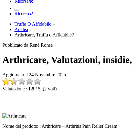
Risorse
🛠︎
Ricerca
🔎︎
Truffa O Affidabile
»
Analisi
»
Arthricare, Truffa o Affidabile?
Pubblicato da René Ronse
Arthricare, Valutazioni, insidie,
Aggiornato il 24 Novembre 2025.
Valutazione :
1.5
/ 5. (2 voti)
Nome del prodotto :
Arthricare – Arthritis Pain Relief Cream