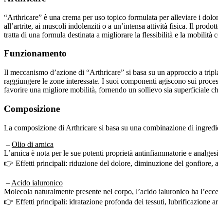
“Arthricare” è una crema per uso topico formulata per alleviare i dolori
all’artrite, ai muscoli indolenziti o a un’intensa attività fisica. Il pr
tratta di una formula destinata a migliorare la flessibilità e la mobili
Funzionamento
Il meccanismo d’azione di “Arthricare” si basa su un approccio a tripla
raggiungere le zone interessate. I suoi componenti agiscono sui processi 
favorire una migliore mobilità, fornendo un sollievo sia superficiale c
Composizione
La composizione di Arthricare si basa su una combinazione di ingredient
–
Olio di arnica
L’arnica è nota per le sue potenti proprietà antinfiammatorie e analgesi
👉 Effetti principali: riduzione del dolore, diminuzione del gonfiore, 
–
Acido ialuronico
Molecola naturalmente presente nel corpo, l’acido ialuronico ha l’eccezi
👉 Effetti principali: idratazione profonda dei tessuti, lubrificazione a