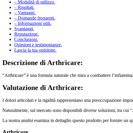
– Modalità di utilizzo.
– Risultati.
– Vantaggi.
– Domande frequenti.
– Informazioni utili.
Svantaggi.
Reputazione.
Conclusioni.
Opinioni e testimonianze.
Lascia la tua opinione.
Descrizione di
Arthricare:
“Arthricare” è una formula naturale che mira a combattere l’infiammazione
Valutazione di
Arthricare:
I dolori articolari e la rigidità rappresentano una preoccupazione impor
Naturalmente, sul mercato sono disponibili diverse soluzioni, tra cui 
La nostra analisi esamina in dettaglio questo prodotto per fornire un q
Arthricare