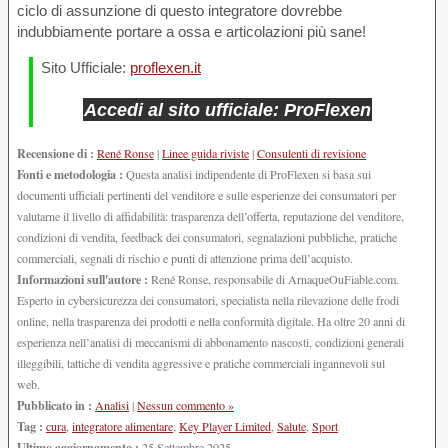
ciclo di assunzione di questo integratore dovrebbe
indubbiamente portare a ossa e articolazioni più sane!
Sito Ufficiale:
proflexen.it
Accedi al sito ufficiale: ProFlexen
Recensione di :
René Ronse
|
Linee guida riviste
|
Consulenti di revisione
Fonti e metodologia :
Questa analisi indipendente di ProFlexen si basa sui
documenti ufficiali pertinenti del venditore e sulle esperienze dei consumatori per
valutarne il livello di affidabilità: trasparenza dell’offerta, reputazione del venditore,
condizioni di vendita, feedback dei consumatori, segnalazioni pubbliche, pratiche
commerciali, segnali di rischio e punti di attenzione prima dell’acquisto.
Informazioni sull'autore :
René Ronse, responsabile di ArnaqueOuFiable.com.
Esperto in cybersicurezza dei consumatori, specialista nella rilevazione delle frodi
online, nella trasparenza dei prodotti e nella conformità digitale. Ha oltre 20 anni di
esperienza nell’analisi di meccanismi di abbonamento nascosti, condizioni generali
illeggibili, tattiche di vendita aggressive e pratiche commerciali ingannevoli sul
web.
Pubblicato in :
Analisi
|
Nessun commento »
Tag :
cura
,
integratore alimentare
,
Key Player Limited
,
Salute
,
Sport
Ultimo aggiornamento :
25 Settembre 2025.