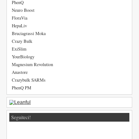
PhenQ
Neuro Boost
FloraVia
HepaLiv
Bruciagrassi Moka
Crazy Bulk
ExiSlim
YourBiology
Magnesium Revolution
Anastore
Crazybulk SARMs
PhenQ PM
Seguiteci!