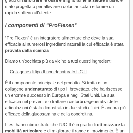
grado di
rafforzare le ossa e migliorarne la salute
Inoltre, è
stato progettato per alleviare i dolori articolari e fornire un
rapido sollievo all’utente.
I componenti di “ProFlexen”
“Pro Flexen” è un integratore alimentare che deve la sua
efficacia ai numerosi ingredienti naturali la cui efficacia è stata
provata dalla scienza
Diamo un’occhiata più da vicino a tutti questi ingredienti:
–
Collagene di tipo II non denaturato UC-II
È il componente principale del prodotto. Si tratta di un
collagene
undenaturato
di tipo II brevettato, che ha riscosso
un enorme successo in Europa e negli Stati Uniti. La sua
efficacia nel prevenire o trattare i disturbi degenerativi delle
articolazioni è stata dimostrata in due studi clinici. È ancora più
efficace della glucosamina e della condroitina.
I test hanno dimostrato che l’UC-II è in grado di
ottimizzare la
mobilità articolare
e di migliorare il range di movimento. È un