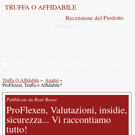
TRUFFA O AFFIDABILE
Recensione del Prodotto
🏠︎
ALLERTA
ANALISI
BLOG
RISORSE
🔎︎
HOME
RICERC
Truffa O Affidabile
»
Analisi
»
ProFlexen, Truffa o Affidabile?
Pubblicato da René Ronse
ProFlexen, Valutazioni, insidie,
sicurezza... Vi raccontiamo
tutto!