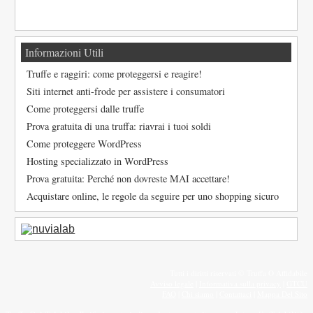
Informazioni Utili
Truffe e raggiri: come proteggersi e reagire!
Siti internet anti-frode per assistere i consumatori
Come proteggersi dalle truffe
Prova gratuita di una truffa: riavrai i tuoi soldi
Come proteggere WordPress
Hosting specializzato in WordPress
Prova gratuita: Perché non dovreste MAI accettare!
Acquistare online, le regole da seguire per uno shopping sicuro
Tutti i diritti riservati © Truffa O Affidabile
Avviso legale
|
Informativa sulla privacy
|
GTCU
FAQ
|
Chi siamo
|
Contattaci
|
Mappa Del Sito