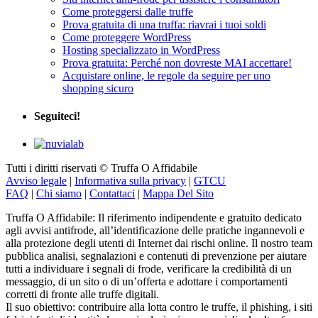
Come proteggersi dalle truffe
Prova gratuita di una truffa: riavrai i tuoi soldi
Come proteggere WordPress
Hosting specializzato in WordPress
Prova gratuita: Perché non dovreste MAI accettare!
Acquistare online, le regole da seguire per uno
shopping sicuro
Seguiteci!
Tutti i diritti riservati © Truffa O Affidabile
Avviso legale
|
Informativa sulla privacy
|
GTCU
FAQ
|
Chi siamo
|
Contattaci
|
Mappa Del Sito
Truffa O Affidabile: Il riferimento indipendente e gratuito dedicato
agli avvisi antifrode, all’identificazione delle pratiche ingannevoli e
alla protezione degli utenti di Internet dai rischi online. Il nostro team
pubblica analisi, segnalazioni e contenuti di prevenzione per aiutare
tutti a individuare i segnali di frode, verificare la credibilità di un
messaggio, di un sito o di un’offerta e adottare i comportamenti
corretti di fronte alle truffe digitali.
Il suo obiettivo: contribuire alla lotta contro le truffe, il phishing, i siti