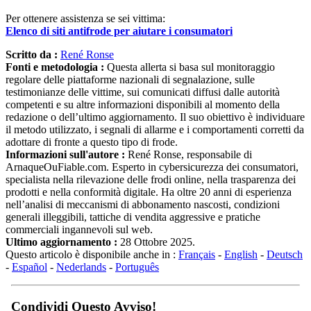
Per ottenere assistenza se sei vittima:
Elenco di siti antifrode per aiutare i consumatori
Scritto da :
René Ronse
Fonti e metodologia :
Questa allerta si basa sul monitoraggio
regolare delle piattaforme nazionali di segnalazione, sulle
testimonianze delle vittime, sui comunicati diffusi dalle autorità
competenti e su altre informazioni disponibili al momento della
redazione o dell’ultimo aggiornamento. Il suo obiettivo è individuare
il metodo utilizzato, i segnali di allarme e i comportamenti corretti da
adottare di fronte a questo tipo di frode.
Informazioni sull'autore :
René Ronse, responsabile di
ArnaqueOuFiable.com. Esperto in cybersicurezza dei consumatori,
specialista nella rilevazione delle frodi online, nella trasparenza dei
prodotti e nella conformità digitale. Ha oltre 20 anni di esperienza
nell’analisi di meccanismi di abbonamento nascosti, condizioni
generali illeggibili, tattiche di vendita aggressive e pratiche
commerciali ingannevoli sul web.
Ultimo aggiornamento :
28 Ottobre 2025.
Questo articolo è disponibile anche in :
Français
-
English
-
Deutsch
-
Español
-
Nederlands
-
Português
Condividi Questo Avviso!