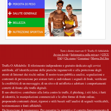
Tutti i diritti riservati © Truffa O Affidabile
Avviso legale
|
Informativa sulla privacy
|
GTCU
FAQ
|
Chi siamo
|
Contattaci
|
Mappa Del Sito
Truffa O Affidabile: Il riferimento indipendente e gratuito dedicato agli avvisi
antifrode, all’identificazione delle pratiche ingannevoli e alla protezione degli
utenti di Internet dai rischi online. Il nostro team pubblica analisi, segnalazioni e
contenuti di prevenzione per aiutare tutti a individuare i segnali di frode, verificare
la credibilità di un messaggio, di un sito o di un’offerta e adottare i comportamenti
corretti di fronte alle truffe digitali.
Il suo obiettivo: contribuire alla lotta contro le truffe, il phishing, i siti falsi, i furti
di identità, le manipolazioni commerciali e le altre forme di frode online,
proponendo contenuti chiari, rigorosi e utili basati sull’analisi di segnali verificabili,
testimonianze e fonti affidabili.
Dichiarazione di trasparenza: Per garantire la gratuità e il corretto funzionamento di