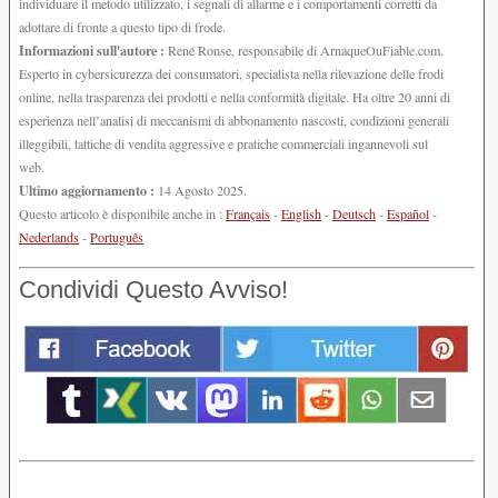
individuare il metodo utilizzato, i segnali di allarme e i comportamenti corretti da
adottare di fronte a questo tipo di frode.
Informazioni sull'autore :
René Ronse, responsabile di ArnaqueOuFiable.com.
Esperto in cybersicurezza dei consumatori, specialista nella rilevazione delle frodi
online, nella trasparenza dei prodotti e nella conformità digitale. Ha oltre 20 anni di
esperienza nell’analisi di meccanismi di abbonamento nascosti, condizioni generali
illeggibili, tattiche di vendita aggressive e pratiche commerciali ingannevoli sul
web.
Ultimo aggiornamento :
14 Agosto 2025.
Questo articolo è disponibile anche in :
Français
-
English
-
Deutsch
-
Español
-
Nederlands
-
Português
Condividi Questo Avviso!