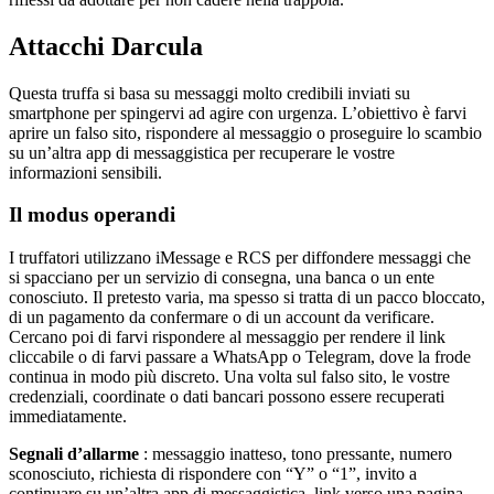
Attacchi Darcula
Questa truffa si basa su messaggi molto credibili inviati su
smartphone per spingervi ad agire con urgenza. L’obiettivo è farvi
aprire un falso sito, rispondere al messaggio o proseguire lo scambio
su un’altra app di messaggistica per recuperare le vostre
informazioni sensibili.
Il modus operandi
I truffatori utilizzano iMessage e RCS per diffondere messaggi che
si spacciano per un servizio di consegna, una banca o un ente
conosciuto. Il pretesto varia, ma spesso si tratta di un pacco bloccato,
di un pagamento da confermare o di un account da verificare.
Cercano poi di farvi rispondere al messaggio per rendere il link
cliccabile o di farvi passare a WhatsApp o Telegram, dove la frode
continua in modo più discreto. Una volta sul falso sito, le vostre
credenziali, coordinate o dati bancari possono essere recuperati
immediatamente.
Segnali d’allarme
: messaggio inatteso, tono pressante, numero
sconosciuto, richiesta di rispondere con “Y” o “1”, invito a
continuare su un’altra app di messaggistica, link verso una pagina