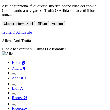
Alcune funzionalità di questo sito richiedono l'uso dei cookie.
Continuando a navigare su Truffa O Affidabile, accetti il loro
utilizzo.
Ulteriori informazioni
Rifiuta
Accetta
Truffa O Affidabile
Allerta Anti-Truffa
Ciao e benvenuto su Truffa O Affidabile!
Home
🏠︎
Allerta
🔔︎
Analisi
📊︎
Blog
📖︎
Risorse
🛠︎
Ricerca
🔎︎