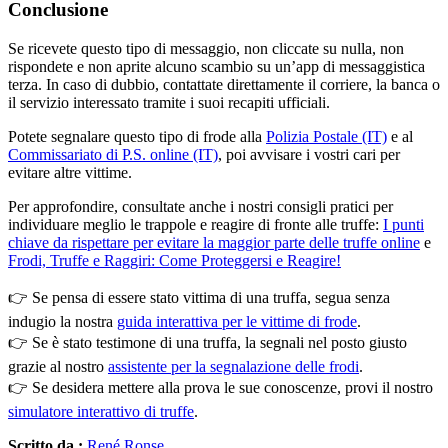
Conclusione
Se ricevete questo tipo di messaggio, non cliccate su nulla, non
rispondete e non aprite alcuno scambio su un’app di messaggistica
terza. In caso di dubbio, contattate direttamente il corriere, la banca o
il servizio interessato tramite i suoi recapiti ufficiali.
Potete segnalare questo tipo di frode alla
Polizia Postale (IT)
e al
Commissariato di P.S. online (IT)
, poi avvisare i vostri cari per
evitare altre vittime.
Per approfondire, consultate anche i nostri consigli pratici per
individuare meglio le trappole e reagire di fronte alle truffe:
I punti
chiave da rispettare per evitare la maggior parte delle truffe online
e
Frodi, Truffe e Raggiri: Come Proteggersi e Reagire!
👉 Se pensa di essere stato vittima di una truffa, segua senza
indugio la nostra
guida interattiva per le vittime di frode
.
👉 Se è stato testimone di una truffa, la segnali nel posto giusto
grazie al nostro
assistente per la segnalazione delle frodi
.
👉 Se desidera mettere alla prova le sue conoscenze, provi il nostro
simulatore interattivo di truffe
.
Scritto da :
René Ronse