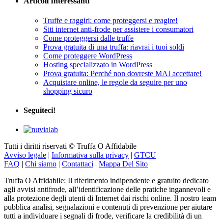
Articoli Interessanti
Truffe e raggiri: come proteggersi e reagire!
Siti internet anti-frode per assistere i consumatori
Come proteggersi dalle truffe
Prova gratuita di una truffa: riavrai i tuoi soldi
Come proteggere WordPress
Hosting specializzato in WordPress
Prova gratuita: Perché non dovreste MAI accettare!
Acquistare online, le regole da seguire per uno
shopping sicuro
Seguiteci!
Tutti i diritti riservati © Truffa O Affidabile
Avviso legale
|
Informativa sulla privacy
|
GTCU
FAQ
|
Chi siamo
|
Contattaci
|
Mappa Del Sito
Truffa O Affidabile: Il riferimento indipendente e gratuito dedicato
agli avvisi antifrode, all’identificazione delle pratiche ingannevoli e
alla protezione degli utenti di Internet dai rischi online. Il nostro team
pubblica analisi, segnalazioni e contenuti di prevenzione per aiutare
tutti a individuare i segnali di frode, verificare la credibilità di un