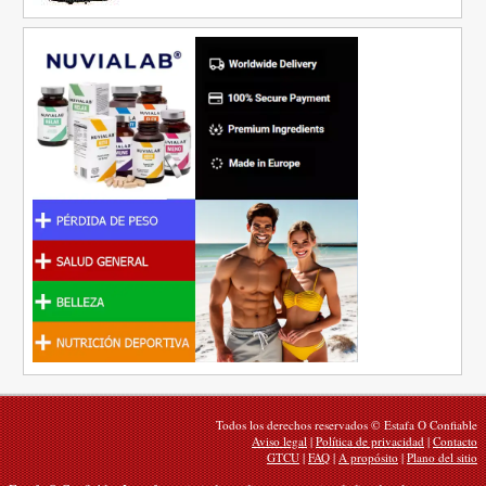
Todos los derechos reservados © Estafa O Confiable
Aviso legal
|
Política de privacidad
|
Contacto
GTCU
|
FAQ
|
A propósito
|
Plano del sitio