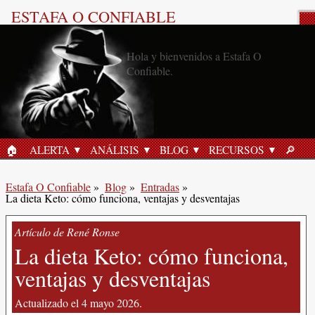
ESTAFA O CONFIABLE
Artículo del blog: Seguridad en
línea
🏠︎
ALERTA
ANÁLISIS
BLOG
RECURSOS
🔎︎
INICIO
BUSC
Estafa O Confiable
»
Blog
»
Entradas
»
La dieta Keto: cómo funciona, ventajas y desventajas
Artículo de René Ronse
La dieta Keto: cómo funciona,
ventajas y desventajas
Actualizado el 4 mayo 2026.