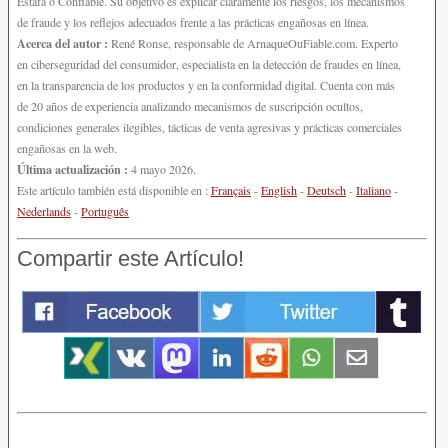
Estafa o Confiable. Su objetivo es explicar claramente los riesgos, los mecanismos
de fraude y los reflejos adecuados frente a las prácticas engañosas en línea.
Acerca del autor :
René Ronse, responsable de ArnaqueOuFiable.com. Experto
en ciberseguridad del consumidor, especialista en la detección de fraudes en línea,
en la transparencia de los productos y en la conformidad digital. Cuenta con más
de 20 años de experiencia analizando mecanismos de suscripción ocultos,
condiciones generales ilegibles, tácticas de venta agresivas y prácticas comerciales
engañosas en la web.
Última actualización :
4 mayo 2026.
Este artículo también está disponible en :
Français
-
English
-
Deutsch
-
Italiano
-
Nederlands
-
Português
Compartir este Artículo!