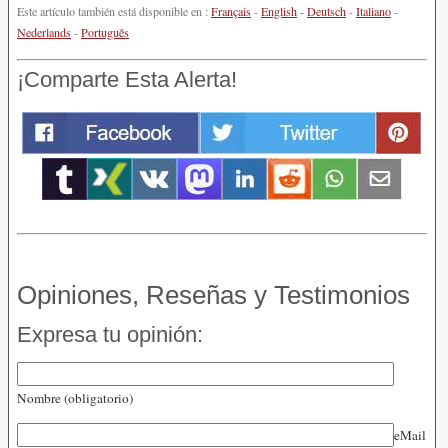
Este artículo también está disponible en :
Français
-
English
-
Deutsch
-
Italiano
-
Nederlands
-
Português
¡Comparte Esta Alerta!
Opiniones, Reseñas y Testimonios
Expresa tu opinión:
Nombre (obligatorio)
eMail