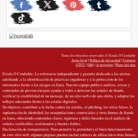
Todos los derechos reservados © Estafa O Confiable
Aviso legal
|
Política de privacidad
|
Contacto
GTCU
|
FAQ
|
A propósito
|
Plano del sitio
Estafa O Confiable: La referencia independiente y gratuita dedicada a las alertas
antifraude, a la identificación de prácticas engañosas y a la protección de los
internautas frente a los riesgos en línea. Nuestro equipo publica análisis, avisos y
contenidos de prevención para ayudar a todos a detectar las señales de fraude,
verificar la credibilidad de un mensaje, de un sitio web o de una oferta, y adoptar los
reflejos adecuados frente a las estafas digitales.
Su objetivo: contribuir a la lucha contra las estafas, el phishing, los sitios falsos, la
suplantación de identidad, las manipulaciones comerciales y otras formas de fraude
en línea, ofreciendo contenidos claros, rigurosos y útiles basados en el análisis de
señales verificables, testimonios y fuentes fiables.
Declaración de transparencia: Para permitir la gratuidad y el buen funcionamiento
de este sitio web, algunas páginas pueden incluir enlaces de afiliación u otras formas