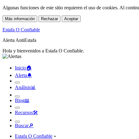
Algunas funciones de este sitio requieren el uso de cookies. Al conti
Más información
Rechazar
Aceptar
Estafa O Confiable
Alerta AntiEstafa
Hola y bienvenidos a Estafa O Confiable.
Inicio
🏠︎
Alerta
🔔︎
Análisis
📊︎
Blog
📖︎
Recursos
🛠︎
Buscar
🔎︎
Estafa O Confiable
»