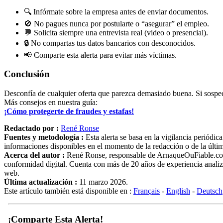
🔍 Infórmate sobre la empresa antes de enviar documentos.
🚫 No pagues nunca por postularte o “asegurar” el empleo.
💬 Solicita siempre una entrevista real (video o presencial).
🔒 No compartas tus datos bancarios con desconocidos.
📢 Comparte esta alerta para evitar más víctimas.
Conclusión
Desconfía de cualquier oferta que parezca demasiado buena. Si sospec
Más consejos en nuestra guía:
¡Cómo protegerte de fraudes y estafas!
Redactado por :
René Ronse
Fuentes y metodología :
Esta alerta se basa en la vigilancia periódi
informaciones disponibles en el momento de la redacción o de la última 
Acerca del autor :
René Ronse, responsable de ArnaqueOuFiable.com. E
conformidad digital. Cuenta con más de 20 años de experiencia analiza
web.
Última actualización :
11 marzo 2026.
Este artículo también está disponible en :
Français
-
English
-
Deutsch
¡Comparte Esta Alerta!