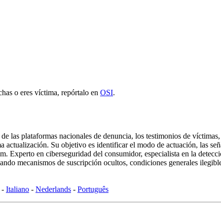
has o eres víctima, repórtalo en
OSI
.
ca de las plataformas nacionales de denuncia, los testimonios de víctima
actualización. Su objetivo es identificar el modo de actuación, las señal
xperto en ciberseguridad del consumidor, especialista en la detección 
ndo mecanismos de suscripción ocultos, condiciones generales ilegibles
-
Italiano
-
Nederlands
-
Português