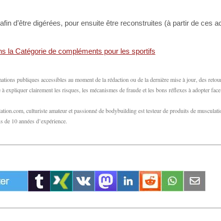
n d’être digérées, pour ensuite être reconstruites (à partir de ces 
ns la Catégorie de compléments pour les sportifs
ations publiques accessibles au moment de la rédaction ou de la dernière mise à jour, des retou
 expliquer clairement les risques, les mécanismes de fraude et les bons réflexes à adopter fac
tion.com, culturiste amateur et passionné de bodybuilding est testeur de produits de musculat
lus de 10 années d’expérience.