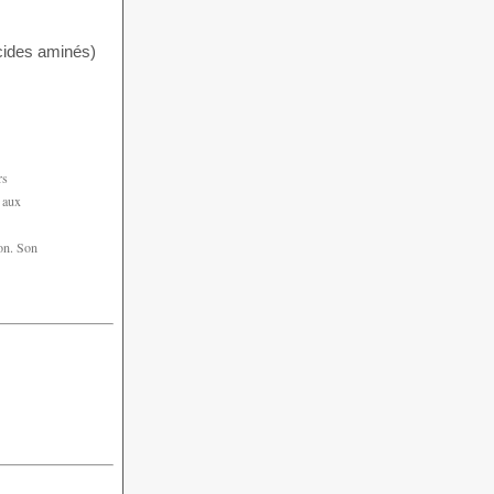
acides aminés)
rs
e aux
ion. Son