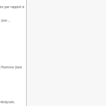
es par rapport à
r jour…
l’homme (tant
ydrolysée.