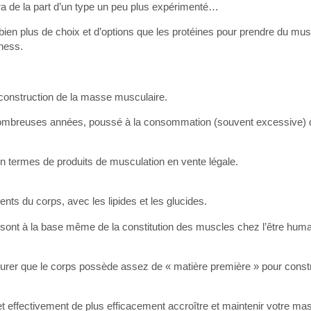
ra de la part d’un type un peu plus expérimenté…
bien plus de choix et d’options que les protéines pour prendre du musc
tness.
a construction de la masse musculaire.
e nombreuses années, poussé à la consommation (souvent excessive) 
s en termes de produits de musculation en vente légale.
nts du corps, avec les lipides et les glucides.
ui sont à la base même de la constitution des muscles chez l’être huma
surer que le corps possède assez de « matière première » pour const
t effectivement de plus efficacement accroître et maintenir votre ma