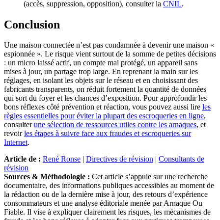
(accès, suppression, opposition), consulter la
CNIL
.
Conclusion
Une maison connectée n’est pas condamnée à devenir une maison «
espionnée ». Le risque vient surtout de la somme de petites décisions
: un micro laissé actif, un compte mal protégé, un appareil sans
mises à jour, un partage trop large. En reprenant la main sur les
réglages, en isolant les objets sur le réseau et en choisissant des
fabricants transparents, on réduit fortement la quantité de données
qui sort du foyer et les chances d’exposition. Pour approfondir les
bons réflexes côté prévention et réaction, vous pouvez aussi lire
les
règles essentielles pour éviter la plupart des escroqueries en ligne
,
consulter
une sélection de ressources utiles contre les arnaques
, et
revoir
les étapes à suivre face aux fraudes et escroqueries sur
Internet
.
Article de :
René Ronse
|
Directives de révision
|
Consultants de
révision
Sources & Méthodologie :
Cet article s’appuie sur une recherche
documentaire, des informations publiques accessibles au moment de
la rédaction ou de la dernière mise à jour, des retours d’expérience
consommateurs et une analyse éditoriale menée par Arnaque Ou
Fiable. Il vise à expliquer clairement les risques, les mécanismes de