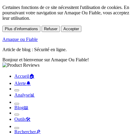
Certaines fonctions de ce site nécessitent l'utilisation de cookies. En
poursuivant votre navigation sur Arnaque Ou Fiable, vous acceptez
leur utilisation.
Plus d’informations
Refuser
Accepter
Arnaque ou Fiable
Article de blog : Sécurité en ligne.
Bonjour et bienvenue sur Arnaque Ou Fiable!
Accueil
🏠︎
Alerte
🔔︎
Analyse
📊︎
Blog
📖︎
Outils
🛠︎
Rechercher
🔎︎