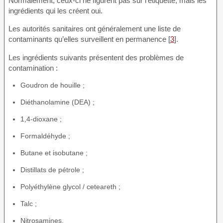
Normalement, ceux-ci ne figurent pas sur l’étiquette, mais les
ingrédients qui les créent oui.
Les autorités sanitaires ont généralement une liste de
contaminants qu’elles surveillent en permanence [
3
].
Les ingrédients suivants présentent des problèmes de
contamination :
Goudron de houille ;
Diéthanolamine (DEA) ;
1,4-dioxane ;
Formaldéhyde ;
Butane et isobutane ;
Distillats de pétrole ;
Polyéthylène glycol / ceteareth ;
Talc ;
Nitrosamines.