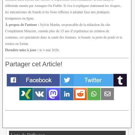
éditoriale menée par Arnaque Ou Fiable. Il vise à expliquer clairement les risques,
les mécanismes de fraude et les bons réflexes à adopter face aux pratiques
trompeuses en ligne.
À propos de l'auteur :
Sylvie Martin, responsable de la rédaction du site
Complément Minceur, cumule plus de 15 ans d’expérience en création de
contenus, est spécialisée dans la santé des femmes, la beauté, la perte de poids et la
remise en forme.
Dernière mise à jour :
le 4 mai 2026.
Partager cet Article!
Liste de Diffusion