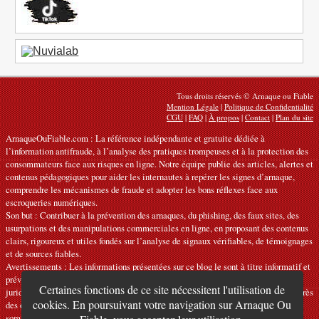
Tous droits réservés © Arnaque ou Fiable
Mention Légale
|
Politique de Confidentialité
CGU
|
FAQ
|
À propos
|
Contact
|
Plan du site
ArnaqueOuFiable.com : La référence indépendante et gratuite dédiée à
l’information antifraude, à l’analyse des pratiques trompeuses et à la protection des
consommateurs face aux risques en ligne. Notre équipe publie des articles, alertes et
contenus pédagogiques pour aider les internautes à repérer les signes d’arnaque,
comprendre les mécanismes de fraude et adopter les bons réflexes face aux
escroqueries numériques.
Son but : Contribuer à la prévention des arnaques, du phishing, des faux sites, des
usurpations et des manipulations commerciales en ligne, en proposant des contenus
clairs, rigoureux et utiles fondés sur l’analyse de signaux vérifiables, de témoignages
et de sources fiables.
Avertissements : Les informations présentées sur ce blog le sont à titre informatif et
préventif. Elles ne constituent ni des recommandations officielles ni des conseils
Certaines fonctions de ce site nécessitent l'utilisation de
juridiques, financiers ou techniques personnalisés. Elles doivent être vérifiées auprès
cookies. En poursuivant votre navigation sur Arnaque Ou
des organismes, services ou interlocuteurs compétents selon la situation. Nous ne
sommes pas responsables des erreurs, omissions ou d’une utilisation inappropriée