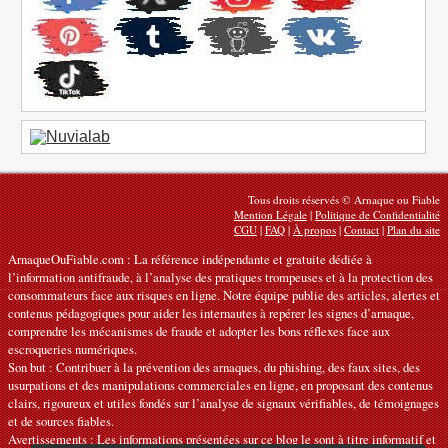
Tous droits réservés © Arnaque ou Fiable
Mention Légale
|
Politique de Confidentialité
CGU
|
FAQ
|
À propos
|
Contact
|
Plan du site
ArnaqueOuFiable.com : La référence indépendante et gratuite dédiée à
l’information antifraude, à l’analyse des pratiques trompeuses et à la protection des
consommateurs face aux risques en ligne. Notre équipe publie des articles, alertes et
contenus pédagogiques pour aider les internautes à repérer les signes d’arnaque,
comprendre les mécanismes de fraude et adopter les bons réflexes face aux
escroqueries numériques.
Son but : Contribuer à la prévention des arnaques, du phishing, des faux sites, des
usurpations et des manipulations commerciales en ligne, en proposant des contenus
clairs, rigoureux et utiles fondés sur l’analyse de signaux vérifiables, de témoignages
et de sources fiables.
Avertissements : Les informations présentées sur ce blog le sont à titre informatif et