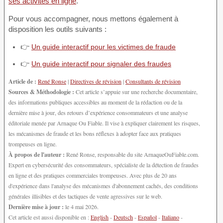
ses activités en ligne
.
Pour vous accompagner, nous mettons également à
disposition les outils suivants :
👉
Un guide interactif pour les victimes de fraude
👉
Un guide interactif pour signaler des fraudes
Article de :
René Ronse
|
Directives de révision
|
Consultants de révision
Sources & Méthodologie :
Cet article s’appuie sur une recherche documentaire,
des informations publiques accessibles au moment de la rédaction ou de la
dernière mise à jour, des retours d’expérience consommateurs et une analyse
éditoriale menée par Arnaque Ou Fiable. Il vise à expliquer clairement les risques,
les mécanismes de fraude et les bons réflexes à adopter face aux pratiques
trompeuses en ligne.
À propos de l'auteur :
René Ronse, responsable du site ArnaqueOuFiable.com.
Expert en cybersécurité des consommateurs, spécialiste de la détection de fraudes
en ligne et des pratiques commerciales trompeuses. Avec plus de 20 ans
d'expérience dans l'analyse des mécanismes d'abonnement cachés, des conditions
générales illisibles et des tactiques de vente agressives sur le web.
Dernière mise à jour :
le 4 mai 2026.
Cet article est aussi disponible en :
English
-
Deutsch
-
Español
-
Italiano
-