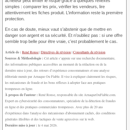
acheteur peut limiter le risque grâce à quelques réflexes
simples : comparer les prix, vérifier les vendeurs, lire
attentivement les fiches produit. L’information reste la première
protection.
En cas de doute, mieux vaut s’abstenir que de mettre en
danger son argent et sa sécurité. Et n’oubliez pas : si une offre
semble trop belle pour être vraie, c’est probablement le cas.
Article de :
René Ronse
|
Directives de révision
|
Consultants de révision
Sources & Méthodologie :
Cet article s’appuie sur une recherche documentaire,
des informations publiques accessibles au moment de la rédaction ou de la
dernière mise à jour, des retours d’expérience consommateurs et une analyse
éditoriale menée par Arnaque Ou Fiable. Il vise à expliquer clairement les risques,
les mécanismes de fraude et les bons réflexes à adopter face aux pratiques
trompeuses en ligne.
À propos de l'auteur :
René Ronse, responsable du site ArnaqueOuFiable.com.
Expert en cybersécurité des consommateurs, spécialiste de la détection de fraudes
en ligne et des pratiques commerciales trompeuses. Avec plus de 20 ans
d'expérience dans l'analyse des mécanismes d'abonnement cachés, des conditions
générales illisibles et des tactiques de vente agressives sur le web.
Dernière mise à jour :
le 4 mai 2026.