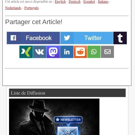
Cet article est aussi disponible en :
English
-
Deutsch
-
Español
-
Italiano
-
Nederlands
-
Português
Partager cet Article!
Liste de Diffusion