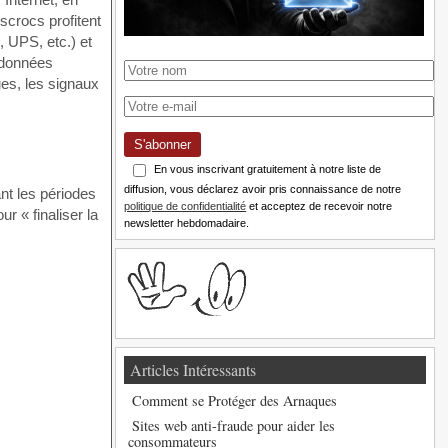
escrocs profitent
 UPS, etc.) et
rdonnées
ues, les signaux
S'abonner
En vous inscrivant gratuitement à notre liste de
diffusion, vous déclarez avoir pris connaissance de notre
nt les périodes
politique de confidentialité
et acceptez de recevoir notre
r « finaliser la
newsletter hebdomadaire.
Articles Intéressants
Comment se Protéger des Arnaques
Sites web anti-fraude pour aider les
consommateurs