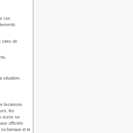
ur ces
nalements
 sites de
nts.
 situation.
e livraisons
urs, les
s euros se
aux officiels
 sa banque et le