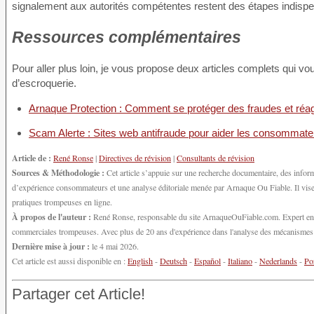
signalement aux autorités compétentes restent des étapes indisp
Ressources complémentaires
Pour aller plus loin, je vous propose deux articles complets qui vo
d’escroquerie.
Arnaque Protection : Comment se protéger des fraudes et réag
Scam Alerte : Sites web antifraude pour aider les consommate
Article de :
René Ronse
|
Directives de révision
|
Consultants de révision
Sources & Méthodologie :
Cet article s’appuie sur une recherche documentaire, des inform
d’expérience consommateurs et une analyse éditoriale menée par Arnaque Ou Fiable. Il vise à
pratiques trompeuses en ligne.
À propos de l'auteur :
René Ronse, responsable du site ArnaqueOuFiable.com. Expert en cy
commerciales trompeuses. Avec plus de 20 ans d'expérience dans l'analyse des mécanismes d'
Dernière mise à jour :
le 4 mai 2026.
Cet article est aussi disponible en :
English
-
Deutsch
-
Español
-
Italiano
-
Nederlands
-
Po
Partager cet Article!