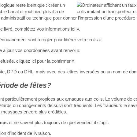
gique reste identique : créer un
 banal et routinier, plus il a de
n administratif ou technique pour donner l’impression d’une procédure
re livré, complétez vos informations ici ».
édouanement sont à régler pour libérer votre colis ».
e à jour vos coordonnées avant renvoi ».
efusée, cliquez ici pour la confirmer ».
ste, DPD ou DHL, mais avec des lettres inversées ou un nom de do
riode de fêtes?
 sont particulièrement propices aux arnaques aux colis. Le volume d
etards ou changements de suivi sont fréquents. Les fraudeurs le saven
s messages encore plus crédibles.
emps
et ne savent plus toujours de quel vendeur il s’agit.
ion d’incident de livraison.