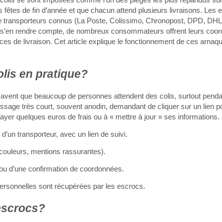
es fêtes de fin d’année et que chacun attend plusieurs livraisons. Les 
e transporteurs connus (La Poste, Colissimo, Chronopost, DPD, DHL,
e s’en rendre compte, de nombreux consommateurs offrent leurs coo
vices de livraison. Cet article explique le fonctionnement de ces arnaq
lis en pratique?
 savent que beaucoup de personnes attendent des colis, surtout penda
age très court, souvent anodin, demandant de cliquer sur un lien pou
à payer quelques euros de frais ou à « mettre à jour » ses informations.
’un transporteur, avec un lien de suivi.
, couleurs, mentions rassurantes).
ou d’une confirmation de coordonnées.
ersonnelles sont récupérées par les escrocs.
 escrocs?