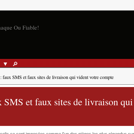
naque Ou Fiable!
S
🔎︎
RECHERCHER
 faux SMS et faux sites de livraison qui vident votre compte
 SMS et faux sites de livraison qui
colis se sont imposées comme l’un des pièges les plus répandus sur 