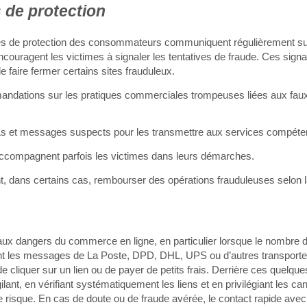
 de protection
ismes de protection des consommateurs communiquent régulièrement s
 encouragent les victimes à signaler les tentatives de fraude. Ces sig
faire fermer certains sites frauduleux.
andations sur les pratiques commerciales trompeuses liées aux faux
Ls et messages suspects pour les transmettre aux services compéte
 accompagnent parfois les victimes dans leurs démarches.
nt, dans certains cas, rembourser des opérations frauduleuses selon la
x dangers du commerce en ligne, en particulier lorsque le nombre d
nt les messages de La Poste, DPD, DHL, UPS ou d’autres transporte
iquer sur un lien ou de payer de petits frais. Derrière ces quelque
nt, en vérifiant systématiquement les liens et en privilégiant les can
le risque. En cas de doute ou de fraude avérée, le contact rapide avec