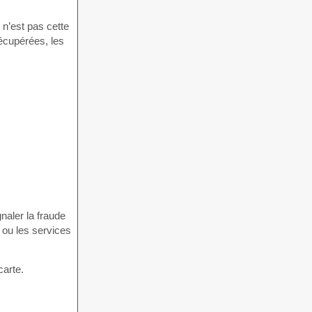
n’est pas cette
écupérées, les
gnaler la fraude
 ou les services
carte.