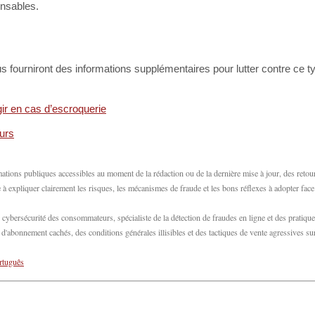
ensables.
us fourniront des informations supplémentaires pour lutter contre ce t
ir en cas d’escroquerie
urs
ations publiques accessibles au moment de la rédaction ou de la dernière mise à jour, des retou
 expliquer clairement les risques, les mécanismes de fraude et les bons réflexes à adopter fac
bersécurité des consommateurs, spécialiste de la détection de fraudes en ligne et des pratiqu
abonnement cachés, des conditions générales illisibles et des tactiques de vente agressives su
rtuguês