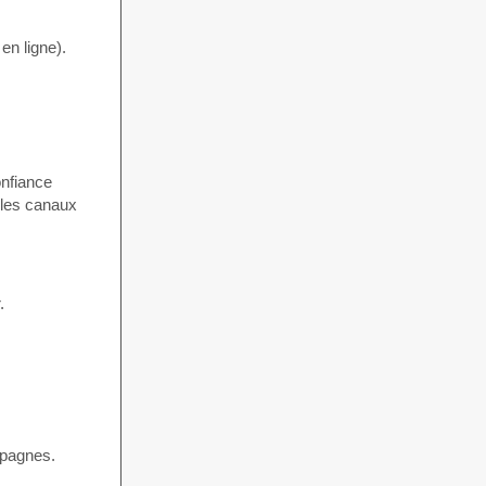
en ligne).
onfiance
 les canaux
.
mpagnes.