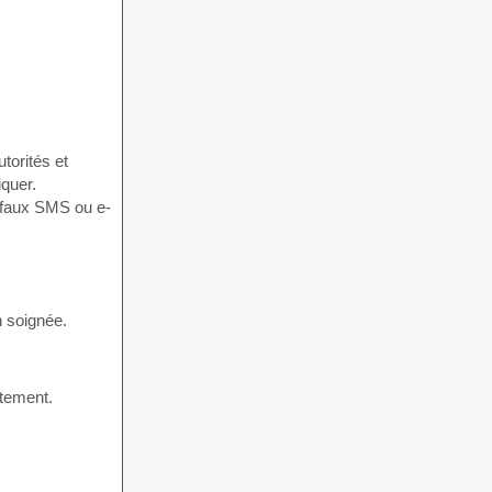
torités et
quer.
n soignée.
atement.