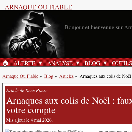
ARNAQUE OU FIABLE
Bonjour et bienvenue sur Ar
🏠︎
ALERTE
ANALYSE
BLOG
OUTIL
ACCUEIL
Arnaque Ou Fiable
»
Blog
»
Articles
»
Arnaques aux colis de Noël :
Article de René Ronse
Arnaques aux colis de Noël : faux
votre compte
Mis à jour le 4 mai 2026.
Les arnaques aux 