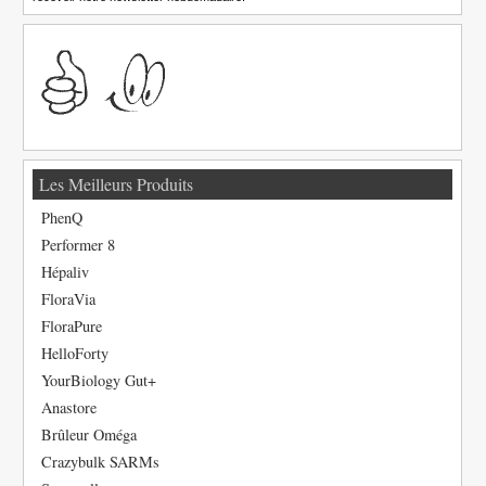
Les Meilleurs Produits
PhenQ
Performer 8
Hépaliv
FloraVia
FloraPure
HelloForty
YourBiology Gut+
Anastore
Brûleur Oméga
Crazybulk SARMs