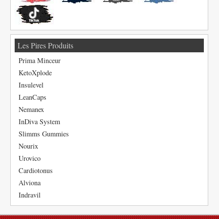
Les Pires Produits
Prima Minceur
KetoXplode
Insulevel
LeanCaps
Nemanex
InDiva System
Slimms Gummies
Nourix
Urovico
Cardiotonus
Alviona
Indravil