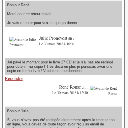
Bonjour René,
Merci pour ce retour rapide.
Je vais retenter pour voir ce que ça donne.
Julie Pronovost
dit :
Le 30 mars 2018 à 10:31
Jai payé le montant pour le livre 27 CD et je n’ai pas ete redirigé
pour obtenir ma copie ! Très décu en plus je penssais avoir une
copie en forma livre ! Voici mes coordonnées …
Répondre
René Ronse
dit :
Le 30 mars 2018 à 12:30
Bonjour Julie,
Si vous n’avez pas été redirigée directement après la transaction
en ligne, vous devez de toute façon avoir reçu un email de