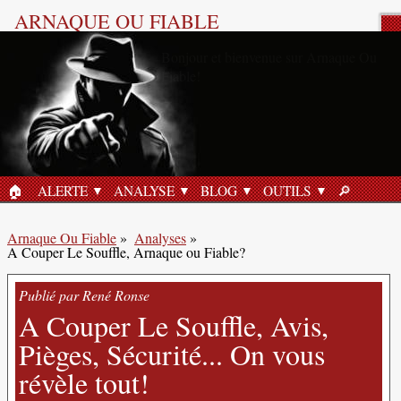
ARNAQUE OU FIABLE
Analyse Produit
🏠︎
ALERTE
ANALYSE
BLOG
OUTILS
🔎︎
ACCUEIL
RECHERC
Arnaque Ou Fiable
»
Analyses
»
A Couper Le Souffle, Arnaque ou Fiable?
Publié par René Ronse
A Couper Le Souffle, Avis,
Pièges, Sécurité... On vous
révèle tout!