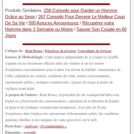
Produits Similaires :
258 Conseils pour Garder un Homme
Grâce au Sexe
/
267 Conseils Pour Devenir Le Meilleur Coup
De Sa Vie
/
500 Astuces Amoureuses
/
Récupérer votre
Homme dans 1 Semaine ou Moins
/
Sauver Son Couple en 60
Jours
Critique de :
René Ronse
|
Directives de révision
|
Consultants de révision
Sources & Méthodologie :
Cette analyse indépendante de A Couper Le Souffle
s'appuie sur les documents officiels utiles du vendeur et sur les retours
d'expérience consommateurs pour évaluer son niveau de fiabilité : transparence de
l’offre, réputation du vendeur, conditions de vente, retours consommateurs,
signalements publics, pratiques commerciales, signaux de risque et points de
vigilance avant achat.
À propos de l'auteur :
René Ronse, responsable du site ArnaqueOuFiable.com.
Expert en cybersécurité des consommateurs, spécialiste de la détection de fraudes
en ligne et des pratiques commerciales trompeuses. Avec plus de 20 ans
d'expérience dans l'analyse des mécanismes d'abonnement cachés, des conditions
générales illisibles et des tactiques de vente agressives sur le web.
Posté dans :
Analyses
|
10 commentaires »
Étiquettes :
sexualité