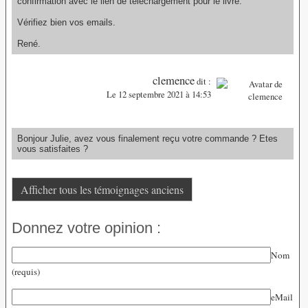
confirmation avec le lien de téléchargement pour le livre.
Vérifiez bien vos emails.
René.
clemence
dit :
Le 12 septembre 2021 à 14:53
Bonjour Julie, avez vous finalement reçu votre commande ? Etes
vous satisfaites ?
Afficher tous les témoignages anciens
Donnez votre opinion :
Nom
(requis)
eMail