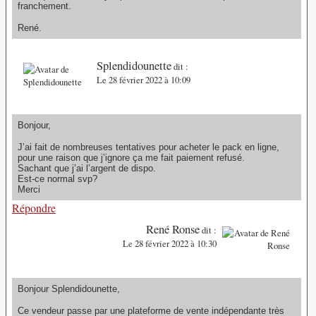
franchement.
René.
Splendidounette
dit :
Le 28 février 2022 à 10:09
Bonjour,
J’ai fait de nombreuses tentatives pour acheter le pack en ligne,
pour une raison que j’ignore ça me fait paiement refusé.
Sachant que j’ai l’argent de dispo.
Est-ce normal svp?
Merci
Répondre
René Ronse
dit :
Le 28 février 2022 à 10:30
Bonjour Splendidounette,
Ce vendeur passe par une plateforme de vente indépendante très