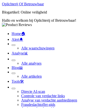
Oplichterij Of Betrouwbaar
Blogartikel: Online veiligheid
Hallo en welkom bij Oplichterij of Betrouwbaar!
Home
🏠︎
Alert
🔔︎
Alle waarschuwingen
Analyse
📊︎
Alle analyses
Blog
📖︎
Alle artikelen
Tools
🛠︎
Directe AI-scan
Controle van verdachte links
Analyse van verdachte aanbiedingen
Fraudeslachtoffer-gids