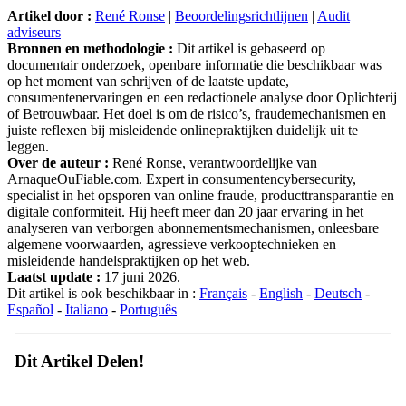
Artikel door :
René Ronse
|
Beoordelingsrichtlijnen
|
Audit
adviseurs
Bronnen en methodologie :
Dit artikel is gebaseerd op
documentair onderzoek, openbare informatie die beschikbaar was
op het moment van schrijven of de laatste update,
consumentenervaringen en een redactionele analyse door Oplichterij
of Betrouwbaar. Het doel is om de risico’s, fraudemechanismen en
juiste reflexen bij misleidende onlinepraktijken duidelijk uit te
leggen.
Over de auteur :
René Ronse, verantwoordelijke van
ArnaqueOuFiable.com. Expert in consumentencybersecurity,
specialist in het opsporen van online fraude, producttransparantie en
digitale conformiteit. Hij heeft meer dan 20 jaar ervaring in het
analyseren van verborgen abonnementsmechanismen, onleesbare
algemene voorwaarden, agressieve verkooptechnieken en
misleidende handelspraktijken op het web.
Laatst update :
17 juni 2026.
Dit artikel is ook beschikbaar in :
Français
-
English
-
Deutsch
-
Español
-
Italiano
-
Português
Dit Artikel Delen!