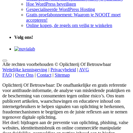
Hoe WordPress beveiligen
Gespecialiseerde WordPress Hosting
Gratis proefabonnement: Waarom je NOOIT moet
accepteren!
Online kopen, de regels om veilig te winkelen
Volg ons!
Alle rechten voorbehouden © Oplichterij Of Betrouwbaar
Wettelijke kennisgeving
|
Privacybeleid
|
AVG
FAQ
|
Over Ons
|
Contact
|
Sitemap
Oplichterij Of Betrouwbaar: De onafhankelijke en gratis referentie
voor antifraude-informatie, de analyse van misleidende praktijken en
de bescherming van consumenten tegen online risico’s. Ons team
publiceert artikelen, waarschuwingen en educatieve inhoud om
internetgebruikers te helpen signalen van oplichting te herkennen,
fraudemechanismen te begrijpen en de juiste reflexen aan te nemen
tegenover digitale oplichting.
Het doel: bijdragen aan de preventie van oplichting, phishing, valse
websites, identiteitsmisbruik en online commerciële manipulatie