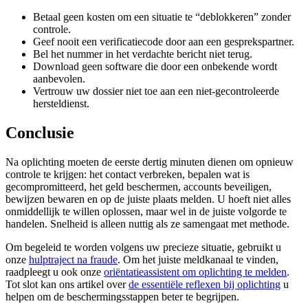
Betaal geen kosten om een situatie te “deblokkeren” zonder
controle.
Geef nooit een verificatiecode door aan een gesprekspartner.
Bel het nummer in het verdachte bericht niet terug.
Download geen software die door een onbekende wordt
aanbevolen.
Vertrouw uw dossier niet toe aan een niet-gecontroleerde
hersteldienst.
Conclusie
Na oplichting moeten de eerste dertig minuten dienen om opnieuw
controle te krijgen: het contact verbreken, bepalen wat is
gecompromitteerd, het geld beschermen, accounts beveiligen,
bewijzen bewaren en op de juiste plaats melden. U hoeft niet alles
onmiddellijk te willen oplossen, maar wel in de juiste volgorde te
handelen. Snelheid is alleen nuttig als ze samengaat met methode.
Om begeleid te worden volgens uw precieze situatie, gebruikt u
onze
hulptraject na fraude
. Om het juiste meldkanaal te vinden,
raadpleegt u ook onze
oriëntatieassistent om oplichting te melden
.
Tot slot kan ons artikel over
de essentiële reflexen bij oplichting
u
helpen om de beschermingsstappen beter te begrijpen.