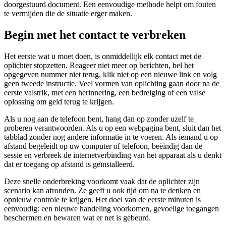
doorgestuurd document. Een eenvoudige methode helpt om fouten
te vermijden die de situatie erger maken.
Begin met het contact te verbreken
Het eerste wat u moet doen, is onmiddellijk elk contact met de
oplichter stopzetten. Reageer niet meer op berichten, bel het
opgegeven nummer niet terug, klik niet op een nieuwe link en volg
geen tweede instructie. Veel vormen van oplichting gaan door na de
eerste valstrik, met een herinnering, een bedreiging of een valse
oplossing om geld terug te krijgen.
Als u nog aan de telefoon bent, hang dan op zonder uzelf te
proberen verantwoorden. Als u op een webpagina bent, sluit dan het
tabblad zonder nog andere informatie in te voeren. Als iemand u op
afstand begeleidt op uw computer of telefoon, beëindig dan de
sessie en verbreek de internetverbinding van het apparaat als u denkt
dat er toegang op afstand is geïnstalleerd.
Deze snelle onderbreking voorkomt vaak dat de oplichter zijn
scenario kan afronden. Ze geeft u ook tijd om na te denken en
opnieuw controle te krijgen. Het doel van de eerste minuten is
eenvoudig: een nieuwe handeling voorkomen, gevoelige toegangen
beschermen en bewaren wat er net is gebeurd.