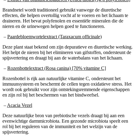
Brandnetel wordt traditioneel gebruikt vanwege de diuretische
effecten, die helpen overtollig vocht af te voeren en het lichaam te
draineren. Het bevat polyfenolen en essentiële mineralen die de
nieren en de urinewegen helpen goed te functioneren.
–
Paardebloemwortelextract (Taraxacum officinale)
Deze plant staat bekend om zijn depuratieve en diuretische werking.
Het helpt de nieren bij het elimineren van gifstoffen, ondersteunt de
spijsvertering en draagt bij aan de waterbalans van het lichaam.
–
Rozenbottelextract (Rosa canina) [70% vitamine C]
Rozenbottel is rijk aan natuurlijke vitamine C, ondersteunt het
immuunsysteem en beschermt de cellen tegen oxidatieve stress. Het
wordt ook gebruikt voor zijn ontstekingsremmende eigenschappen
en zijn rol bij het beschermen van het bindweefsel.
–
Acacia Vezel
Deze natuurlijke bron van prebiotische vezels draagt bij aan een
evenwichtige darmmicrobiota. Een gezonde microbiota speelt een
rol bij het reguleren van de immuniteit en het welzijn van de
spijsvertering.