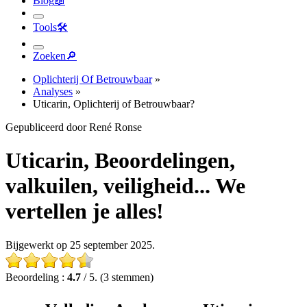
Tools
🛠︎
Zoeken
🔎︎
Oplichterij Of Betrouwbaar
»
Analyses
»
Uticarin, Oplichterij of Betrouwbaar?
Gepubliceerd door René Ronse
Uticarin, Beoordelingen,
valkuilen, veiligheid... We
vertellen je alles!
Bijgewerkt op 25 september 2025.
Beoordeling :
4.7
/ 5. (3 stemmen)
Volledige Analyse van Uticarin