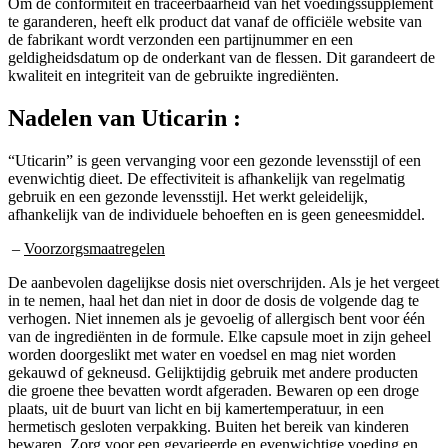
te garanderen, heeft elk product dat vanaf de officiële website van
de fabrikant wordt verzonden een partijnummer en een
geldigheidsdatum op de onderkant van de flessen. Dit garandeert de
kwaliteit en integriteit van de gebruikte ingrediënten.
Nadelen van
Uticarin :
“Uticarin” is geen vervanging voor een gezonde levensstijl of een
evenwichtig dieet. De effectiviteit is afhankelijk van regelmatig
gebruik en een gezonde levensstijl. Het werkt geleidelijk,
afhankelijk van de individuele behoeften en is geen geneesmiddel.
–
Voorzorgsmaatregelen
De aanbevolen dagelijkse dosis niet overschrijden. Als je het vergeet
in te nemen, haal het dan niet in door de dosis de volgende dag te
verhogen. Niet innemen als je gevoelig of allergisch bent voor één
van de ingrediënten in de formule. Elke capsule moet in zijn geheel
worden doorgeslikt met water en voedsel en mag niet worden
gekauwd of gekneusd. Gelijktijdig gebruik met andere producten
die groene thee bevatten wordt afgeraden. Bewaren op een droge
plaats, uit de buurt van licht en bij kamertemperatuur, in een
hermetisch gesloten verpakking. Buiten het bereik van kinderen
bewaren. Zorg voor een gevarieerde en evenwichtige voeding en
een gezonde levensstijl.