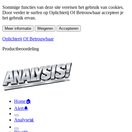
Sommige functies van deze site vereisen het gebruik van cookies.
Door verder te surfen op Oplichterij Of Betrouwbaar accepteer je
het gebruik ervan.
Meer informatie
Weigeren
Accepteren
Oplichterij Of Betrouwbaar
Productbeoordeling
Home
🏠︎
Alert
🔔︎
Analyse
📊︎
Blog
📖︎