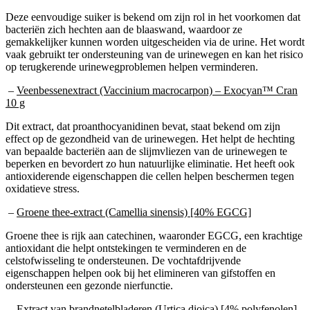
Deze eenvoudige suiker is bekend om zijn rol in het voorkomen dat
bacteriën zich hechten aan de blaaswand, waardoor ze
gemakkelijker kunnen worden uitgescheiden via de urine. Het wordt
vaak gebruikt ter ondersteuning van de urinewegen en kan het risico
op terugkerende urinewegproblemen helpen verminderen.
–
Veenbessenextract (Vaccinium macrocarpon) – Exocyan™ Cran
10 g
Dit extract, dat proanthocyanidinen bevat, staat bekend om zijn
effect op de gezondheid van de urinewegen. Het helpt de hechting
van bepaalde bacteriën aan de slijmvliezen van de urinewegen te
beperken en bevordert zo hun natuurlijke eliminatie. Het heeft ook
antioxiderende eigenschappen die cellen helpen beschermen tegen
oxidatieve stress.
–
Groene thee-extract (Camellia sinensis) [40% EGCG]
Groene thee is rijk aan catechinen, waaronder EGCG, een krachtige
antioxidant die helpt ontstekingen te verminderen en de
celstofwisseling te ondersteunen. De vochtafdrijvende
eigenschappen helpen ook bij het elimineren van gifstoffen en
ondersteunen een gezonde nierfunctie.
–
Extract van brandnetelbladeren (Urtica dioica) [4% polyfenolen]