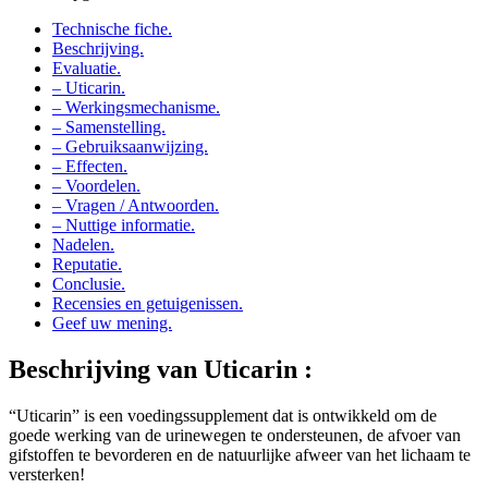
Technische fiche.
Beschrijving.
Evaluatie.
– Uticarin.
– Werkingsmechanisme.
– Samenstelling.
– Gebruiksaanwijzing.
– Effecten.
– Voordelen.
– Vragen / Antwoorden.
– Nuttige informatie.
Nadelen.
Reputatie.
Conclusie.
Recensies en getuigenissen.
Geef uw mening.
Beschrijving van
Uticarin :
“Uticarin” is een voedingssupplement dat is ontwikkeld om de
goede werking van de urinewegen te ondersteunen, de afvoer van
gifstoffen te bevorderen en de natuurlijke afweer van het lichaam te
versterken!