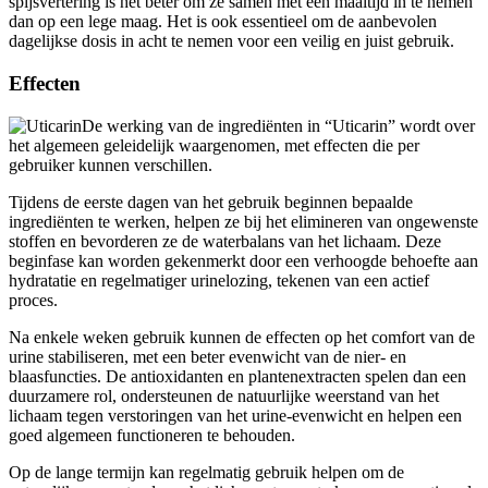
dan op een lege maag. Het is ook essentieel om de aanbevolen
dagelijkse dosis in acht te nemen voor een veilig en juist gebruik.
Effecten
De werking van de ingrediënten in “Uticarin” wordt over
het algemeen geleidelijk waargenomen, met effecten die per
gebruiker kunnen verschillen.
Tijdens de eerste dagen van het gebruik beginnen bepaalde
ingrediënten te werken, helpen ze bij het elimineren van ongewenste
stoffen en bevorderen ze de waterbalans van het lichaam. Deze
beginfase kan worden gekenmerkt door een verhoogde behoefte aan
hydratatie en regelmatiger urinelozing, tekenen van een actief
proces.
Na enkele weken gebruik kunnen de effecten op het comfort van de
urine stabiliseren, met een beter evenwicht van de nier- en
blaasfuncties. De antioxidanten en plantenextracten spelen dan een
duurzamere rol, ondersteunen de natuurlijke weerstand van het
lichaam tegen verstoringen van het urine-evenwicht en helpen een
goed algemeen functioneren te behouden.
Op de lange termijn kan regelmatig gebruik helpen om de
natuurlijke weerstand van het lichaam te versterken en een optimaal