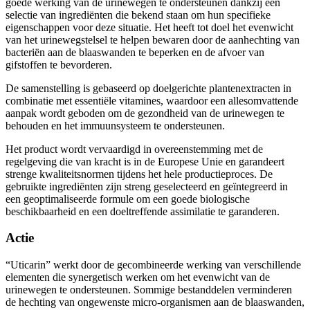
selectie van ingrediënten die bekend staan om hun specifieke
eigenschappen voor deze situatie. Het heeft tot doel het evenwicht
van het urinewegstelsel te helpen bewaren door de aanhechting van
bacteriën aan de blaaswanden te beperken en de afvoer van
gifstoffen te bevorderen.
De samenstelling is gebaseerd op doelgerichte plantenextracten in
combinatie met essentiële vitamines, waardoor een allesomvattende
aanpak wordt geboden om de gezondheid van de urinewegen te
behouden en het immuunsysteem te ondersteunen.
Het product wordt vervaardigd in overeenstemming met de
regelgeving die van kracht is in de Europese Unie en garandeert
strenge kwaliteitsnormen tijdens het hele productieproces. De
gebruikte ingrediënten zijn streng geselecteerd en geïntegreerd in
een geoptimaliseerde formule om een goede biologische
beschikbaarheid en een doeltreffende assimilatie te garanderen.
Actie
“Uticarin” werkt door de gecombineerde werking van verschillende
elementen die synergetisch werken om het evenwicht van de
urinewegen te ondersteunen. Sommige bestanddelen verminderen
de hechting van ongewenste micro-organismen aan de blaaswanden,
waardoor het urinaire systeem ze gemakkelijker op natuurlijke wijze