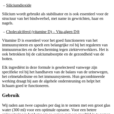
–
Siliciumdioxide
Silicium wordt gebruikt als stabilisator en is ook essentieel voor de
structuur van het bindweefsel, met name in gewrichten, haar en
nagels.
–
Cholecalciferol (vitamine D) – Vita-algen D®
Vitamine D is essentieel voor het goed functioneren van het
immuunsysteem en speelt een belangrijke rol bij het reguleren van
immuunreacties en de bescherming tegen ziekteverwekkers. Het is
ook betrokken bij de calciumabsorptie en de gezondheid van de
botten.
Elk ingrediënt in deze formule is geselecteerd vanwege zijn
specifieke rol bij het handhaven van de balans van de urinewegen,
het celmetabolisme en het immuunsysteem. Hun gecombineerde
werking draagt bij aan de algehele ondersteuning en helpt het
lichaam goed te functioneren.
Gebruik
Wij raden aan twee capsules per dag in te nemen met een groot glas
water (300 ml) voor een optimale opname. Voor een betere
spijsvertering is het beter om ze samen met een maaltijd in te nemen