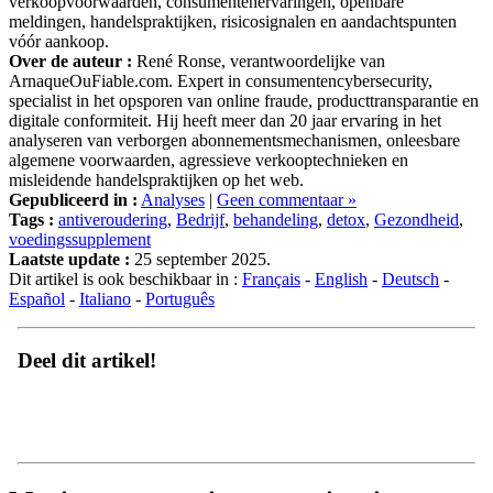
meldingen, handelspraktijken, risicosignalen en aandachtspunten
vóór aankoop.
Over de auteur :
René Ronse, verantwoordelijke van
ArnaqueOuFiable.com. Expert in consumentencybersecurity,
specialist in het opsporen van online fraude, producttransparantie en
digitale conformiteit. Hij heeft meer dan 20 jaar ervaring in het
analyseren van verborgen abonnementsmechanismen, onleesbare
algemene voorwaarden, agressieve verkooptechnieken en
misleidende handelspraktijken op het web.
Gepubliceerd in :
Analyses
|
Geen commentaar »
Tags :
antiveroudering
,
Bedrijf
,
behandeling
,
detox
,
Gezondheid
,
voedingssupplement
Laatste update :
25 september 2025.
Dit artikel is ook beschikbaar in :
Français
-
English
-
Deutsch
-
Español
-
Italiano
-
Português
Deel dit artikel!
Meningen, recensies en getuigenissen