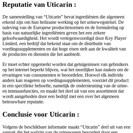
De samenstelling van “Uticarin” bevat ingrediënten die algemeen
erkend zijn om hun heilzame werking op het urinewegstelsel. De
naleving van de Europese productienormen en de formulering op
basis van natuurlijke ingrediënten geven het een zekere
geloofwaardigheid. Het wordt vertegenwoordigd door Key Player
Limited, een bedrijf dat bekend staat om de distributie van
voedingssupplementen en dat hoge eisen stelt aan de kwaliteit van
de producten en diensten die het aanbiedt.
Er moet echter opgemerkt worden dat getuigenissen van gebruikers
op het internet beperkt blijven, wat het moeilijker kan maken om de
ervaringen van consumenten te beoordelen. Hoewel elk individu
anders kan reageren op voedingssupplementen, voorziet dit product
in een specifieke behoefte, namelijk de ondersteuning van de urine-
en immuunfuncties, en maakt het deel uit van een assortiment dat
wordt aangeboden door een bedrijf met een over het algemeen
betrouwbare reputatie.
Conclusie voor
Uticarin :
Volgens de beschikbare informatie maakt “Uticarin” deel uit van een
aanpak die het welzijn van de urinewegen bevordert door een
combinatie van plantenextracten en essentiële voedingsstoffen. De