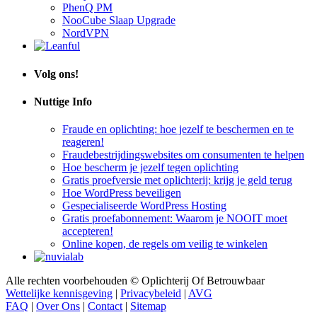
NooCube Slaap Upgrade
NordVPN
Volg ons!
Nuttige Info
Fraude en oplichting: hoe jezelf te beschermen en te
reageren!
Fraudebestrijdingswebsites om consumenten te helpen
Hoe bescherm je jezelf tegen oplichting
Gratis proefversie met oplichterij: krijg je geld terug
Hoe WordPress beveiligen
Gespecialiseerde WordPress Hosting
Gratis proefabonnement: Waarom je NOOIT moet
accepteren!
Online kopen, de regels om veilig te winkelen
Alle rechten voorbehouden © Oplichterij Of Betrouwbaar
Wettelijke kennisgeving
|
Privacybeleid
|
AVG
FAQ
|
Over Ons
|
Contact
|
Sitemap