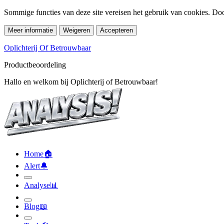
Sommige functies van deze site vereisen het gebruik van cookies. Doo
Meer informatie
Weigeren
Accepteren
Oplichterij Of Betrouwbaar
Productbeoordeling
Hallo en welkom bij Oplichterij of Betrouwbaar!
Home
🏠︎
Alert
🔔︎
Analyse
📊︎
Blog
📖︎