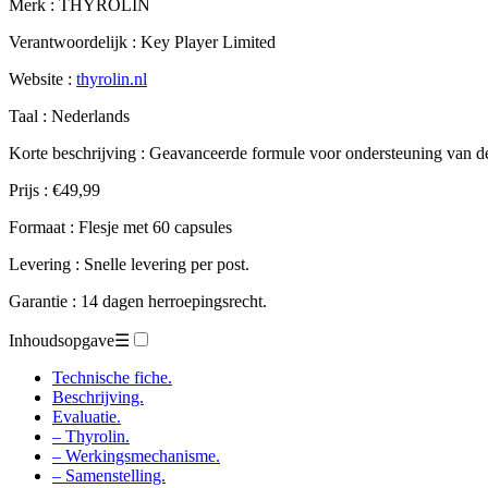
Merk : THYROLIN
Verantwoordelijk : Key Player Limited
Website :
thyrolin.nl
Taal : Nederlands
Korte beschrijving : Geavanceerde formule voor ondersteuning van de 
Prijs : €49,99
Formaat : Flesje met 60 capsules
Levering : Snelle levering per post.
Garantie : 14 dagen herroepingsrecht.
Inhoudsopgave
☰
Technische fiche.
Beschrijving.
Evaluatie.
– Thyrolin.
– Werkingsmechanisme.
– Samenstelling.