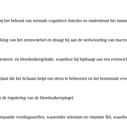
t bij het behoud van normale cognitieve functies en ondersteunt het im
king van het zenuwstelsel en draagt bij aan de stofwisseling van macro
sterol- en bloedsuikergehalte, waardoor hij bijdraagt aan een evenwich
ant die het lichaam helpt om stress te beheersen en het hormonale ev
n de regulering van de bloedsuikerspiegel.
epaalde voedingsstoffen, waaronder selenium en vitamine B6, waardoor