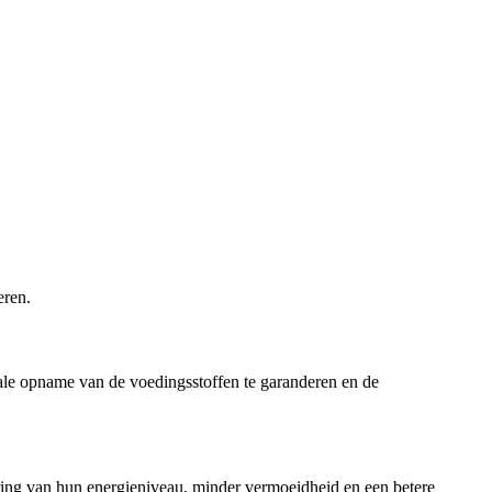
eren.
ale opname van de voedingsstoffen te garanderen en de
ing van hun energieniveau, minder vermoeidheid en een betere