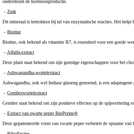
ondersteunt de hormoonproductie.
–
Zink
Dit mineraal is betrokken bij tal van enzymatische reacties. Het help
–
Biotine
Biotine, ook bekend als vitamine B7, is essentieel voor een goede wer
–
Alfalfa-extract
Deze plant staat bekend om zijn gunstige eigenschappen voor het chole
–
Ashwagandha-wortelextract
Ashwagandha, ook wel Indiase ginseng genoemd, is een adaptogene pl
–
Gemberwortelextract
Gember staat bekend om zijn positieve effecten op de spijsvertering e
–
Extract van zwarte peper BioPerine®
Deze gepatenteerde vorm van zwarte peper verbetert de opname van b
–
Riboflavine