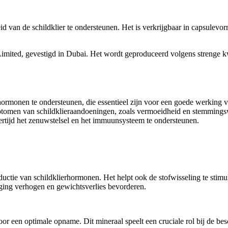
d van de schildklier te ondersteunen. Het is verkrijgbaar in capsulevo
imited, gevestigd in Dubai. Het wordt geproduceerd volgens strenge kwa
ormonen te ondersteunen, die essentieel zijn voor een goede werking va
tomen van schildklieraandoeningen, zoals vermoeidheid en stemmingswi
jkertijd het zenuwstelsel en het immuunsysteem te ondersteunen.
oductie van schildklierhormonen. Het helpt ook de stofwisseling te stim
ging verhogen en gewichtsverlies bevorderen.
or een optimale opname. Dit mineraal speelt een cruciale rol bij de bes