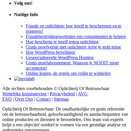
Volg ons!
Nuttige Info
Fraude en oplichting: hoe jezelf te beschermen en te
reageren!
Fraudebestrijdingswebsites om consumenten te helpen
Hoe bescherm je jezelf tegen oplichting
Gratis proefversie met oplichterij: krijg je geld terug
Hoe WordPress beveiligen
Gespecialiseerde WordPress Hosting
Gratis proefabonnement: Waarom je NOOIT moet
accepteren!
Online kopen, de regels om veilig te winkelen
Alle rechten voorbehouden © Oplichterij Of Betrouwbaar
Wettelijke kennisgeving
|
Privacybeleid
|
AVG
FAQ
|
Over Ons
|
Contact
|
Sitemap
Oplichterij Of Betrouwbaar: De onafhankelijke en gratis referentie
om de betrouwbaarheid, geloofwaardigheid en aandachtspunten van
online producten en diensten te beoordelen. Ons team van experts
helpt u een objectief oordeel te vormen via een grondige analyse en
authentieke getuigenissen.