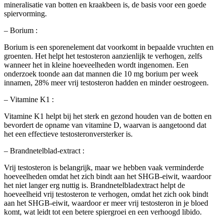
mineralisatie van botten en kraakbeen is, de basis voor een goede
spiervorming.
– Borium :
Borium is een sporenelement dat voorkomt in bepaalde vruchten en
groenten. Het helpt het testosteron aanzienlijk te verhogen, zelfs
wanneer het in kleine hoeveelheden wordt ingenomen. Een
onderzoek toonde aan dat mannen die 10 mg borium per week
innamen, 28% meer vrij testosteron hadden en minder oestrogeen.
– Vitamine K1 :
Vitamine K1 helpt bij het sterk en gezond houden van de botten en
bevordert de opname van vitamine D, waarvan is aangetoond dat
het een effectieve testosteronversterker is.
– Brandnetelblad-extract :
Vrij testosteron is belangrijk, maar we hebben vaak verminderde
hoeveelheden omdat het zich bindt aan het SHGB-eiwit, waardoor
het niet langer erg nuttig is. Brandnetelbladextract helpt de
hoeveelheid vrij testosteron te verhogen, omdat het zich ook bindt
aan het SHGB-eiwit, waardoor er meer vrij testosteron in je bloed
komt, wat leidt tot een betere spiergroei en een verhoogd libido.