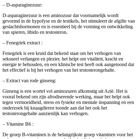
– D-asparaginezuur:
D-asparaginezuur is een aminozuur dat voornamelijk wordt
gevormd in de hypofyse en de testikels, het stimuleert de afgifte van
geslachtshormonen en is essentieel bij de vorming en ontwikkeling
van spieren, libido en testosteron.
– Fenegriek extract :
Fenegriek is een kruid dat bekend staat om het verhogen van
seksueel verlangen en plezier, het helpt om vitaliteit, kracht en
energie te behouden, en een klinische test heeft ook aangetoond dat
het effectief is bij het verhogen van het testosterongehalte.
– Extract van rode ginseng:
Ginseng is een wortel vol aminozuren afkomstig uit Azië. Het is
vooral bekend om zijn afrodiserende werking, maar het helpt ook
tegen vermoeidheid, stress en fysieke en mentale inspanning en een
onderzoek bij knaagdieren toonde aan dat het ook het
testosterongehalte aanzienlijk kan verhogen.
– Vitamine B6 :
De groep B-vitaminen is de belangrijkste groep vitaminen voor het