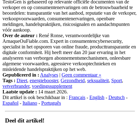
TestoGen is gebaseerd op relevante officiële documenten van de
verkoper en op consumentenervaringen om de betrouwbaarheid te
beoordelen: transparantie van het aanbod, reputatie van de verkoper,
verkoopvoorwaarden, consumentenervaringen, openbare
meldingen, handelspraktijken, risicosignalen en aandachtspunten
vóór aankoop.
Over de auteur :
René Ronse, verantwoordelijke van
ArnaqueOuFiable.com. Expert in consumentencybersecurity,
specialist in het opsporen van online fraude, producttransparantie en
digitale conformiteit. Hij heeft meer dan 20 jaar ervaring in het
analyseren van verborgen abonnementsmechanismen, onleesbare
algemene voorwaarden, agressieve verkooptechnieken en
misleidende handelspraktijken op het web.
Gepubliceerd in :
Analyses
|
Geen commentaar »
Tags :
Dieet
,
energiebooster
,
Gezondheid
,
seksualiteit
,
Sport
,
vetverbrander
,
voedingssupplement
Laatste update :
14 maart 2026.
Dit artikel is ook beschikbaar in :
Français
-
English
-
Deutsch
-
Español
-
Italiano
-
Português
Deel dit artikel!