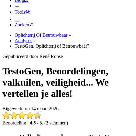
Blog
📖︎
Tools
🛠︎
Zoeken
🔎︎
Oplichterij Of Betrouwbaar
»
Analyses
»
TestoGen, Oplichterij of Betrouwbaar?
Gepubliceerd door René Ronse
TestoGen, Beoordelingen,
valkuilen, veiligheid... We
vertellen je alles!
Bijgewerkt op 14 maart 2026.
Beoordeling :
4.5
/ 5. (2 stemmen)