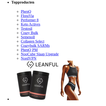
Topproducten
PhenQ
FloraVia
Performer 8
Keto Actives
Testosil
Crazy Bulk
Semenoll
Collagen Select
Crazybulk SARMs
PhenQ PM
NooCube Slaap Upgrade
NordVPN