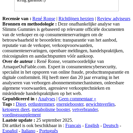
Recensie van :
René Ronse
|
Richtlijnen herzien
|
Review adviseurs
Bronnen en methodologie :
Deze onafhankelijke analyse van
Slimms Gummies is gebaseerd op relevante officiële documenten
van de verkoper en op consumentenervaringen om de
betrouwbaarheid te beoordelen: transparantie van het aanbod,
reputatie van de verkoper, verkoopvoorwaarden,
consumentenervaringen, openbare meldingen, handelspraktijken,
risicosignalen en aandachtspunten vóór aankoop.
Over de auteur :
René Ronse, verantwoordelijke van
ArnaqueOuFiable.com. Expert in consumentencybersecurity,
specialist in het opsporen van online fraude, producttransparantie en
digitale conformiteit. Hij heeft meer dan 20 jaar ervaring in het
analyseren van verborgen abonnementsmechanismen, onleesbare
algemene voorwaarden, agressieve verkooptechnieken en
misleidende handelspraktijken op het web.
Gepubliceerd in :
Analyses
|
Geen commentaar »
Tags :
Dieet
,
eetlustremmer
,
energiebooster
,
gewichtsverlies
,
ketogeen dieet
,
metabolisme booster
,
vetverbrander
,
voedingssupplement
Laatste update :
25 september 2025.
Dit artikel is ook beschikbaar in :
Français
-
English
-
Deutsch
-
Español
-
Italiano
-
Português