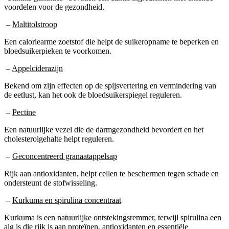
–
Maltitolstroop
Een caloriearme zoetstof die helpt de suikeropname te beperken en
bloedsuikerpieken te voorkomen.
–
Appelciderazijn
Bekend om zijn effecten op de spijsvertering en vermindering van
de eetlust, kan het ook de bloedsuikerspiegel reguleren.
–
Pectine
Een natuurlijke vezel die de darmgezondheid bevordert en het
cholesterolgehalte helpt reguleren.
–
Geconcentreerd granaatappelsap
Rijk aan antioxidanten, helpt cellen te beschermen tegen schade en
ondersteunt de stofwisseling.
–
Kurkuma en spirulina concentraat
Kurkuma is een natuurlijke ontstekingsremmer, terwijl spirulina een
alg is die rijk is aan proteïnen, antioxidanten en essentiële
voedingsstoffen die de algehele gezondheid bevorderen.