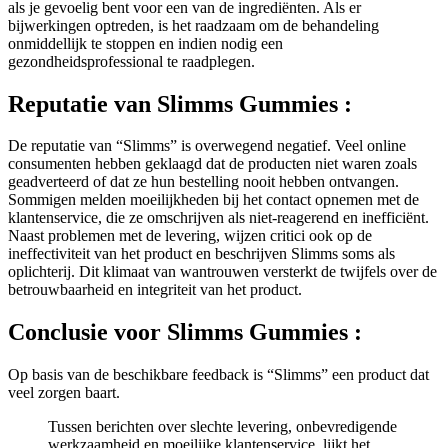
bijwerkingen optreden, is het raadzaam om de behandeling
onmiddellijk te stoppen en indien nodig een
gezondheidsprofessional te raadplegen.
Reputatie van
Slimms Gummies :
De reputatie van “Slimms” is overwegend negatief. Veel online
consumenten hebben geklaagd dat de producten niet waren zoals
geadverteerd of dat ze hun bestelling nooit hebben ontvangen.
Sommigen melden moeilijkheden bij het contact opnemen met de
klantenservice, die ze omschrijven als niet-reagerend en inefficiënt.
Naast problemen met de levering, wijzen critici ook op de
ineffectiviteit van het product en beschrijven Slimms soms als
oplichterij. Dit klimaat van wantrouwen versterkt de twijfels over de
betrouwbaarheid en integriteit van het product.
Conclusie voor
Slimms Gummies :
Op basis van de beschikbare feedback is “Slimms” een product dat
veel zorgen baart.
Tussen berichten over slechte levering, onbevredigende
werkzaamheid en moeilijke klantenservice, lijkt het
erop dat dit voedingssupplement niet aan de