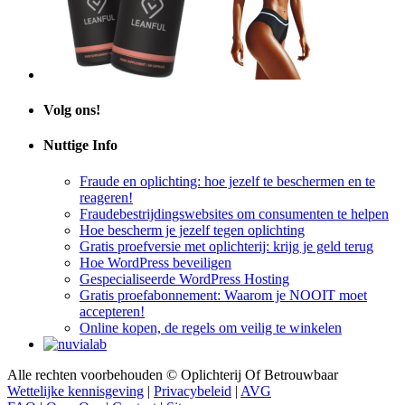
Volg ons!
Nuttige Info
Fraude en oplichting: hoe jezelf te beschermen en te
reageren!
Fraudebestrijdingswebsites om consumenten te helpen
Hoe bescherm je jezelf tegen oplichting
Gratis proefversie met oplichterij: krijg je geld terug
Hoe WordPress beveiligen
Gespecialiseerde WordPress Hosting
Gratis proefabonnement: Waarom je NOOIT moet
accepteren!
Online kopen, de regels om veilig te winkelen
Alle rechten voorbehouden © Oplichterij Of Betrouwbaar
Wettelijke kennisgeving
|
Privacybeleid
|
AVG
FAQ
|
Over Ons
|
Contact
|
Sitemap