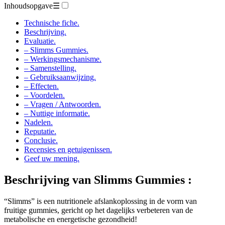
Technische fiche.
Beschrijving.
Evaluatie.
– Slimms Gummies.
– Werkingsmechanisme.
– Samenstelling.
– Gebruiksaanwijzing.
– Effecten.
– Voordelen.
– Vragen / Antwoorden.
– Nuttige informatie.
Nadelen.
Reputatie.
Conclusie.
Recensies en getuigenissen.
Geef uw mening.
Beschrijving van
Slimms Gummies :
“Slimms” is een nutritionele afslankoplossing in de vorm van
fruitige gummies, gericht op het dagelijks verbeteren van de
metabolische en energetische gezondheid!