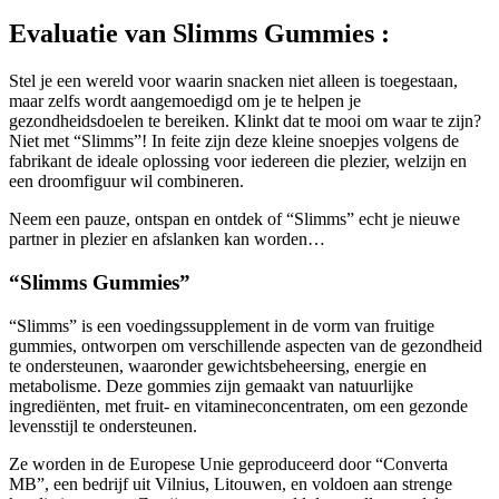
Evaluatie van
Slimms Gummies :
Stel je een wereld voor waarin snacken niet alleen is toegestaan,
maar zelfs wordt aangemoedigd om je te helpen je
gezondheidsdoelen te bereiken. Klinkt dat te mooi om waar te zijn?
Niet met “Slimms”! In feite zijn deze kleine snoepjes volgens de
fabrikant de ideale oplossing voor iedereen die plezier, welzijn en
een droomfiguur wil combineren.
Neem een pauze, ontspan en ontdek of “Slimms” echt je nieuwe
partner in plezier en afslanken kan worden…
“Slimms Gummies”
“Slimms” is een voedingssupplement in de vorm van fruitige
gummies, ontworpen om verschillende aspecten van de gezondheid
te ondersteunen, waaronder gewichtsbeheersing, energie en
metabolisme. Deze gommies zijn gemaakt van natuurlijke
ingrediënten, met fruit- en vitamineconcentraten, om een gezonde
levensstijl te ondersteunen.
Ze worden in de Europese Unie geproduceerd door “Converta
MB”, een bedrijf uit Vilnius, Litouwen, en voldoen aan strenge
kwaliteitsnormen. Ze zijn zo samengesteld dat ze alle voordelen