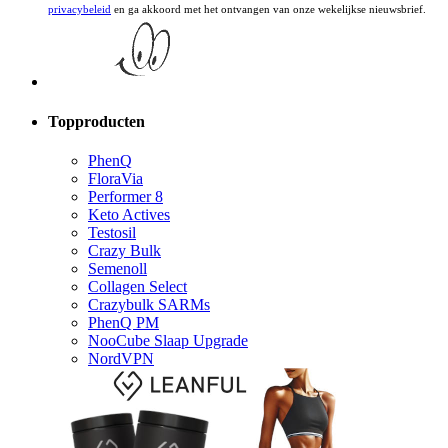
Topproducten
PhenQ
FloraVia
Performer 8
Keto Actives
Testosil
Crazy Bulk
Semenoll
Collagen Select
Crazybulk SARMs
PhenQ PM
NooCube Slaap Upgrade
NordVPN