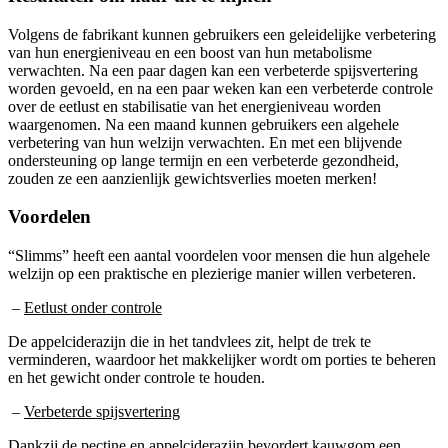
Volgens de fabrikant kunnen gebruikers een geleidelijke verbetering
van hun energieniveau en een boost van hun metabolisme
verwachten. Na een paar dagen kan een verbeterde spijsvertering
worden gevoeld, en na een paar weken kan een verbeterde controle
over de eetlust en stabilisatie van het energieniveau worden
waargenomen. Na een maand kunnen gebruikers een algehele
verbetering van hun welzijn verwachten. En met een blijvende
ondersteuning op lange termijn en een verbeterde gezondheid,
zouden ze een aanzienlijk gewichtsverlies moeten merken!
Voordelen
“Slimms” heeft een aantal voordelen voor mensen die hun algehele
welzijn op een praktische en plezierige manier willen verbeteren.
–
Eetlust onder controle
De appelciderazijn die in het tandvlees zit, helpt de trek te
verminderen, waardoor het makkelijker wordt om porties te beheren
en het gewicht onder controle te houden.
–
Verbeterde spijsvertering
Dankzij de pectine en appelciderazijn bevordert kauwgom een
gezonde spijsvertering door de darmactiviteit te reguleren en de