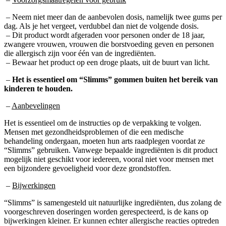
– Neem niet meer dan de aanbevolen dosis, namelijk twee gums per
dag. Als je het vergeet, verdubbel dan niet de volgende dosis.
– Dit product wordt afgeraden voor personen onder de 18 jaar,
zwangere vrouwen, vrouwen die borstvoeding geven en personen
die allergisch zijn voor één van de ingrediënten.
– Bewaar het product op een droge plaats, uit de buurt van licht.
–
Het is essentieel om “Slimms” gommen buiten het bereik van
kinderen te houden.
–
Aanbevelingen
Het is essentieel om de instructies op de verpakking te volgen.
Mensen met gezondheidsproblemen of die een medische
behandeling ondergaan, moeten hun arts raadplegen voordat ze
“Slimms” gebruiken. Vanwege bepaalde ingrediënten is dit product
mogelijk niet geschikt voor iedereen, vooral niet voor mensen met
een bijzondere gevoeligheid voor deze grondstoffen.
–
Bijwerkingen
“Slimms” is samengesteld uit natuurlijke ingrediënten, dus zolang de
voorgeschreven doseringen worden gerespecteerd, is de kans op
bijwerkingen kleiner. Er kunnen echter allergische reacties optreden
als je gevoelig bent voor een van de ingrediënten. Als er