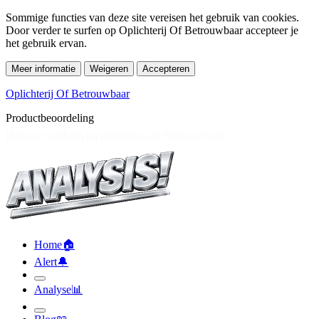
Sommige functies van deze site vereisen het gebruik van cookies.
Door verder te surfen op Oplichterij Of Betrouwbaar accepteer je
het gebruik ervan.
Meer informatie
Weigeren
Accepteren
Oplichterij Of Betrouwbaar
Productbeoordeling
Home
🏠︎
Alert
🔔︎
Analyse
📊︎
Blog
📖︎