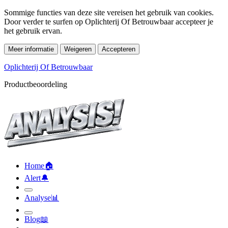
Sommige functies van deze site vereisen het gebruik van cookies.
Door verder te surfen op Oplichterij Of Betrouwbaar accepteer je
het gebruik ervan.
Meer informatie
Weigeren
Accepteren
Oplichterij Of Betrouwbaar
Productbeoordeling
Home
🏠︎
Alert
🔔︎
Analyse
📊︎
Blog
📖︎