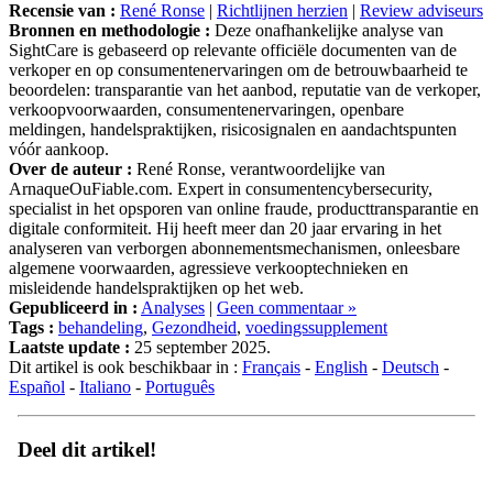
Recensie van :
René Ronse
|
Richtlijnen herzien
|
Review adviseurs
Bronnen en methodologie :
Deze onafhankelijke analyse van
SightCare is gebaseerd op relevante officiële documenten van de
verkoper en op consumentenervaringen om de betrouwbaarheid te
beoordelen: transparantie van het aanbod, reputatie van de verkoper,
verkoopvoorwaarden, consumentenervaringen, openbare
meldingen, handelspraktijken, risicosignalen en aandachtspunten
vóór aankoop.
Over de auteur :
René Ronse, verantwoordelijke van
ArnaqueOuFiable.com. Expert in consumentencybersecurity,
specialist in het opsporen van online fraude, producttransparantie en
digitale conformiteit. Hij heeft meer dan 20 jaar ervaring in het
analyseren van verborgen abonnementsmechanismen, onleesbare
algemene voorwaarden, agressieve verkooptechnieken en
misleidende handelspraktijken op het web.
Gepubliceerd in :
Analyses
|
Geen commentaar »
Tags :
behandeling
,
Gezondheid
,
voedingssupplement
Laatste update :
25 september 2025.
Dit artikel is ook beschikbaar in :
Français
-
English
-
Deutsch
-
Español
-
Italiano
-
Português
Deel dit artikel!