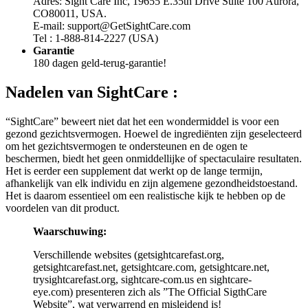
Adres: Sight Care Inc, 19655 E.35th Drive Suite 100 Aurora,
CO80011, USA.
E-mail: support@GetSightCare.com
Tel : 1-888-814-2227 (USA)
Garantie
180 dagen geld-terug-garantie!
Nadelen van
SightCare :
“SightCare” beweert niet dat het een wondermiddel is voor een
gezond gezichtsvermogen. Hoewel de ingrediënten zijn geselecteerd
om het gezichtsvermogen te ondersteunen en de ogen te
beschermen, biedt het geen onmiddellijke of spectaculaire resultaten.
Het is eerder een supplement dat werkt op de lange termijn,
afhankelijk van elk individu en zijn algemene gezondheidstoestand.
Het is daarom essentieel om een realistische kijk te hebben op de
voordelen van dit product.
Waarschuwing:
Verschillende websites (getsightcarefast.org,
getsightcarefast.net, getsightcare.com, getsightcare.net,
trysightcarefast.org, sightcare-com.us en sightcare-
eye.com) presenteren zich als ”The Official SigthCare
Website”, wat verwarrend en misleidend is!