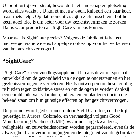
U loopt rustig over straat, bewondert het landschap en plotseling
wordt alles wazig… U knijpt met uw ogen, knippert een paar keer,
maar niets helpt. Op dat moment vraagt u zich misschien af of het
geen goed idee is om beter voor uw gezichtsvermogen te zorgen.
Dat is waar producten als SightCare van pas komen.
Maar wat is SightCare precies? Volgens de fabrikant is het een
nieuwe generatie wetenschappelijke oplossing voor het verbeteren
van het gezichtsvermogen!
“SightCare”
“SightCare” is een voedingssupplement in capsulevorm, speciaal
ontwikkeld om de gezondheid van de ogen te ondersteunen en het
gezichtsvermogen te verbeteren. Het is ontworpen om bescherming
te bieden tegen oxidatieve stress en om de ogen te voeden dankzij
een combinatie van vitaminen, mineralen en plantenextracten die
bekend staan om hun gunstige effecten op het gezichtsvermogen.
Dit product wordt gedistribueerd door Sight Care Inc, een bedrijf
gevestigd in Aurora, Colorado, en vervaardigd volgens Good
Manufacturing Practices (GMP), waardoor hoge kwaliteits-,
veiligheids- en zuiverheidsnormen worden gegarandeerd, evenals de
afwezigheid van verontreinigingen en de integriteit van de gebruikte