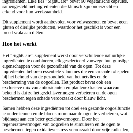
ingrediënten. Elke fles “SightCare” bevat 60 vegetarische capsules,
samengesteld met ingrediënten die klinisch zijn onderzocht en
erkend voor hun werkzaamheid.
Dit supplement wordt aanbevolen voor volwassenen en bevat geen
gluten of dierlijke producten, waardoor het geschikt is voor een
breed scala aan diëten.
Hoe het werkt
Het “SightCare”-supplement werkt door verschillende natuurlijke
ingrediënten te combineren, elk geselecteerd vanwege hun gunstige
eigenschappen voor de gezondheid van de ogen. Tot deze
ingrediënten behoren essentiële vitamines die een cruciale rol spelen
bij het behoud van de gezondheid van het netvlies en de
bescherming van de oogcellen. Het product bevat ook een
exclusieve mix van antioxidanten en plantenextracten waarvan
bekend is dat ze het gezichtsvermogen verbeteren en de ogen
beschermen tegen schade veroorzaakt door blauw licht.
Samen hebben deze ingrediënten tot doel een gezonde oogcelfunctie
te ondersteunen en de bloedstroom naar de ogen te verbeteren, wat
bijdraagt aan een beter gezichtsvermogen. Door het
regeneratievermogen van oogcellen te stimuleren en de ogen te
beschermen tegen oxidatieve stress veroorzaakt door vrije radicalen,