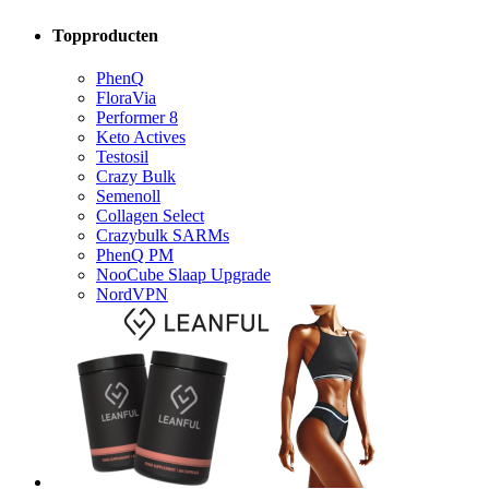
Topproducten
PhenQ
FloraVia
Performer 8
Keto Actives
Testosil
Crazy Bulk
Semenoll
Collagen Select
Crazybulk SARMs
PhenQ PM
NooCube Slaap Upgrade
NordVPN