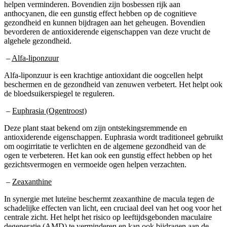
helpen verminderen. Bovendien zijn bosbessen rijk aan
anthocyanen, die een gunstig effect hebben op de cognitieve
gezondheid en kunnen bijdragen aan het geheugen. Bovendien
bevorderen de antioxiderende eigenschappen van deze vrucht de
algehele gezondheid.
–
Alfa-liponzuur
Alfa-liponzuur is een krachtige antioxidant die oogcellen helpt
beschermen en de gezondheid van zenuwen verbetert. Het helpt ook
de bloedsuikerspiegel te reguleren.
–
Euphrasia (Ogentroost)
Deze plant staat bekend om zijn ontstekingsremmende en
antioxiderende eigenschappen. Euphrasia wordt traditioneel gebruikt
om oogirritatie te verlichten en de algemene gezondheid van de
ogen te verbeteren. Het kan ook een gunstig effect hebben op het
gezichtsvermogen en vermoeide ogen helpen verzachten.
–
Zeaxanthine
In synergie met luteïne beschermt zeaxanthine de macula tegen de
schadelijke effecten van licht, een cruciaal deel van het oog voor het
centrale zicht. Het helpt het risico op leeftijdsgebonden maculaire
degeneratie (AMD) te verminderen en kan ook bijdragen aan de