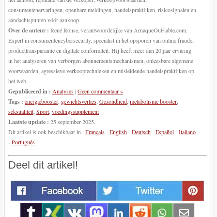
consumentenervaringen, openbare meldingen, handelspraktijken, risicosignalen en
aandachtspunten vóór aankoop.
Over de auteur :
René Ronse, verantwoordelijke van ArnaqueOuFiable.com.
Expert in consumentencybersecurity, specialist in het opsporen van online fraude,
producttransparantie en digitale conformiteit. Hij heeft meer dan 20 jaar ervaring
in het analyseren van verborgen abonnementsmechanismen, onleesbare algemene
voorwaarden, agressieve verkooptechnieken en misleidende handelspraktijken op
het web.
Gepubliceerd in :
Analyses
|
Geen commentaar »
Tags :
energiebooster
,
gewichtsverlies
,
Gezondheid
,
metabolisme booster
,
seksualiteit
,
Sport
,
voedingssupplement
Laatste update :
25 september 2025.
Dit artikel is ook beschikbaar in :
Français
-
English
-
Deutsch
-
Español
-
Italiano
-
Português
Deel dit artikel!