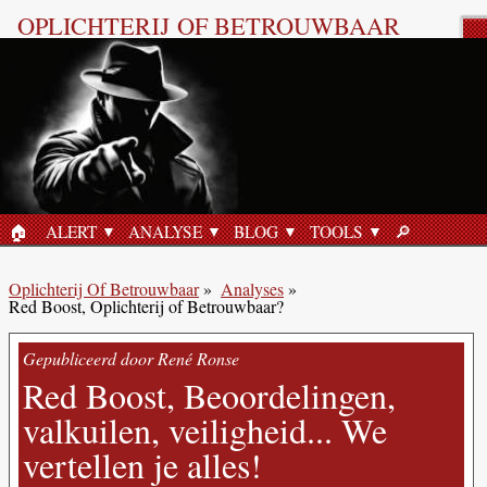
OPLICHTERIJ OF BETROUWBAAR
🏠︎
ALERT
ANALYSE
BLOG
TOOLS
🔎︎
HOME
ZOEKEN
Oplichterij Of Betrouwbaar
»
Analyses
»
Red Boost, Oplichterij of Betrouwbaar?
Gepubliceerd door René Ronse
Red Boost, Beoordelingen,
valkuilen, veiligheid... We
vertellen je alles!