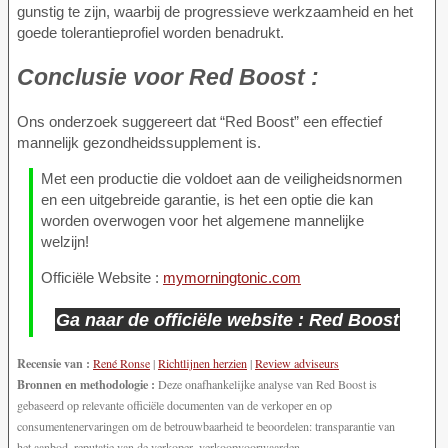
gunstig te zijn, waarbij de progressieve werkzaamheid en het
goede tolerantieprofiel worden benadrukt.
Conclusie voor
Red Boost :
Ons onderzoek suggereert dat “Red Boost” een effectief
mannelijk gezondheidssupplement is.
Met een productie die voldoet aan de veiligheidsnormen
en een uitgebreide garantie, is het een optie die kan
worden overwogen voor het algemene mannelijke
welzijn!
Officiële Website :
mymorningtonic.com
Ga naar de officiële website : Red Boost
Recensie van :
René Ronse
|
Richtlijnen herzien
|
Review adviseurs
Bronnen en methodologie :
Deze onafhankelijke analyse van Red Boost is
gebaseerd op relevante officiële documenten van de verkoper en op
consumentenervaringen om de betrouwbaarheid te beoordelen: transparantie van
het aanbod, reputatie van de verkoper, verkoopvoorwaarden,