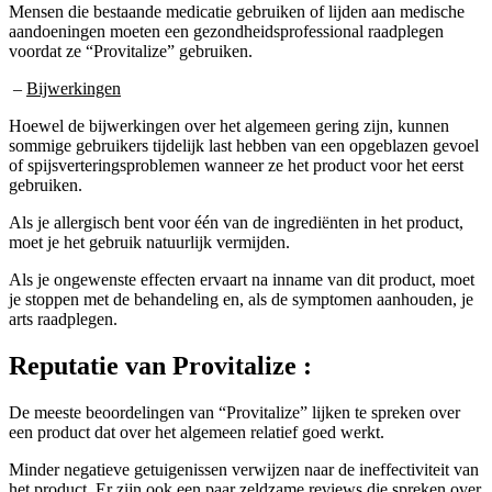
aandoeningen moeten een gezondheidsprofessional raadplegen
voordat ze “Provitalize” gebruiken.
–
Bijwerkingen
Hoewel de bijwerkingen over het algemeen gering zijn, kunnen
sommige gebruikers tijdelijk last hebben van een opgeblazen gevoel
of spijsverteringsproblemen wanneer ze het product voor het eerst
gebruiken.
Als je allergisch bent voor één van de ingrediënten in het product,
moet je het gebruik natuurlijk vermijden.
Als je ongewenste effecten ervaart na inname van dit product, moet
je stoppen met de behandeling en, als de symptomen aanhouden, je
arts raadplegen.
Reputatie van
Provitalize :
De meeste beoordelingen van “Provitalize” lijken te spreken over
een product dat over het algemeen relatief goed werkt.
Minder negatieve getuigenissen verwijzen naar de ineffectiviteit van
het product. Er zijn ook een paar zeldzame reviews die spreken over
bijwerkingen en kleine gezondheidsproblemen veroorzaakt door het