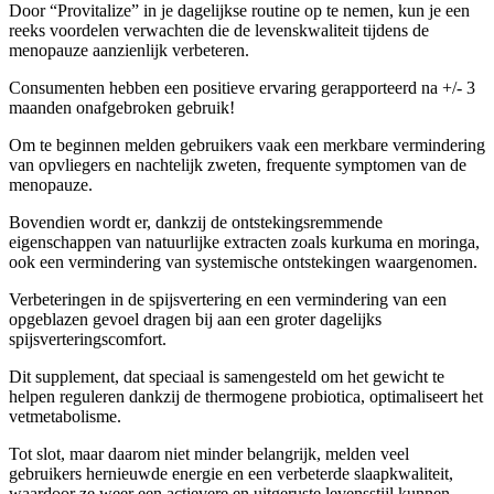
reeks voordelen verwachten die de levenskwaliteit tijdens de
menopauze aanzienlijk verbeteren.
Consumenten hebben een positieve ervaring gerapporteerd na +/- 3
maanden onafgebroken gebruik!
Om te beginnen melden gebruikers vaak een merkbare vermindering
van opvliegers en nachtelijk zweten, frequente symptomen van de
menopauze.
Bovendien wordt er, dankzij de ontstekingsremmende
eigenschappen van natuurlijke extracten zoals kurkuma en moringa,
ook een vermindering van systemische ontstekingen waargenomen.
Verbeteringen in de spijsvertering en een vermindering van een
opgeblazen gevoel dragen bij aan een groter dagelijks
spijsverteringscomfort.
Dit supplement, dat speciaal is samengesteld om het gewicht te
helpen reguleren dankzij de thermogene probiotica, optimaliseert het
vetmetabolisme.
Tot slot, maar daarom niet minder belangrijk, melden veel
gebruikers hernieuwde energie en een verbeterde slaapkwaliteit,
waardoor ze weer een actievere en uitgeruste levensstijl kunnen
aannemen!