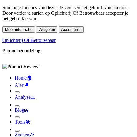
Sommige functies van deze site vereisen het gebruik van cookies.
Door verder te surfen op Oplichterij Of Betrouwbaar accepteer je
het gebruik ervan.
Meer informatie
Weigeren
Accepteren
Oplichterij Of Betrouwbaar
Productbeoordeling
Home
🏠︎
Alert
🔔︎
Analyse
📊︎
Blog
📖︎
Tools
🛠︎
Zoeken
🔎︎