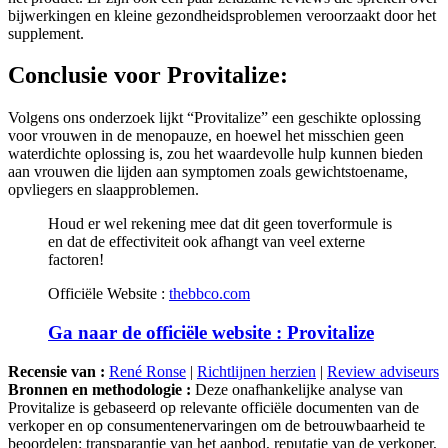
supplement.
Conclusie voor
Provitalize:
Volgens ons onderzoek lijkt “Provitalize” een geschikte oplossing
voor vrouwen in de menopauze, en hoewel het misschien geen
waterdichte oplossing is, zou het waardevolle hulp kunnen bieden
aan vrouwen die lijden aan symptomen zoals gewichtstoename,
opvliegers en slaapproblemen.
Houd er wel rekening mee dat dit geen toverformule is
en dat de effectiviteit ook afhangt van veel externe
factoren!
Officiële Website :
thebbco.com
Ga naar de officiële website : Provitalize
Recensie van :
René Ronse
|
Richtlijnen herzien
|
Review adviseurs
Bronnen en methodologie :
Deze onafhankelijke analyse van
Provitalize is gebaseerd op relevante officiële documenten van de
verkoper en op consumentenervaringen om de betrouwbaarheid te
beoordelen: transparantie van het aanbod, reputatie van de verkoper,
verkoopvoorwaarden, consumentenervaringen, openbare