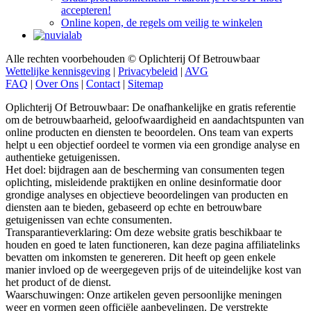
Online kopen, de regels om veilig te winkelen
Alle rechten voorbehouden © Oplichterij Of Betrouwbaar
Wettelijke kennisgeving
|
Privacybeleid
|
AVG
FAQ
|
Over Ons
|
Contact
|
Sitemap
Oplichterij Of Betrouwbaar: De onafhankelijke en gratis referentie
om de betrouwbaarheid, geloofwaardigheid en aandachtspunten van
online producten en diensten te beoordelen. Ons team van experts
helpt u een objectief oordeel te vormen via een grondige analyse en
authentieke getuigenissen.
Het doel: bijdragen aan de bescherming van consumenten tegen
oplichting, misleidende praktijken en online desinformatie door
grondige analyses en objectieve beoordelingen van producten en
diensten aan te bieden, gebaseerd op echte en betrouwbare
getuigenissen van echte consumenten.
Transparantieverklaring: Om deze website gratis beschikbaar te
houden en goed te laten functioneren, kan deze pagina affiliatelinks
bevatten om inkomsten te genereren. Dit heeft op geen enkele
manier invloed op de weergegeven prijs of de uiteindelijke kost van
het product of de dienst.
Waarschuwingen: Onze artikelen geven persoonlijke meningen
weer en vormen geen officiële aanbevelingen. De verstrekte
informatie is indicatief en moet worden bevestigd bij de fabrikant,