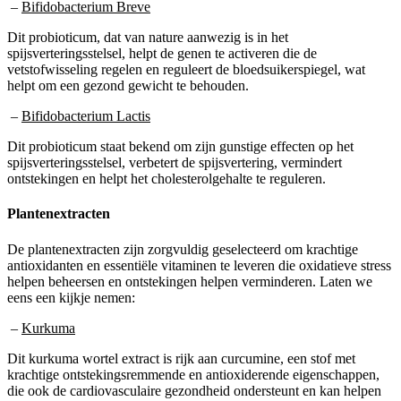
Dit probioticum, dat van nature aanwezig is in het
spijsverteringsstelsel, helpt de genen te activeren die de
vetstofwisseling regelen en reguleert de bloedsuikerspiegel, wat
helpt om een gezond gewicht te behouden.
–
Bifidobacterium Lactis
Dit probioticum staat bekend om zijn gunstige effecten op het
spijsverteringsstelsel, verbetert de spijsvertering, vermindert
ontstekingen en helpt het cholesterolgehalte te reguleren.
Plantenextracten
De plantenextracten zijn zorgvuldig geselecteerd om krachtige
antioxidanten en essentiële vitaminen te leveren die oxidatieve stress
helpen beheersen en ontstekingen helpen verminderen. Laten we
eens een kijkje nemen:
–
Kurkuma
Dit kurkuma wortel extract is rijk aan curcumine, een stof met
krachtige ontstekingsremmende en antioxiderende eigenschappen,
die ook de cardiovasculaire gezondheid ondersteunt en kan helpen
bij het beheersen van systemische ontstekingen.