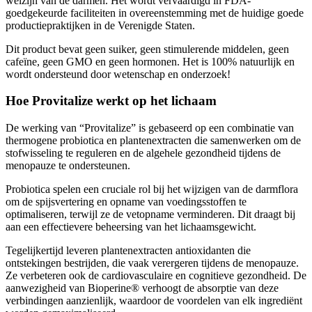
goedgekeurde faciliteiten in overeenstemming met de huidige goede
productiepraktijken in de Verenigde Staten.
Dit product bevat geen suiker, geen stimulerende middelen, geen
cafeïne, geen GMO en geen hormonen. Het is 100% natuurlijk en
wordt ondersteund door wetenschap en onderzoek!
Hoe Provitalize werkt op het lichaam
De werking van “Provitalize” is gebaseerd op een combinatie van
thermogene probiotica en plantenextracten die samenwerken om de
stofwisseling te reguleren en de algehele gezondheid tijdens de
menopauze te ondersteunen.
Probiotica spelen een cruciale rol bij het wijzigen van de darmflora
om de spijsvertering en opname van voedingsstoffen te
optimaliseren, terwijl ze de vetopname verminderen. Dit draagt bij
aan een effectievere beheersing van het lichaamsgewicht.
Tegelijkertijd leveren plantenextracten antioxidanten die
ontstekingen bestrijden, die vaak verergeren tijdens de menopauze.
Ze verbeteren ook de cardiovasculaire en cognitieve gezondheid. De
aanwezigheid van Bioperine® verhoogt de absorptie van deze
verbindingen aanzienlijk, waardoor de voordelen van elk ingrediënt
worden gemaximaliseerd.