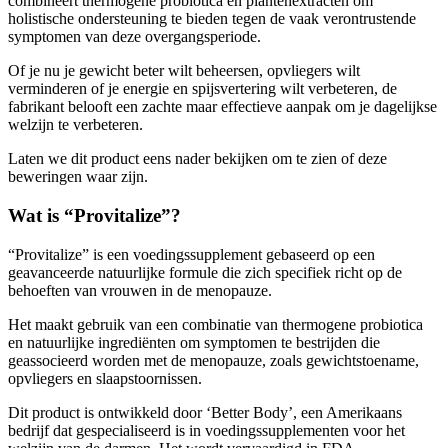
holistische ondersteuning te bieden tegen de vaak verontrustende
symptomen van deze overgangsperiode.
Of je nu je gewicht beter wilt beheersen, opvliegers wilt
verminderen of je energie en spijsvertering wilt verbeteren, de
fabrikant belooft een zachte maar effectieve aanpak om je dagelijkse
welzijn te verbeteren.
Laten we dit product eens nader bekijken om te zien of deze
beweringen waar zijn.
Wat is “Provitalize”?
“Provitalize” is een voedingssupplement gebaseerd op een
geavanceerde natuurlijke formule die zich specifiek richt op de
behoeften van vrouwen in de menopauze.
Het maakt gebruik van een combinatie van thermogene probiotica
en natuurlijke ingrediënten om symptomen te bestrijden die
geassocieerd worden met de menopauze, zoals gewichtstoename,
opvliegers en slaapstoornissen.
Dit product is ontwikkeld door ‘Better Body’, een Amerikaans
bedrijf dat gespecialiseerd is in voedingssupplementen voor het
welzijn van de darmen. Het wordt vervaardigd in FDA-