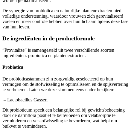
De synergie van probiotica en natuurlijke plantenextracten biedt
volledige ondersteuning, waardoor vrouwen zich gerevitaliseerd
voelen en meer controle hebben over hun lichaam tijdens deze fase
van hun leven.
De ingrediënten in de productformule
“Provitalize” is samengesteld uit twee verschillende soorten
ingrediënten: probiotica en plantenextracten.
Probiotica
De probioticastammen zijn zorgvuldig geselecteerd op hun
vermogen om de stofwisseling te optimaliseren en de spijsvertering
te verbeteren. Laten we deze stammen eens nader bekijken:
–
Lactobacillus Gasseri
Dit probioticum speelt een belangrijke rol bij gewichtsbeheersing
door de darmflora positief te beïnvloeden om vetabsorptie te
verminderen en vetstofwisseling te bevorderen, wat helpt om
buikvet te verminderen.
–
Bifidobacterium Breve