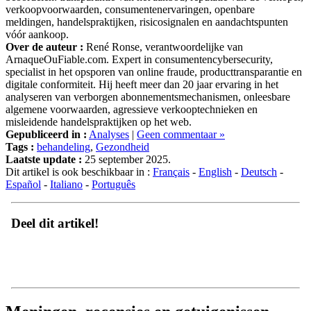
meldingen, handelspraktijken, risicosignalen en aandachtspunten
vóór aankoop.
Over de auteur :
René Ronse, verantwoordelijke van
ArnaqueOuFiable.com. Expert in consumentencybersecurity,
specialist in het opsporen van online fraude, producttransparantie en
digitale conformiteit. Hij heeft meer dan 20 jaar ervaring in het
analyseren van verborgen abonnementsmechanismen, onleesbare
algemene voorwaarden, agressieve verkooptechnieken en
misleidende handelspraktijken op het web.
Gepubliceerd in :
Analyses
|
Geen commentaar »
Tags :
behandeling
,
Gezondheid
Laatste update :
25 september 2025.
Dit artikel is ook beschikbaar in :
Français
-
English
-
Deutsch
-
Español
-
Italiano
-
Português
Deel dit artikel!
Meningen, recensies en getuigenissen