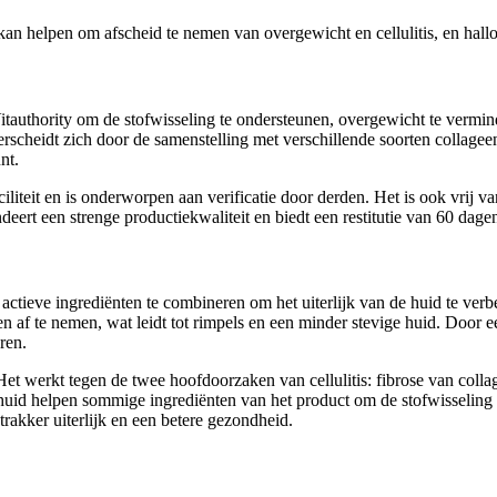
kan helpen om afscheid te nemen van overgewicht en cellulitis, en hall
authority om de stofwisseling te ondersteunen, overgewicht te vermind
erscheidt zich door de samenstelling met verschillende soorten collageen
nt.
teit en is onderworpen aan verificatie door derden. Het is ook vrij v
andeert een strenge productiekwaliteit en biedt een restitutie van 60 dag
ctieve ingrediënten te combineren om het uiterlijk van de huid te verbe
ren af te nemen, wat leidt tot rimpels en een minder stevige huid. Door 
ren.
Het werkt tegen de twee hoofdoorzaken van cellulitis: fibrose van coll
e huid helpen sommige ingrediënten van het product om de stofwisseling
rakker uiterlijk en een betere gezondheid.