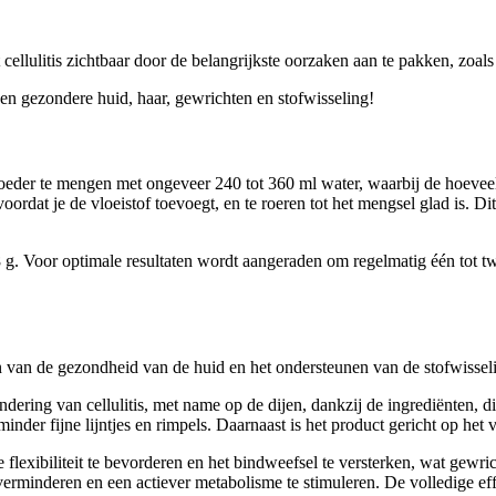
ellulitis zichtbaar door de belangrijkste oorzaken aan te pakken, zoals
en gezondere huid, haar, gewrichten en stofwisseling!
oeder te mengen met ongeveer 240 tot 360 ml water, waarbij de hoevee
oordat je de vloeistof toevoegt, en te roeren tot het mengsel glad is.
g. Voor optimale resultaten wordt aangeraden om regelmatig één tot twe
 van de gezondheid van de huid en het ondersteunen van de stofwissel
ndering van cellulitis, met name op de dijen, dankzij de ingrediënten,
der fijne lijntjes en rimpels. Daarnaast is het product gericht op het 
flexibiliteit te bevorderen en het bindweefsel te versterken, wat gewri
 verminderen en een actiever metabolisme te stimuleren. De volledige e