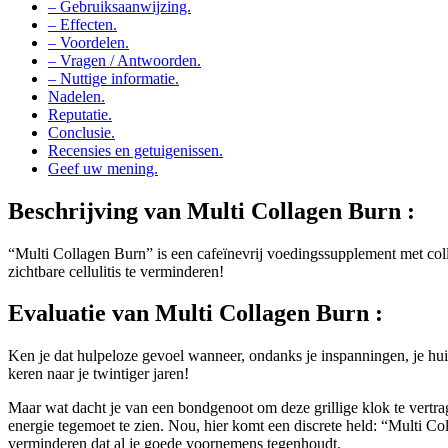
– Gebruiksaanwijzing.
– Effecten.
– Voordelen.
– Vragen / Antwoorden.
– Nuttige informatie.
Nadelen.
Reputatie.
Conclusie.
Recensies en getuigenissen.
Geef uw mening.
Beschrijving van
Multi Collagen Burn :
“Multi Collagen Burn” is een cafeïnevrij voedingssupplement met colla
zichtbare cellulitis te verminderen!
Evaluatie van
Multi Collagen Burn :
Ken je dat hulpeloze gevoel wanneer, ondanks je inspanningen, je huid
keren naar je twintiger jaren!
Maar wat dacht je van een bondgenoot om deze grillige klok te vertrage
energie tegemoet te zien. Nou, hier komt een discrete held: “Multi Co
verminderen dat al je goede voornemens tegenhoudt.