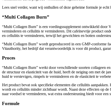
Lees snel verder, want wij onthullen of deze geheime formule je echt 
“Multi Collagen Burn”
“Multi Collagen Burn” is een voedingssupplement ontwikkeld door Vit
verminderen en cellulitis te verminderen. Dit cafeïnevrije product ond
en cellulitis te verminderen, terwijl het gewrichten en botten ondersteu
“Multi Collagen Burn” wordt geproduceerd in een GMP-conforme facili
Vitauthority, het bedrijf dat verantwoordelijk is voor dit product, gar
Proces
“Multi Collagen Burn” werkt door verschillende soorten collageen en a
de structuur en elasticiteit van de huid, heeft de neiging om met de ja
huid te verstevigen, rimpels te verminderen en de elasticiteit te verbete
Het product bevat ook specifieke elementen die cellulitis aanpakken. 
wordt en cellulitis minder zichtbaar wordt. Naast deze effecten op d
naar voedsel te verminderen, wat extra ondersteuning biedt voor een st
Formule