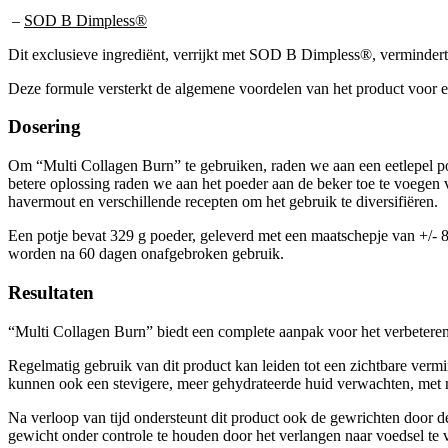
–
SOD B Dimpless®
Dit exclusieve ingrediënt, verrijkt met SOD B Dimpless®, vermindert c
Deze formule versterkt de algemene voordelen van het product voor e
Dosering
Om “Multi Collagen Burn” te gebruiken, raden we aan een eetlepel p
betere oplossing raden we aan het poeder aan de beker toe te voegen v
havermout en verschillende recepten om het gebruik te diversifiëren.
Een potje bevat 329 g poeder, geleverd met een maatschepje van +/- 8 
worden na 60 dagen onafgebroken gebruik.
Resultaten
“Multi Collagen Burn” biedt een complete aanpak voor het verbeteren
Regelmatig gebruik van dit product kan leiden tot een zichtbare vermi
kunnen ook een stevigere, meer gehydrateerde huid verwachten, met min
Na verloop van tijd ondersteunt dit product ook de gewrichten door de 
gewicht onder controle te houden door het verlangen naar voedsel te