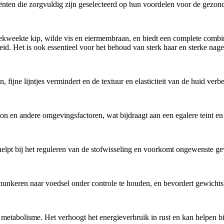
ënten die zorgvuldig zijn geselecteerd op hun voordelen voor de gezon
kweekte kip, wilde vis en eiermembraan, en biedt een complete combinat
gheid. Het is ook essentieel voor het behoud van sterk haar en sterke na
 fijne lijntjes vermindert en de textuur en elasticiteit van de huid verbe
n en andere omgevingsfactoren, wat bijdraagt aan een egalere teint en 
, helpt bij het reguleren van de stofwisseling en voorkomt ongewenste 
 hunkeren naar voedsel onder controle te houden, en bevordert gewicht
t metabolisme. Het verhoogt het energieverbruik in rust en kan helpen 