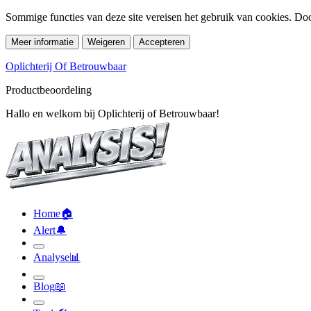
Sommige functies van deze site vereisen het gebruik van cookies. Doo
Meer informatie
Weigeren
Accepteren
Oplichterij Of Betrouwbaar
Productbeoordeling
Hallo en welkom bij Oplichterij of Betrouwbaar!
Home
🏠︎
Alert
🔔︎
Analyse
📊︎
Blog
📖︎