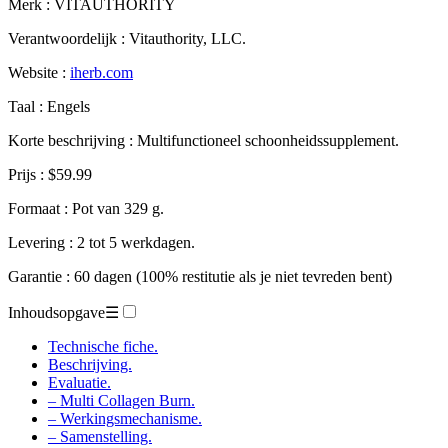
Merk : VITAUTHORITY
Verantwoordelijk : Vitauthority, LLC.
Website :
iherb.com
Taal : Engels
Korte beschrijving : Multifunctioneel schoonheidssupplement.
Prijs : $59.99
Formaat : Pot van 329 g.
Levering : 2 tot 5 werkdagen.
Garantie : 60 dagen (100% restitutie als je niet tevreden bent)
Inhoudsopgave
☰
Technische fiche.
Beschrijving.
Evaluatie.
– Multi Collagen Burn.
– Werkingsmechanisme.
– Samenstelling.