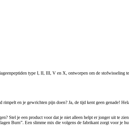
geenpeptiden type I, II, III, V en X, ontworpen om de stofwisseling te
 rimpelt en je gewrichten pijn doen? Ja, de tijd kent geen genade! Hel
n? Stel je een product voor dat je niet alleen helpt er jonger uit te zi
llagen Burn”. Een slimme mix die volgens de fabrikant zorgt voor je hui