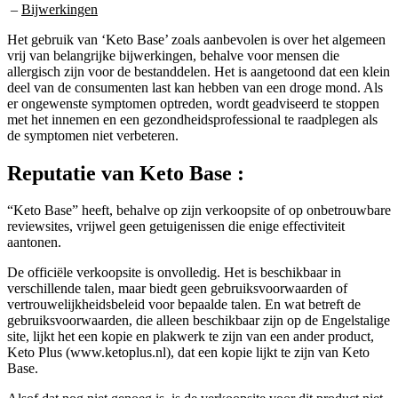
Het gebruik van ‘Keto Base’ zoals aanbevolen is over het algemeen
vrij van belangrijke bijwerkingen, behalve voor mensen die
allergisch zijn voor de bestanddelen. Het is aangetoond dat een klein
deel van de consumenten last kan hebben van een droge mond. Als
er ongewenste symptomen optreden, wordt geadviseerd te stoppen
met het innemen en een gezondheidsprofessional te raadplegen als
de symptomen niet verbeteren.
Reputatie van
Keto Base :
“Keto Base” heeft, behalve op zijn verkoopsite of op onbetrouwbare
reviewsites, vrijwel geen getuigenissen die enige effectiviteit
aantonen.
De officiële verkoopsite is onvolledig. Het is beschikbaar in
verschillende talen, maar biedt geen gebruiksvoorwaarden of
vertrouwelijkheidsbeleid voor bepaalde talen. En wat betreft de
gebruiksvoorwaarden, die alleen beschikbaar zijn op de Engelstalige
site, lijkt het een kopie en plakwerk te zijn van een ander product,
Keto Plus (www.ketoplus.nl), dat een kopie lijkt te zijn van Keto
Base.
Alsof dat nog niet genoeg is, is de verkoopsite voor dit product niet