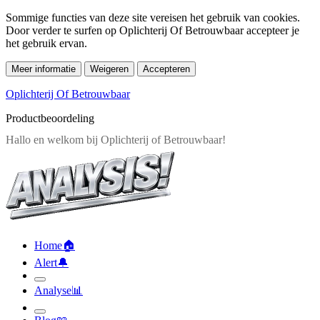
Sommige functies van deze site vereisen het gebruik van cookies.
Door verder te surfen op Oplichterij Of Betrouwbaar accepteer je
het gebruik ervan.
Meer informatie
Weigeren
Accepteren
Oplichterij Of Betrouwbaar
Productbeoordeling
Home
🏠︎
Alert
🔔︎
Analyse
📊︎
Blog
📖︎