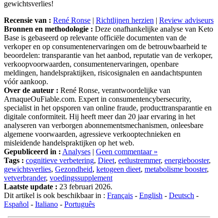
Recensie van :
René Ronse
|
Richtlijnen herzien
|
Review adviseurs
Bronnen en methodologie :
Deze onafhankelijke analyse van Keto
Base is gebaseerd op relevante officiële documenten van de
verkoper en op consumentenervaringen om de betrouwbaarheid te
beoordelen: transparantie van het aanbod, reputatie van de verkoper,
verkoopvoorwaarden, consumentenervaringen, openbare
meldingen, handelspraktijken, risicosignalen en aandachtspunten
vóór aankoop.
Over de auteur :
René Ronse, verantwoordelijke van
ArnaqueOuFiable.com. Expert in consumentencybersecurity,
specialist in het opsporen van online fraude, producttransparantie en
digitale conformiteit. Hij heeft meer dan 20 jaar ervaring in het
analyseren van verborgen abonnementsmechanismen, onleesbare
algemene voorwaarden, agressieve verkooptechnieken en
misleidende handelspraktijken op het web.
Gepubliceerd in :
Analyses
|
Geen commentaar »
Tags :
cognitieve verbetering
,
Dieet
,
eetlustremmer
,
energiebooster
,
gewichtsverlies
,
Gezondheid
,
ketogeen dieet
,
metabolisme booster
,
vetverbrander
,
voedingssupplement
Laatste update :
23 februari 2026.
Dit artikel is ook beschikbaar in :
Français
-
English
-
Deutsch
-
Español
-
Italiano
-
Português