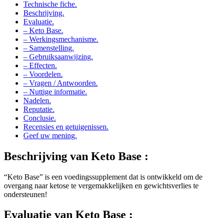
Beschrijving.
Evaluatie.
– Keto Base.
– Werkingsmechanisme.
– Samenstelling.
– Gebruiksaanwijzing.
– Effecten.
– Voordelen.
– Vragen / Antwoorden.
– Nuttige informatie.
Nadelen.
Reputatie.
Conclusie.
Recensies en getuigenissen.
Geef uw mening.
Beschrijving van
Keto Base :
“Keto Base” is een voedingssupplement dat is ontwikkeld om de
overgang naar ketose te vergemakkelijken en gewichtsverlies te
ondersteunen!
Evaluatie van
Keto Base :