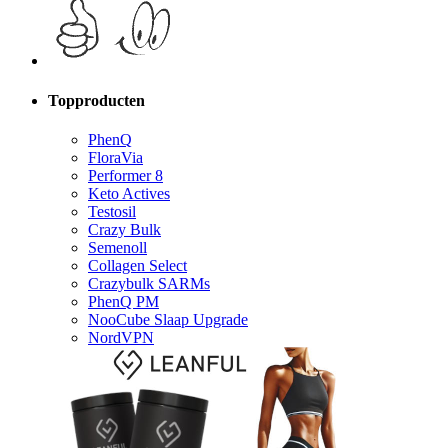
Topproducten
PhenQ
FloraVia
Performer 8
Keto Actives
Testosil
Crazy Bulk
Semenoll
Collagen Select
Crazybulk SARMs
PhenQ PM
NooCube Slaap Upgrade
NordVPN