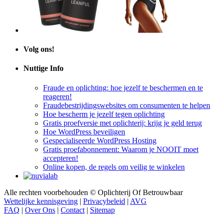
Volg ons!
Nuttige Info
Fraude en oplichting: hoe jezelf te beschermen en te
reageren!
Fraudebestrijdingswebsites om consumenten te helpen
Hoe bescherm je jezelf tegen oplichting
Gratis proefversie met oplichterij: krijg je geld terug
Hoe WordPress beveiligen
Gespecialiseerde WordPress Hosting
Gratis proefabonnement: Waarom je NOOIT moet
accepteren!
Online kopen, de regels om veilig te winkelen
Alle rechten voorbehouden © Oplichterij Of Betrouwbaar
Wettelijke kennisgeving
|
Privacybeleid
|
AVG
FAQ
|
Over Ons
|
Contact
|
Sitemap
Oplichterij Of Betrouwbaar: De onafhankelijke en gratis referentie