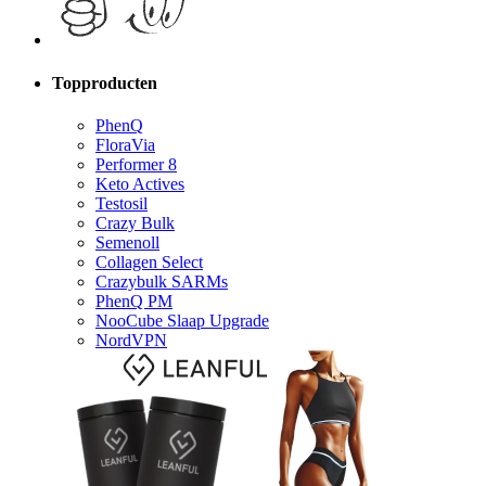
Topproducten
PhenQ
FloraVia
Performer 8
Keto Actives
Testosil
Crazy Bulk
Semenoll
Collagen Select
Crazybulk SARMs
PhenQ PM
NooCube Slaap Upgrade
NordVPN