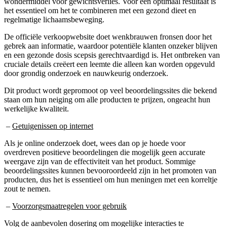
het essentieel om het te combineren met een gezond dieet en
regelmatige lichaamsbeweging.
De officiële verkoopwebsite doet wenkbrauwen fronsen door het
gebrek aan informatie, waardoor potentiële klanten onzeker blijven
en een gezonde dosis scepsis gerechtvaardigd is. Het ontbreken van
cruciale details creëert een leemte die alleen kan worden opgevuld
door grondig onderzoek en nauwkeurig onderzoek.
Dit product wordt gepromoot op veel beoordelingssites die bekend
staan om hun neiging om alle producten te prijzen, ongeacht hun
werkelijke kwaliteit.
–
Getuigenissen op internet
Als je online onderzoek doet, wees dan op je hoede voor
overdreven positieve beoordelingen die mogelijk geen accurate
weergave zijn van de effectiviteit van het product. Sommige
beoordelingssites kunnen bevooroordeeld zijn in het promoten van
producten, dus het is essentieel om hun meningen met een korreltje
zout te nemen.
–
Voorzorgsmaatregelen voor gebruik
Volg de aanbevolen dosering om mogelijke interacties te
voorkomen. Als je een dosis mist, probeer die dan niet in te halen