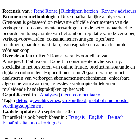
Recensie van :
René Ronse
|
Richtlijnen herzien
|
Review adviseurs
Bronnen en methodologie :
Deze onafhankelijke analyse van
Grenosan is gebaseerd op relevante officiële documenten van de
verkoper en op consumentenervaringen om de betrouwbaarheid te
beoordelen: transparantie van het aanbod, reputatie van de verkoper,
verkoopvoorwaarden, consumentenervaringen, openbare
meldingen, handelspraktijken, risicosignalen en aandachtspunten
vóór aankoop.
Over de auteur :
René Ronse, verantwoordelijke van
ArnaqueOuFiable.com. Expert in consumentencybersecurity,
specialist in het opsporen van online fraude, producttransparantie en
digitale conformiteit. Hij heeft meer dan 20 jaar ervaring in het
analyseren van verborgen abonnementsmechanismen, onleesbare
algemene voorwaarden, agressieve verkooptechnieken en
misleidende handelspraktijken op het web.
Gepubliceerd in :
Analyses
|
Geen commentaar »
Tags :
detox
,
gewichtsverlies
,
Gezondheid
,
metabolisme booster
,
voedingssupplement
Laatste update :
25 september 2025.
Dit artikel is ook beschikbaar in :
Français
-
English
-
Deutsch
-
Español
-
Italiano
-
Português
Deel dit artikel!