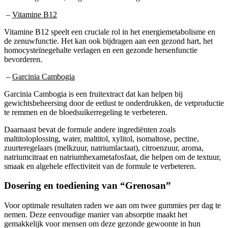
–
Vitamine B12
Vitamine B12 speelt een cruciale rol in het energiemetabolisme en
de zenuwfunctie. Het kan ook bijdragen aan een gezond hart, het
homocysteïnegehalte verlagen en een gezonde hersenfunctie
bevorderen.
–
Garcinia Cambogia
Garcinia Cambogia is een fruitextract dat kan helpen bij
gewichtsbeheersing door de eetlust te onderdrukken, de vetproductie
te remmen en de bloedsuikerregeling te verbeteren.
Daarnaast bevat de formule andere ingrediënten zoals
maltitoloplossing, water, maltitol, xylitol, isomaltose, pectine,
zuurteregelaars (melkzuur, natriumlactaat), citroenzuur, aroma,
natriumcitraat en natriumhexametafosfaat, die helpen om de textuur,
smaak en algehele effectiviteit van de formule te verbeteren.
Dosering en toediening van “Grenosan”
Voor optimale resultaten raden we aan om twee gummies per dag te
nemen. Deze eenvoudige manier van absorptie maakt het
gemakkelijk voor mensen om deze gezonde gewoonte in hun
dagelijkse routine op te nemen. Het is essentieel om een