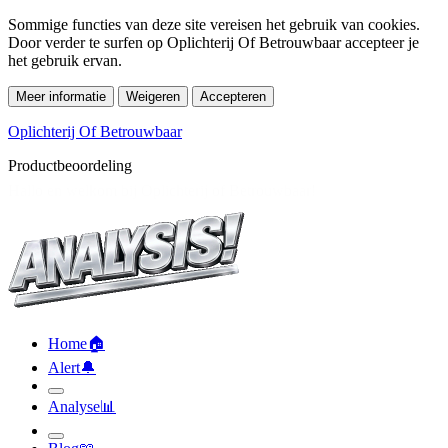
Sommige functies van deze site vereisen het gebruik van cookies.
Door verder te surfen op Oplichterij Of Betrouwbaar accepteer je
het gebruik ervan.
Meer informatie
Weigeren
Accepteren
Oplichterij Of Betrouwbaar
Productbeoordeling
Home
🏠︎
Alert
🔔︎
Analyse
📊︎
Blog
📖︎