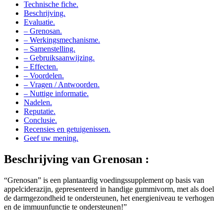
Beschrijving.
Evaluatie.
– Grenosan.
– Werkingsmechanisme.
– Samenstelling.
– Gebruiksaanwijzing.
– Effecten.
– Voordelen.
– Vragen / Antwoorden.
– Nuttige informatie.
Nadelen.
Reputatie.
Conclusie.
Recensies en getuigenissen.
Geef uw mening.
Beschrijving van
Grenosan :
“Grenosan” is een plantaardig voedingssupplement op basis van
appelciderazijn, gepresenteerd in handige gummivorm, met als doel
de darmgezondheid te ondersteunen, het energieniveau te verhogen
en de immuunfunctie te ondersteunen!”
Evaluatie van
Grenosan :