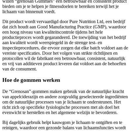
bieden om je te helpen je fitnessdoelen te bereiken terwijl het je
lichaam van binnenuit voedt.
Dit product wordt vervaardigd door Pure Nutrition Ltd, een bedrijf
dat zich houdt aan Good Manufacturing Practice (GMP), waardoor
een hoog niveau van kwaliteitscontrole tijdens het hele
productieproces wordt gegarandeerd. De toewijding van het bedrijf
aan kwaliteit wordt weerspiegeld in de strenge test- en
inspectieprocedures, die ervoor zorgen dat elke batch voldoet aan de
vereiste specificaties. Door het volgen van strikte richtlijnen en
protocollen wil de fabrikant een betrouwbaar, consistent, natuurlijk
en vrij van additieven product leveren dat voldoet aan de behoeften
van de consument.
Hoe de gommen werken
De “Grenosan”-gommen maken gebruik van de natuurlijke kracht
van appelciderazijn en andere zorgvuldig geselecteerde ingrediënten
om de natuurlijke processen van je lichaam te ondersteunen. Het
richt zich op specifieke fysiologische processen met als doel het
evenwicht te herstellen en het algemene welzijn te bevorderen.
Bij dagelijks gebruik helpt kauwgom je lichaam te ontgiften en te
reinigen, waardoor een gezonde balans van lichaamsfuncties wordt
bevorderd. Ciderazijn, afgeleid van gefermenteerde geperste appels,