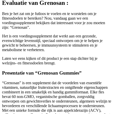
Ben je het zat om je futloos te voelen en te worstelen om je
fitnessdoelen te bereiken? Nou, vandaag gaan we een
voedingssupplement bekijken dat interessant voor je zou moeten
zijn: “Grenosan”.
Het is een voedingssupplement dat werkt aan een gezonde,
evenwichtige levensstijl, speciaal ontworpen om je te helpen je
gewicht te beheersen, je immuunsysteem te stimuleren en je
metabolisme te verbeteren.
Laten we eens kijken of dit product je een stap dichter bij je
welzijns- en fitnessdoelen brengt.
Presentatie van “Grenosan Gummies”
“Grenosan” is een supplement dat de voordelen van essentiële
vitaminen, natuurlijke fruitextracten en ontgiftende eigenschappen
combineert in een smakelijk en handig gummiformaat. Elke fles
bevat 60 non-GMO, veganistische gomballen, zorgvuldig
ontworpen om gewichtsverlies te ondersteunen, algemeen welzijn te
bevorderen en verschillende lichaamsprocessen te ondersteunen.
Met een unieke formule die rijk is aan appelciderazijn (ACV),
willen “grenosan Gummies” een betrouwbaar en consistent product