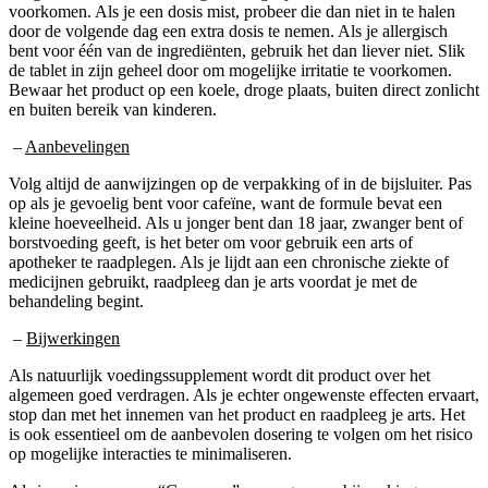
door de volgende dag een extra dosis te nemen. Als je allergisch
bent voor één van de ingrediënten, gebruik het dan liever niet. Slik
de tablet in zijn geheel door om mogelijke irritatie te voorkomen.
Bewaar het product op een koele, droge plaats, buiten direct zonlicht
en buiten bereik van kinderen.
–
Aanbevelingen
Volg altijd de aanwijzingen op de verpakking of in de bijsluiter. Pas
op als je gevoelig bent voor cafeïne, want de formule bevat een
kleine hoeveelheid. Als u jonger bent dan 18 jaar, zwanger bent of
borstvoeding geeft, is het beter om voor gebruik een arts of
apotheker te raadplegen. Als je lijdt aan een chronische ziekte of
medicijnen gebruikt, raadpleeg dan je arts voordat je met de
behandeling begint.
–
Bijwerkingen
Als natuurlijk voedingssupplement wordt dit product over het
algemeen goed verdragen. Als je echter ongewenste effecten ervaart,
stop dan met het innemen van het product en raadpleeg je arts. Het
is ook essentieel om de aanbevolen dosering te volgen om het risico
op mogelijke interacties te minimaliseren.
Als je na inname van “Grenosan” onaangename bijwerkingen