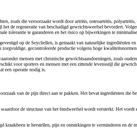
en, zoals die veroorzaakt wordt door artritis, osteoartritis, polyartri
ijl het de regeneratie van beschadigd gewrichtsweefsel bevordert. Volgen
le tolerantie te garanderen en het risico op bijwerkingen te minimalise
d op de Seychellen, is gemaakt van natuurlijke ingrediënten en heeft
en zorgvuldige, gecontroleerde productie volgens hoge kwaliteitsnormen
aaronder mensen met chronische gewrichtsaandoeningen, zoals ouderen 
schikt voor sporters en mensen met een zittende levensstijl die gewrich
at een operatie nodig is.
oorzaak van de pijn direct aan te pakken. Het bevat ingrediënten die 
, waardoor de structuur van het bindweefsel wordt versterkt. Het voe
kraakbeen te herstellen, pijn en ontstekingen te verminderen en de mobil