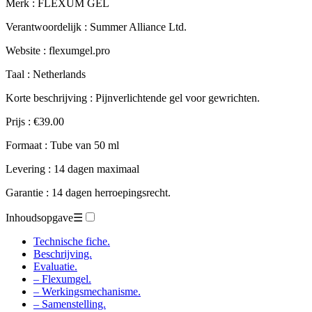
Merk : FLEXUM GEL
Verantwoordelijk : Summer Alliance Ltd.
Website : flexumgel.pro
Taal : Netherlands
Korte beschrijving : Pijnverlichtende gel voor gewrichten.
Prijs : €39.00
Formaat : Tube van 50 ml
Levering : 14 dagen maximaal
Garantie : 14 dagen herroepingsrecht.
Inhoudsopgave
☰
Technische fiche.
Beschrijving.
Evaluatie.
– Flexumgel.
– Werkingsmechanisme.
– Samenstelling.