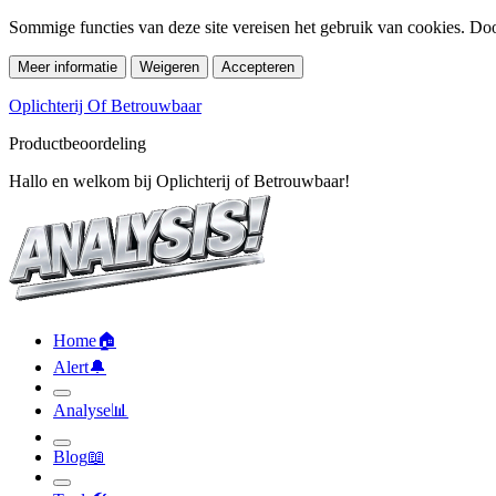
Sommige functies van deze site vereisen het gebruik van cookies. Doo
Meer informatie
Weigeren
Accepteren
Oplichterij Of Betrouwbaar
Productbeoordeling
Hallo en welkom bij Oplichterij of Betrouwbaar!
Home
🏠︎
Alert
🔔︎
Analyse
📊︎
Blog
📖︎