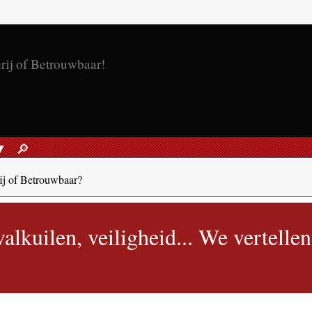
rij of Betrouwbaar!
🔎︎
ZOEKEN
rij of Betrouwbaar?
alkuilen, veiligheid... We vertellen