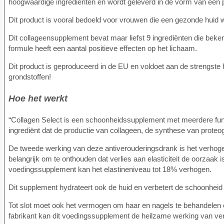
hoogwaardige ingrediënten en wordt geleverd in de vorm van een po
Dit product is vooral bedoeld voor vrouwen die een gezonde huid wil
Dit collageensupplement bevat maar liefst 9 ingrediënten die bek
formule heeft een aantal positieve effecten op het lichaam.
Dit product is geproduceerd in de EU en voldoet aan de strengste
grondstoffen!
Hoe het werkt
“Collagen Select is een schoonheidssupplement met meerdere funct
ingrediënt dat de productie van collageen, de synthese van proteo
De tweede werking van deze antiverouderingsdrank is het verhogen v
belangrijk om te onthouden dat verlies aan elasticiteit de oorzaak 
voedingssupplement kan het elastineniveau tot 18% verhogen.
Dit supplement hydrateert ook de huid en verbetert de schoonheid 
Tot slot moet ook het vermogen om haar en nagels te behandelen e
fabrikant kan dit voedingssupplement de heilzame werking van v