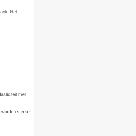
rank. Het
asticiteit met
s worden sterker