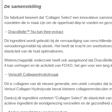
De samenstelling
De fabrikant beweert dat ‘Collagen Select’ een innovatieve samenst
voordelen die in staat zijn om de opperhuid diep te voeden en gez
–
DracoBelle™ Nu-tuin thee-extract
Dit ingrediënt wordt gebruikt bij de vervaardiging van verschille
verouderingsmiddel bij uitstek. Het heeft de kracht om weefselverou
elasticiteit van de huid optimaliseren.
Wetenschappelijk onderzoek heeft ook aangetoond dat DracoBelle 
4 kan verhogen en de activiteit van FOXO, het gen voor een lang 
–
Verisol® Collageenhydrolysaat
Dit is collageen van de nieuwe generatie, een uniek complex dat
Verisol Collagen Hydrolysate bevat kleinere collageenmoleculen m
Dankzij dit ingrediënt verbetert “Collagen Select” de elasticiteit v
actieve ingrediënt de wondgenezing versnellen en de gezondheid v