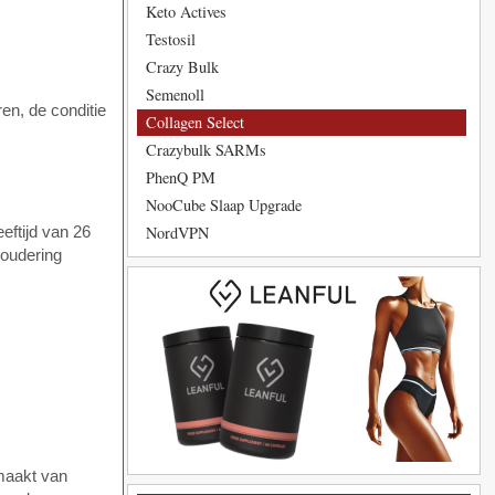
Keto Actives
Testosil
Crazy Bulk
Semenoll
en, de conditie
Collagen Select
Crazybulk SARMs
PhenQ PM
NooCube Slaap Upgrade
NordVPN
eftijd van 26
roudering
emaakt van