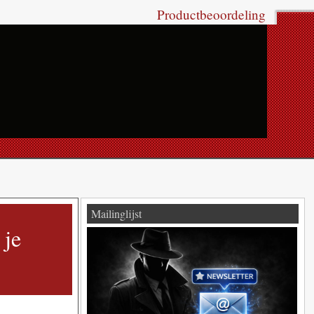
Productbeoordeling
Mailinglijst
 je