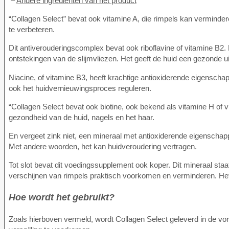
–
Andere ingrediënten van het product
“Collagen Select” bevat ook vitamine A, die rimpels kan verminde
te verbeteren.
Dit antiverouderingscomplex bevat ook riboflavine of vitamine B2. 
ontstekingen van de slijmvliezen. Het geeft de huid een gezonde uit
Niacine, of vitamine B3, heeft krachtige antioxiderende eigenscha
ook het huidvernieuwingsproces reguleren.
“Collagen Select bevat ook biotine, ook bekend als vitamine H of vi
gezondheid van de huid, nagels en het haar.
En vergeet zink niet, een mineraal met antioxiderende eigenschapp
Met andere woorden, het kan huidveroudering vertragen.
Tot slot bevat dit voedingssupplement ook koper. Dit mineraal sta
verschijnen van rimpels praktisch voorkomen en verminderen. Het
Hoe wordt het gebruikt?
Zoals hierboven vermeld, wordt Collagen Select geleverd in de 