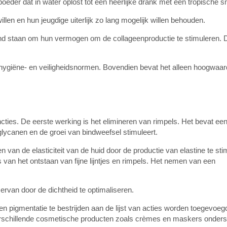
eder dat in water oplost tot een heerlijke drank met een tropische 
len en hun jeugdige uiterlijk zo lang mogelijk willen behouden.
end staan om hun vermogen om de collageenproductie te stimuleren. 
 hygiëne- en veiligheidsnormen. Bovendien bevat het alleen hoogwaar
ies. De eerste werking is het elimineren van rimpels. Het bevat een
glycanen en de groei van bindweefsel stimuleert.
an de elasticiteit van de huid door de productie van elastine te stim
is van het ontstaan van fijne lijntjes en rimpels. Het nemen van een
ervan door de dichtheid te optimaliseren.
n pigmentatie te bestrijden aan de lijst van acties worden toegevoeg
erschillende cosmetische producten zoals crèmes en maskers onders