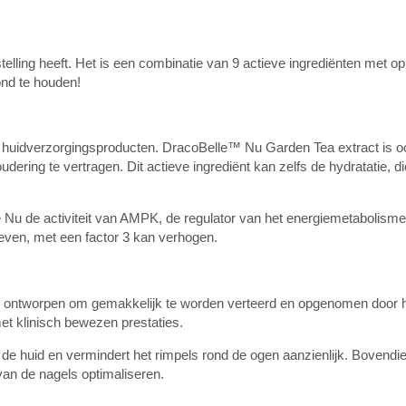
elling heeft. Het is een combinatie van 9 actieve ingrediënten met o
ond te houden!
nde huidverzorgingsproducten. DracoBelle™ Nu Garden Tea extract is o
dering te vertragen. Dit actieve ingrediënt kan zelfs de hydratatie, d
Nu de activiteit van AMPK, de regulator van het energiemetabolisme
leven, met een factor 3 kan verhogen.
 is ontworpen om gemakkelijk te worden verteerd en opgenomen door h
et klinisch bewezen prestaties.
an de huid en vermindert het rimpels rond de ogen aanzienlijk. Bovendie
an de nagels optimaliseren.