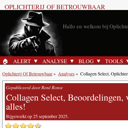
OPLICHTERIJ OF BETROUWBAAR
Hallo en welkom bij Oplichte
🏠︎
ALERT
ANALYSE
BLOG
TOOLS
HOME
Oplichterij Of Betrouwbaar
»
Analyses
»
Collagen Select, Oplichte
Gepubliceerd door René Ronse
Collagen Select, Beoordelingen, v
alles!
Bijgewerkt op 25 september 2025.