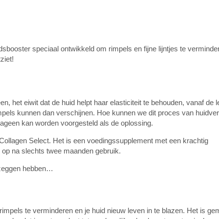
sbooster speciaal ontwikkeld om rimpels en fijne lijntjes te verminder
ziet!
 het eiwit dat de huid helpt haar elasticiteit te behouden, vanaf de le
 rimpels kunnen dan verschijnen. Hoe kunnen we dit proces van huidve
lageen kan worden voorgesteld als de oplossing.
Collagen Select. Het is een voedingssupplement met een krachtig
ten op na slechts twee maanden gebruik.
e zeggen hebben…
impels te verminderen en je huid nieuw leven in te blazen. Het is g