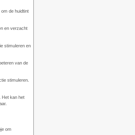
 om de huidtint
en en verzacht
ie stimuleren en
rbeteren van de
tie stimuleren.
. Het kan het
aar.
pje om