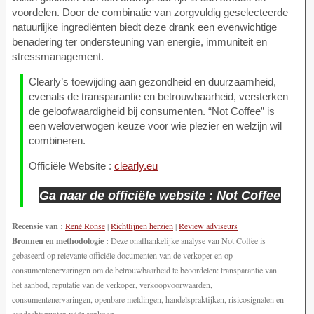
voordelen. Door de combinatie van zorgvuldig geselecteerde
natuurlijke ingrediënten biedt deze drank een evenwichtige
benadering ter ondersteuning van energie, immuniteit en
stressmanagement.
Clearly’s toewijding aan gezondheid en duurzaamheid,
evenals de transparantie en betrouwbaarheid, versterken
de geloofwaardigheid bij consumenten. “Not Coffee” is
een weloverwogen keuze voor wie plezier en welzijn wil
combineren.
Officiële Website :
clearly.eu
Ga naar de officiële website : Not Coffee
Recensie van :
René Ronse
|
Richtlijnen herzien
|
Review adviseurs
Bronnen en methodologie :
Deze onafhankelijke analyse van Not Coffee is
gebaseerd op relevante officiële documenten van de verkoper en op
consumentenervaringen om de betrouwbaarheid te beoordelen: transparantie van
het aanbod, reputatie van de verkoper, verkoopvoorwaarden,
consumentenervaringen, openbare meldingen, handelspraktijken, risicosignalen en
aandachtspunten vóór aankoop.