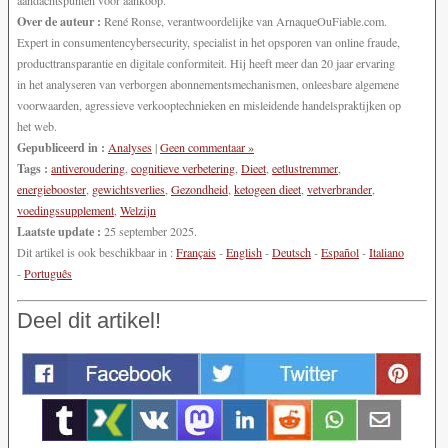
Over de auteur :
René Ronse, verantwoordelijke van ArnaqueOuFiable.com.
Expert in consumentencybersecurity, specialist in het opsporen van online fraude,
producttransparantie en digitale conformiteit. Hij heeft meer dan 20 jaar ervaring
in het analyseren van verborgen abonnementsmechanismen, onleesbare algemene
voorwaarden, agressieve verkooptechnieken en misleidende handelspraktijken op
het web.
Gepubliceerd in :
Analyses
|
Geen commentaar »
Tags :
antiveroudering
,
cognitieve verbetering
,
Dieet
,
eetlustremmer
,
energiebooster
,
gewichtsverlies
,
Gezondheid
,
ketogeen dieet
,
vetverbrander
,
voedingssupplement
,
Welzijn
Laatste update :
25 september 2025.
Dit artikel is ook beschikbaar in :
Français
-
English
-
Deutsch
-
Español
-
Italiano
-
Português
Deel dit artikel!