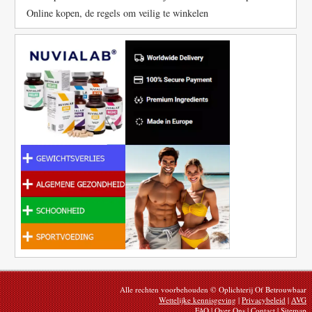
Online kopen, de regels om veilig te winkelen
Alle rechten voorbehouden © Oplichterij Of Betrouwbaar
Wettelijke kennisgeving
|
Privacybeleid
|
AVG
FAQ
|
Over Ons
|
Contact
|
Sitemap