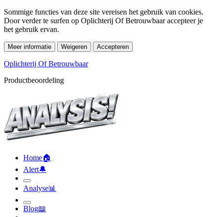
Sommige functies van deze site vereisen het gebruik van cookies.
Door verder te surfen op Oplichterij Of Betrouwbaar accepteer je
het gebruik ervan.
Meer informatie
Weigeren
Accepteren
Oplichterij Of Betrouwbaar
Productbeoordeling
Home
🏠︎
Alert
🔔︎
Analyse
📊︎
Blog
📖︎