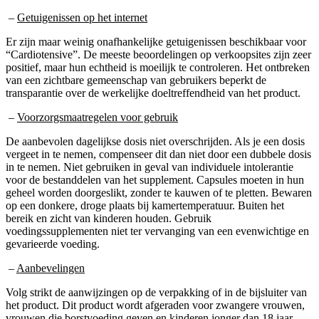
–
Getuigenissen op het internet
Er zijn maar weinig onafhankelijke getuigenissen beschikbaar voor
“Cardiotensive”. De meeste beoordelingen op verkoopsites zijn zeer
positief, maar hun echtheid is moeilijk te controleren. Het ontbreken
van een zichtbare gemeenschap van gebruikers beperkt de
transparantie over de werkelijke doeltreffendheid van het product.
–
Voorzorgsmaatregelen voor gebruik
De aanbevolen dagelijkse dosis niet overschrijden. Als je een dosis
vergeet in te nemen, compenseer dit dan niet door een dubbele dosis
in te nemen. Niet gebruiken in geval van individuele intolerantie
voor de bestanddelen van het supplement. Capsules moeten in hun
geheel worden doorgeslikt, zonder te kauwen of te pletten. Bewaren
op een donkere, droge plaats bij kamertemperatuur. Buiten het
bereik en zicht van kinderen houden. Gebruik
voedingssupplementen niet ter vervanging van een evenwichtige en
gevarieerde voeding.
–
Aanbevelingen
Volg strikt de aanwijzingen op de verpakking of in de bijsluiter van
het product. Dit product wordt afgeraden voor zwangere vrouwen,
vrouwen die borstvoeding geven en kinderen jonger dan 18 jaar.