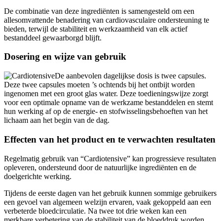
De combinatie van deze ingrediënten is samengesteld om een
allesomvattende benadering van cardiovasculaire ondersteuning te
bieden, terwijl de stabiliteit en werkzaamheid van elk actief
bestanddeel gewaarborgd blijft.
Dosering en wijze van gebruik
De aanbevolen dagelijkse dosis is twee capsules.
Deze twee capsules moeten ’s ochtends bij het ontbijt worden
ingenomen met een groot glas water. Deze toedieningswijze zorgt
voor een optimale opname van de werkzame bestanddelen en stemt
hun werking af op de energie- en stofwisselingsbehoeften van het
lichaam aan het begin van de dag.
Effecten van het product en te verwachten resultaten
Regelmatig gebruik van “Cardiotensive” kan progressieve resultaten
opleveren, ondersteund door de natuurlijke ingrediënten en de
doelgerichte werking.
Tijdens de eerste dagen van het gebruik kunnen sommige gebruikers
een gevoel van algemeen welzijn ervaren, vaak gekoppeld aan een
verbeterde bloedcirculatie. Na twee tot drie weken kan een
merkbare verbetering van de stabiliteit van de bloeddruk worden