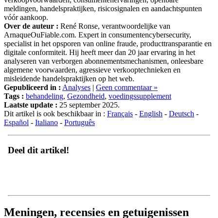
meldingen, handelspraktijken, risicosignalen en aandachtspunten
vóór aankoop.
Over de auteur :
René Ronse, verantwoordelijke van
ArnaqueOuFiable.com. Expert in consumentencybersecurity,
specialist in het opsporen van online fraude, producttransparantie en
digitale conformiteit. Hij heeft meer dan 20 jaar ervaring in het
analyseren van verborgen abonnementsmechanismen, onleesbare
algemene voorwaarden, agressieve verkooptechnieken en
misleidende handelspraktijken op het web.
Gepubliceerd in :
Analyses
|
Geen commentaar »
Tags :
behandeling
,
Gezondheid
,
voedingssupplement
Laatste update :
25 september 2025.
Dit artikel is ook beschikbaar in :
Français
-
English
-
Deutsch
-
Español
-
Italiano
-
Português
Deel dit artikel!
Meningen, recensies en getuigenissen