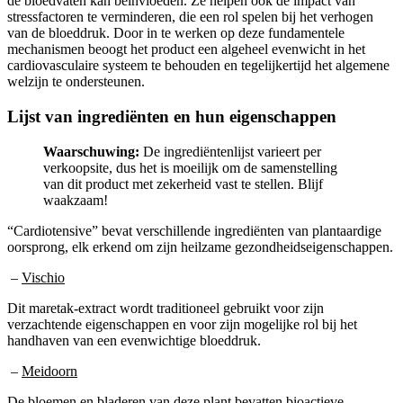
de bloedvaten kan beïnvloeden. Ze helpen ook de impact van
stressfactoren te verminderen, die een rol spelen bij het verhogen
van de bloeddruk. Door in te werken op deze fundamentele
mechanismen beoogt het product een algeheel evenwicht in het
cardiovasculaire systeem te behouden en tegelijkertijd het algemene
welzijn te ondersteunen.
Lijst van ingrediënten en hun eigenschappen
Waarschuwing:
De ingrediëntenlijst varieert per
verkoopsite, dus het is moeilijk om de samenstelling
van dit product met zekerheid vast te stellen. Blijf
waakzaam!
“Cardiotensive” bevat verschillende ingrediënten van plantaardige
oorsprong, elk erkend om zijn heilzame gezondheidseigenschappen.
–
Vischio
Dit maretak-extract wordt traditioneel gebruikt voor zijn
verzachtende eigenschappen en voor zijn mogelijke rol bij het
handhaven van een evenwichtige bloeddruk.
–
Meidoorn
De bloemen en bladeren van deze plant bevatten bioactieve