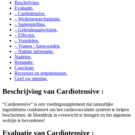
Beschrijving.
Evaluatie.
– Cardiotensive.
– Werkingsmechanisme.
– Samenstelling.
– Gebruiksaanwijzing.
– Effecten.
– Voordelen.
– Vragen / Antwoorden.
– Nuttige informatie.
Nadelen.
Reputatie.
Conclusie.
Recensies en getuigenissen.
Geef uw mening.
Beschrijving van
Cardiotensive :
“Cardiotensive” is een voedingssupplement dat natuurlijke
ingrediënten combineert om het cardiovasculaire systeem te helpen
beschermen, de bloeddruk in evenwicht te brengen en het algemene
welzijn te bevorderen!
Evaluatie van
Cardiotensive :