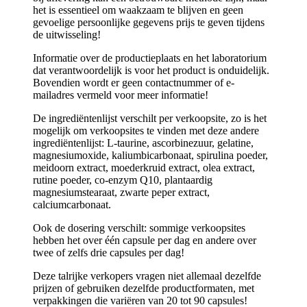
het is essentieel om waakzaam te blijven en geen
gevoelige persoonlijke gegevens prijs te geven tijdens
de uitwisseling!
Informatie over de productieplaats en het laboratorium
dat verantwoordelijk is voor het product is onduidelijk.
Bovendien wordt er geen contactnummer of e-
mailadres vermeld voor meer informatie!
De ingrediëntenlijst verschilt per verkoopsite, zo is het
mogelijk om verkoopsites te vinden met deze andere
ingrediëntenlijst: L-taurine, ascorbinezuur, gelatine,
magnesiumoxide, kaliumbicarbonaat, spirulina poeder,
meidoorn extract, moederkruid extract, olea extract,
rutine poeder, co-enzym Q10, plantaardig
magnesiumstearaat, zwarte peper extract,
calciumcarbonaat.
Ook de dosering verschilt: sommige verkoopsites
hebben het over één capsule per dag en andere over
twee of zelfs drie capsules per dag!
Deze talrijke verkopers vragen niet allemaal dezelfde
prijzen of gebruiken dezelfde productformaten, met
verpakkingen die variëren van 20 tot 90 capsules!