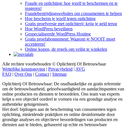
Fraude en oplichting: hoe jezelf te beschermen en te
reageren!
Fraudebestrijdingswebsites om consumenten te helpen
Hoe bescherm je jezelf tegen oplichting
Gratis proefversie met oplichterij: krijg je geld terug
Hoe WordPress beveiligen
Gespecialiseerde WordPress Hosting
Gratis proefabonnement: Waarom je NOOIT moet
accepteren!
Online kopen, de regels om veilig te winkelen
Alle rechten voorbehouden © Oplichterij Of Betrouwbaar
Wettelijke kennisgeving
|
Privacybeleid
|
AVG
FAQ
|
Over Ons
|
Contact
|
Sitemap
Oplichterij Of Betrouwbaar: De onafhankelijke en gratis referentie
om de betrouwbaarheid, geloofwaardigheid en aandachtspunten van
online producten en diensten te beoordelen. Ons team van experts
helpt u een objectief oordeel te vormen via een grondige analyse en
authentieke getuigenissen.
Het doel: bijdragen aan de bescherming van consumenten tegen
oplichting, misleidende praktijken en online desinformatie door
grondige analyses en objectieve beoordelingen van producten en
diensten aan te bieden, gebaseerd op echte en betrouwbare