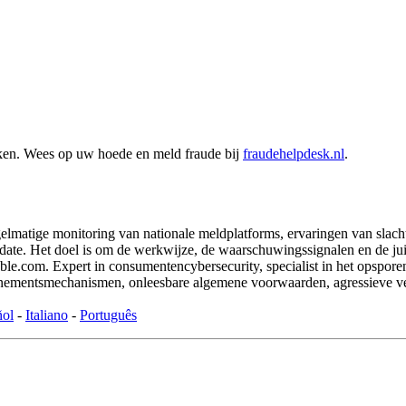
nken. Wees op uw hoede en meld fraude bij
fraudehelpdesk.nl
.
matige monitoring van nationale meldplatforms, ervaringen van slacht
ate. Het doel is om de werkwijze, de waarschuwingssignalen en de juiste 
com. Expert in consumentencybersecurity, specialist in het opsporen va
onnementsmechanismen, onleesbare algemene voorwaarden, agressieve v
ñol
-
Italiano
-
Português