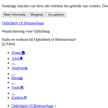
Sommige functies van deze site vereisen het gebruik van cookies. Doo
Meer informatie
Weigeren
Accepteren
Oplichterij Of Betrouwbaar
Waarschuwing voor Oplichting
Hallo en welkom bij Oplichterij of Betrouwbaar!
Home
🏠︎
Alert
🔔︎
Analyse
📊︎
Blog
📖︎
Tools
🛠︎
Zoeken
🔎︎
Oplichterij Of Betrouwbaar
»