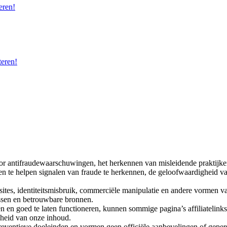
eren!
eren!
oor antifraudewaarschuwingen, het herkennen van misleidende praktijken
n te helpen signalen van fraude te herkennen, de geloofwaardigheid van
bsites, identiteitsmisbruik, commerciële manipulatie en andere vormen v
issen en betrouwbare bronnen.
n en goed te laten functioneren, kunnen sommige pagina’s affiliatelink
kheid van onze inhoud.
ventieve doeleinden en vormen geen officiële aanbevelingen of geperson