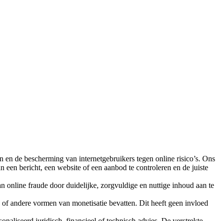
 en de bescherming van internetgebruikers tegen online risico’s. Ons
 een bericht, een website of een aanbod te controleren en de juiste
an online fraude door duidelijke, zorgvuldige en nuttige inhoud aan te
s of andere vormen van monetisatie bevatten. Dit heeft geen invloed
aliseerd juridisch, financieel of technisch advies. De verstrekte