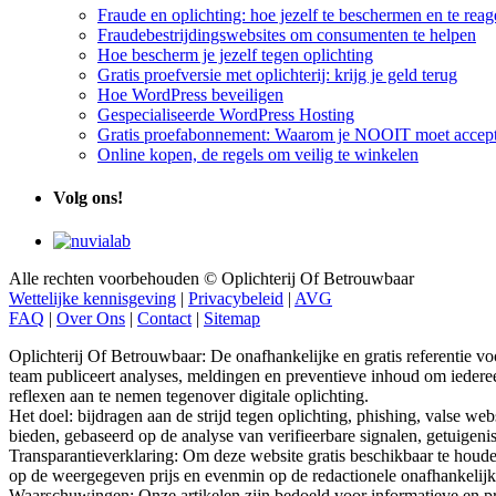
Fraude en oplichting: hoe jezelf te beschermen en te reag
Fraudebestrijdingswebsites om consumenten te helpen
Hoe bescherm je jezelf tegen oplichting
Gratis proefversie met oplichterij: krijg je geld terug
Hoe WordPress beveiligen
Gespecialiseerde WordPress Hosting
Gratis proefabonnement: Waarom je NOOIT moet accept
Online kopen, de regels om veilig te winkelen
Volg ons!
Alle rechten voorbehouden © Oplichterij Of Betrouwbaar
Wettelijke kennisgeving
|
Privacybeleid
|
AVG
FAQ
|
Over Ons
|
Contact
|
Sitemap
Oplichterij Of Betrouwbaar: De onafhankelijke en gratis referentie v
team publiceert analyses, meldingen en preventieve inhoud om iederee
reflexen aan te nemen tegenover digitale oplichting.
Het doel: bijdragen aan de strijd tegen oplichting, phishing, valse we
bieden, gebaseerd op de analyse van verifieerbare signalen, getuigen
Transparantieverklaring: Om deze website gratis beschikbaar te houde
op de weergegeven prijs en evenmin op de redactionele onafhankelij
Waarschuwingen: Onze artikelen zijn bedoeld voor informatieve en pre