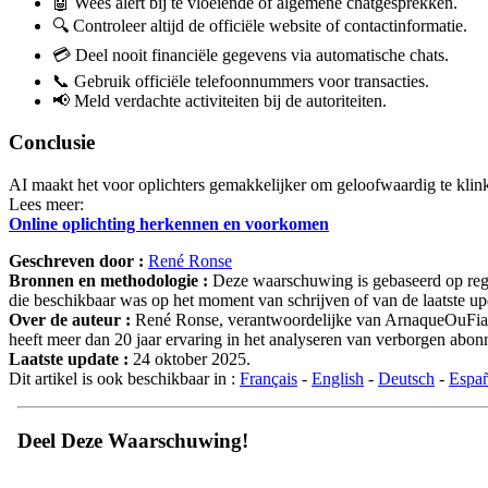
🤖 Wees alert bij te vloeiende of algemene chatgesprekken.
🔍 Controleer altijd de officiële website of contactinformatie.
💳 Deel nooit financiële gegevens via automatische chats.
📞 Gebruik officiële telefoonnummers voor transacties.
📢 Meld verdachte activiteiten bij de autoriteiten.
Conclusie
AI maakt het voor oplichters gemakkelijker om geloofwaardig te kli
Lees meer:
Online oplichting herkennen en voorkomen
Geschreven door :
René Ronse
Bronnen en methodologie :
Deze waarschuwing is gebaseerd op regel
die beschikbaar was op het moment van schrijven of van de laatste upd
Over de auteur :
René Ronse, verantwoordelijke van ArnaqueOuFiable.
heeft meer dan 20 jaar ervaring in het analyseren van verborgen ab
Laatste update :
24 oktober 2025.
Dit artikel is ook beschikbaar in :
Français
-
English
-
Deutsch
-
Espa
Deel Deze Waarschuwing!