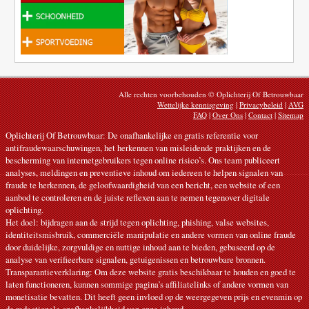
Alle rechten voorbehouden © Oplichterij Of Betrouwbaar
Wettelijke kennisgeving
|
Privacybeleid
|
AVG
FAQ
|
Over Ons
|
Contact
|
Sitemap
Oplichterij Of Betrouwbaar: De onafhankelijke en gratis referentie voor
antifraudewaarschuwingen, het herkennen van misleidende praktijken en de
bescherming van internetgebruikers tegen online risico’s. Ons team publiceert
analyses, meldingen en preventieve inhoud om iedereen te helpen signalen van
fraude te herkennen, de geloofwaardigheid van een bericht, een website of een
aanbod te controleren en de juiste reflexen aan te nemen tegenover digitale
oplichting.
Het doel: bijdragen aan de strijd tegen oplichting, phishing, valse websites,
identiteitsmisbruik, commerciële manipulatie en andere vormen van online fraude
door duidelijke, zorgvuldige en nuttige inhoud aan te bieden, gebaseerd op de
analyse van verifieerbare signalen, getuigenissen en betrouwbare bronnen.
Transparantieverklaring: Om deze website gratis beschikbaar te houden en goed te
laten functioneren, kunnen sommige pagina’s affiliatelinks of andere vormen van
monetisatie bevatten. Dit heeft geen invloed op de weergegeven prijs en evenmin op
de redactionele onafhankelijkheid van onze inhoud.