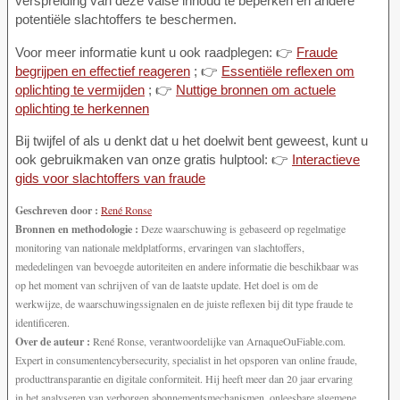
verspreiding van deze valse inhoud te beperken en andere
potentiële slachtoffers te beschermen.
Voor meer informatie kunt u ook raadplegen: 👉
Fraude
begrijpen en effectief reageren
; 👉
Essentiële reflexen om
oplichting te vermijden
; 👉
Nuttige bronnen om actuele
oplichting te herkennen
Bij twijfel of als u denkt dat u het doelwit bent geweest, kunt u
ook gebruikmaken van onze gratis hulptool: 👉
Interactieve
gids voor slachtoffers van fraude
Geschreven door :
René Ronse
Bronnen en methodologie :
Deze waarschuwing is gebaseerd op regelmatige
monitoring van nationale meldplatforms, ervaringen van slachtoffers,
mededelingen van bevoegde autoriteiten en andere informatie die beschikbaar was
op het moment van schrijven of van de laatste update. Het doel is om de
werkwijze, de waarschuwingssignalen en de juiste reflexen bij dit type fraude te
identificeren.
Over de auteur :
René Ronse, verantwoordelijke van ArnaqueOuFiable.com.
Expert in consumentencybersecurity, specialist in het opsporen van online fraude,
producttransparantie en digitale conformiteit. Hij heeft meer dan 20 jaar ervaring
in het analyseren van verborgen abonnementsmechanismen, onleesbare algemene