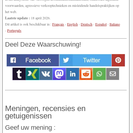
voorwaarden, agressieve verkooptechnieken en misleidende handelspraktijken op
het web.
Laatste update :
18 april 2026.
Dit artikel is ook beschikbaar in :
Français
-
English
-
Deutsch
-
Español
-
Italiano
-
Português
Deel Deze Waarschuwing!
Meningen, recensies en
getuigenissen
Geef uw mening :