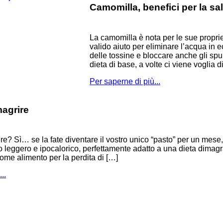
Camomilla, benefici per la sa
La camomilla è nota per le sue proprie
valido aiuto per eliminare l’acqua in 
delle tossine e bloccare anche gli spu
dieta di base, a volte ci viene voglia 
Per saperne di più...
magrire
ire? Sì… se la fate diventare il vostro unico “pasto” per un mese,
 leggero e ipocalorico, perfettamente adatto a una dieta dimagra
come alimento per la perdita di […]
..