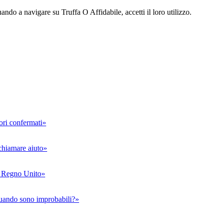
ndo a navigare su Truffa O Affidabile, accetti il loro utilizzo.
tori confermati»
chiamare aiuto»
 e Regno Unito»
quando sono improbabili?»