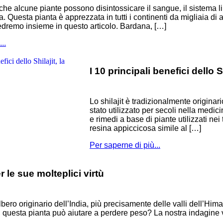
che alcune piante possono disintossicare il sangue, il sistema lin
Questa pianta è apprezzata in tutti i continenti da migliaia di an
 vedremo insieme in questo articolo. Bardana, […]
..
I 10 principali benefici dello 
Lo shilajit è tradizionalmente originario
stato utilizzato per secoli nella medi
e rimedi a base di piante utilizzati nei 
resina appiccicosa simile al […]
Per saperne di più...
 le sue molteplici virtù
bero originario dell’India, più precisamente delle valli dell’Hi
ci, questa pianta può aiutare a perdere peso? La nostra indagine vi