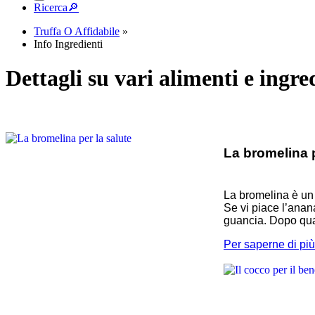
Ricerca
🔎︎
Truffa O Affidabile
»
Info Ingredienti
Dettagli su vari alimenti e ingre
La bromelina p
La bromelina è un 
Se vi piace l’anan
guancia. Dopo qua
Per saperne di più.