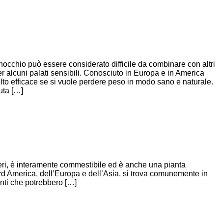
finocchio può essere considerato difficile da combinare con altri
er alcuni palati sensibili. Conosciuto in Europa e in America
lto efficace se si vuole perdere peso in modo sano e naturale.
uta […]
eri, è interamente commestibile ed è anche una pianta
ord America, dell’Europa e dell’Asia, si trova comunemente in
anti che potrebbero […]