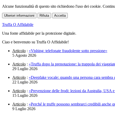
Alcune funzionalità di questo sito richiedono l'uso dei cookie. Continua
Ulteriori informazioni
Rifiuta
Accetta
Truffa O Affidabile
Una fonte affidabile per la protezione digitale.
Ciao e benvenuto su Truffa O Affidabile!
Articolo
:
«Vishing: telefonate fraudolente sotto pressione»
5 Agosto 2026
Articolo
:
«Truffa dopo la prenotazione: la trappola dei viaggia
29 Luglio 2026
Articolo
:
«Deepfake vocale: quando una persona cara sembra 
22 Luglio 2026
Articolo
:
«Prevenzione delle frodi: lezioni da Australia, USA
15 Luglio 2026
Articolo
:
«Perché le truffe possono sembrarci credibili anche 
9 Luglio 2026