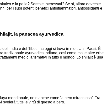
fatico e la pelle? Sareste interessati? Se sì, allora dovreste
ni per i suoi potenti benefici antinfiammatori, antiossidanti e
Shilajit, la panacea ayurvedica
 dell’India e del Tibet, ma oggi si trova in molti altri Paesi. È
cina tradizionale ayurvedica indiana, così come molte altre erbe
trattamenti medici alternativi in tutto il mondo. Lo shilajit è una
malaya meridionale, noto anche come “albero miracoloso”. Tra
 svelerà tutte le virtù di questo albero.