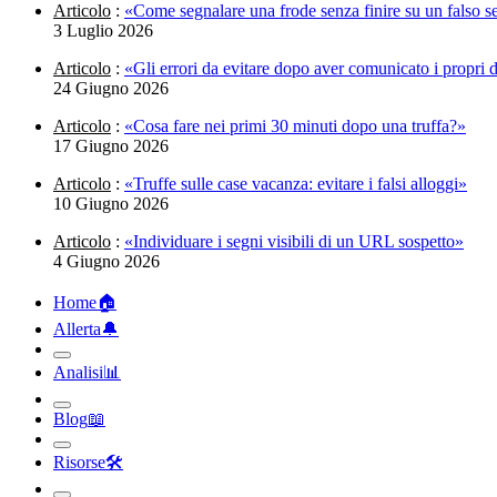
Articolo
:
«Come segnalare una frode senza finire su un falso se
3 Luglio 2026
Articolo
:
«Gli errori da evitare dopo aver comunicato i propri d
24 Giugno 2026
Articolo
:
«Cosa fare nei primi 30 minuti dopo una truffa?»
17 Giugno 2026
Articolo
:
«Truffe sulle case vacanza: evitare i falsi alloggi»
10 Giugno 2026
Articolo
:
«Individuare i segni visibili di un URL sospetto»
4 Giugno 2026
Home
🏠︎
Allerta
🔔︎
Analisi
📊︎
Blog
📖︎
Risorse
🛠︎