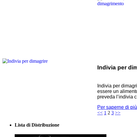
Indivia per di
Indivia per dimagr
essere un alimento
preveda l’indivia 
Per saperne di più.
<<
1
2
3
>>
Lista di Distribuzione