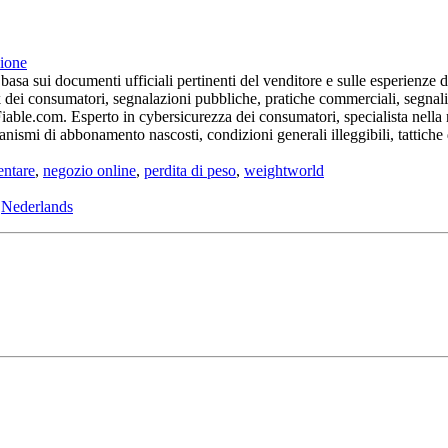
sione
sa sui documenti ufficiali pertinenti del venditore e sulle esperienze dei
k dei consumatori, segnalazioni pubbliche, pratiche commerciali, segnali 
e.com. Esperto in cybersicurezza dei consumatori, specialista nella rile
canismi di abbonamento nascosti, condizioni generali illeggibili, tattich
entare
,
negozio online
,
perdita di peso
,
weightworld
-
Nederlands