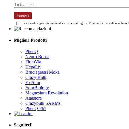
Iscriviti
Iscrivendosi gratuitamente alla nostra mailing list, l'utente dichiara di aver letto 
Migliori Prodotti
PhenQ
Neuro Boost
FloraVia
HepaLiv
Bruciagrassi Moka
Crazy Bulk
ExiSlim
YourBiology
Magnesium Revolution
Anastore
Crazybulk SARMs
PhenQ PM
Seguiteci!