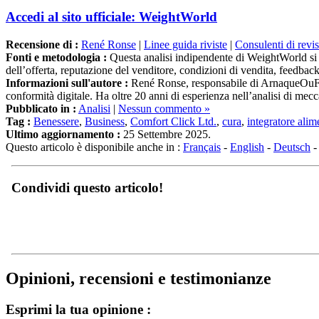
Accedi al sito ufficiale: WeightWorld
Recensione di :
René Ronse
|
Linee guida riviste
|
Consulenti di revi
Fonti e metodologia :
Questa analisi indipendente di WeightWorld si ba
dell’offerta, reputazione del venditore, condizioni di vendita, feedbac
Informazioni sull'autore :
René Ronse, responsabile di ArnaqueOuFiabl
conformità digitale. Ha oltre 20 anni di esperienza nell’analisi di mec
Pubblicato in :
Analisi
|
Nessun commento »
Tag :
Benessere
,
Business
,
Comfort Click Ltd.
,
cura
,
integratore alim
Ultimo aggiornamento :
25 Settembre 2025.
Questo articolo è disponibile anche in :
Français
-
English
-
Deutsch
Condividi questo articolo!
Opinioni, recensioni e testimonianze
Esprimi la tua opinione :