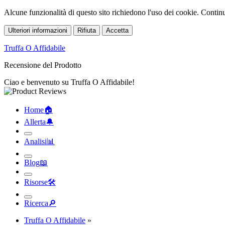
Alcune funzionalità di questo sito richiedono l'uso dei cookie. Continua
Ulteriori informazioni
Rifiuta
Accetta
Truffa O Affidabile
Recensione del Prodotto
Ciao e benvenuto su Truffa O Affidabile!
Home
🏠︎
Allerta
🔔︎
Analisi
📊︎
Blog
📖︎
Risorse
🛠︎
Ricerca
🔎︎
Truffa O Affidabile
»