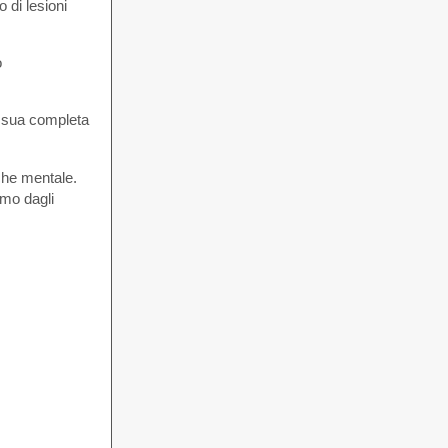
o di lesioni
o
a sua completa
 che mentale.
smo dagli