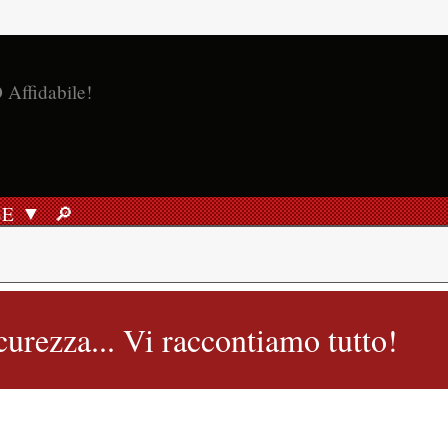
SE
🔎︎
RICERCA
icurezza... Vi raccontiamo tutto!