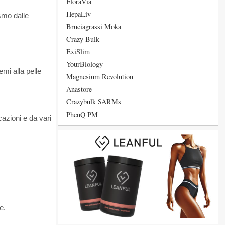
FloraVia
HepaLiv
smo dalle
Bruciagrassi Moka
Crazy Bulk
ExiSlim
YourBiology
emi alla pelle
Magnesium Revolution
Anastore
Crazybulk SARMs
PhenQ PM
cazioni e da vari
e.