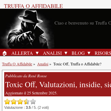
TRUFFA O AFFIDABILE
🏠︎
ALLERTA
ANALISI
BLOG
RISOR
HOME
Truffa O Affidabile
»
Analisi
»
Toxic Off, Truffa o Affidabile?
Pubblicato da René Ronse
Toxic Off, Valutazioni, insidie, s
Aggiornato il 25 Settembre 2025.
Valutazione :
3.5
/ 5. (2 voti)