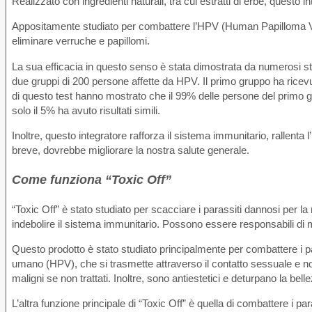
Realizzato con ingredienti naturali, tra cui estratti di erbe, questo in
Appositamente studiato per combattere l’HPV (Human Papilloma Vir
eliminare verruche e papillomi.
La sua efficacia in questo senso è stata dimostrata da numerosi studi
due gruppi di 200 persone affette da HPV. Il primo gruppo ha ricevuto
di questo test hanno mostrato che il 99% delle persone del primo g
solo il 5% ha avuto risultati simili.
Inoltre, questo integratore rafforza il sistema immunitario, rallenta
breve, dovrebbe migliorare la nostra salute generale.
Come funziona “Toxic Off”
“Toxic Off” è stato studiato per scacciare i parassiti dannosi per 
indebolire il sistema immunitario. Possono essere responsabili di mol
Questo prodotto è stato studiato principalmente per combattere i pa
umano (HPV), che si trasmette attraverso il contatto sessuale e no
maligni se non trattati. Inoltre, sono antiestetici e deturpano la bell
L’altra funzione principale di “Toxic Off” è quella di combattere i 