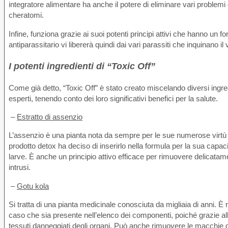
integratore alimentare ha anche il potere di eliminare vari problemi 
cheratomi.
Infine, funziona grazie ai suoi potenti principi attivi che hanno un f
antiparassitario vi libererà quindi dai vari parassiti che inquinano i
I potenti ingredienti di “Toxic Off”
Come già detto, “Toxic Off” è stato creato miscelando diversi ingredi
esperti, tenendo conto dei loro significativi benefici per la salute.
–
Estratto di assenzio
L’assenzio è una pianta nota da sempre per le sue numerose virtù m
prodotto detox ha deciso di inserirlo nella formula per la sua capacit
larve. È anche un principio attivo efficace per rimuovere delicatamen
intrusi.
–
Gotu kola
Si tratta di una pianta medicinale conosciuta da migliaia di anni. È r
caso che sia presente nell’elenco dei componenti, poiché grazie all
tessuti danneggiati degli organi. Può anche rimuovere le macchie di