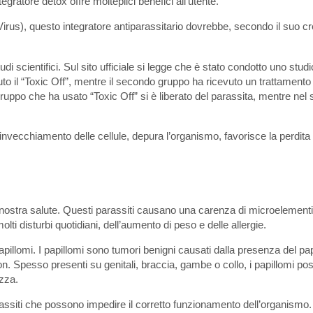
tegratore detox offre molteplici benefici all’utente.
us), questo integratore antiparassitario dovrebbe, secondo il suo cr
 scientifici. Sul sito ufficiale si legge che è stato condotto uno studi
 il “Toxic Off”, mentre il secondo gruppo ha ricevuto un trattamento si
ruppo che ha usato “Toxic Off” si è liberato del parassita, mentre ne
 l’invecchiamento delle cellule, depura l’organismo, favorisce la perdit
la nostra salute. Questi parassiti causano una carenza di microelement
ti disturbi quotidiani, dell’aumento di peso e delle allergie.
pillomi. I papillomi sono tumori benigni causati dalla presenza del pa
n. Spesso presenti su genitali, braccia, gambe o collo, i papillomi p
ezza.
parassiti che possono impedire il corretto funzionamento dell’organismo