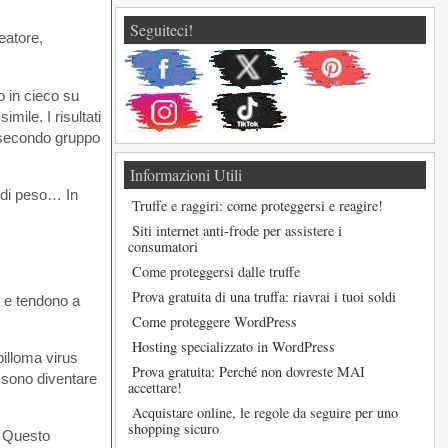
Seguiteci!
eatore,
o in cieco su
mile. I risultati
l secondo gruppo
Informazioni Utili
a di peso… In
Truffe e raggiri: come proteggersi e reagire!
Siti internet anti-frode per assistere i
consumatori
Come proteggersi dalle truffe
Prova gratuita di una truffa: riavrai i tuoi soldi
i e tendono a
Come proteggere WordPress
Hosting specializzato in WordPress
pilloma virus
Prova gratuita: Perché non dovreste MAI
ossono diventare
accettare!
Acquistare online, le regole da seguire per uno
shopping sicuro
. Questo