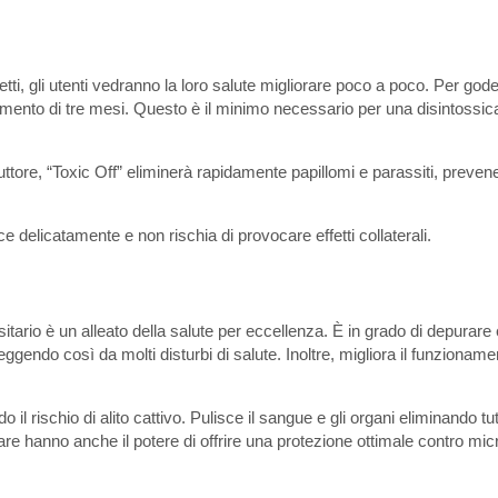
tti, gli utenti vedranno la loro salute migliorare poco a poco. Per god
tamento di tre mesi. Questo è il minimo necessario per una disintossi
uttore, “Toxic Off” eliminerà rapidamente papillomi e parassiti, preven
ce delicatamente e non rischia di provocare effetti collaterali.
sitario è un alleato della salute per eccellenza. È in grado di depurare 
gendo così da molti disturbi di salute. Inoltre, migliora il funzioname
il rischio di alito cattivo. Pulisce il sangue e gli organi eliminando tut
tare hanno anche il potere di offrire una protezione ottimale contro mic