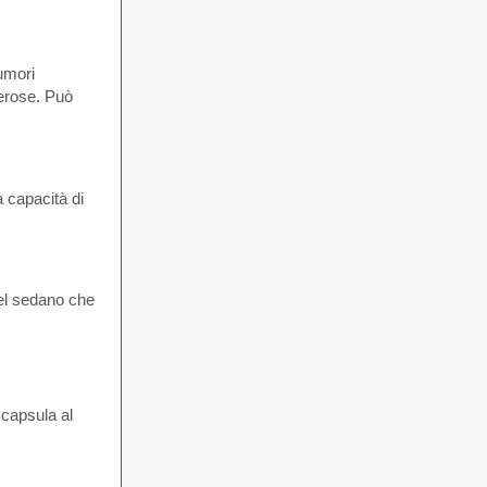
tumori
cerose. Può
 capacità di
 nel sedano che
 capsula al