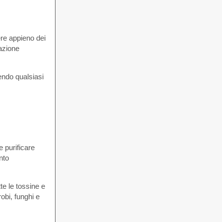
ere appieno dei
cazione
endo qualsiasi
e purificare
nto
te le tossine e
robi, funghi e