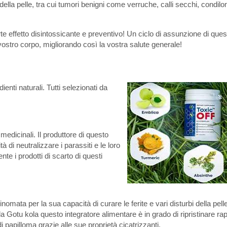
della pelle, tra cui tumori benigni come verruche, calli secchi, condilo
orte effetto disintossicante e preventivo! Un ciclo di assunzione di ques
l vostro corpo, migliorando così la vostra salute generale!
enti naturali. Tutti selezionati da
edicinali. Il produttore di questo
à di neutralizzare i parassiti e le loro
te i prodotti di scarto di questi
inomata per la sua capacità di curare le ferite e vari disturbi della pel
a Gotu kola questo integratore alimentare è in grado di ripristinare ra
 papilloma grazie alle sue proprietà cicatrizzanti.