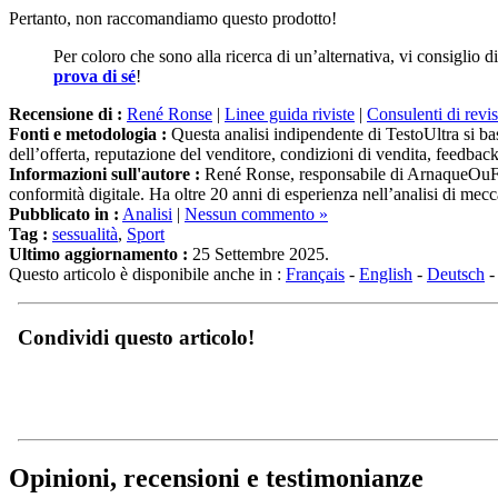
Pertanto, non raccomandiamo questo prodotto!
Per coloro che sono alla ricerca di un’alternativa, vi consiglio 
prova di sé
!
Recensione di :
René Ronse
|
Linee guida riviste
|
Consulenti di revi
Fonti e metodologia :
Questa analisi indipendente di TestoUltra si basa
dell’offerta, reputazione del venditore, condizioni di vendita, feedbac
Informazioni sull'autore :
René Ronse, responsabile di ArnaqueOuFiabl
conformità digitale. Ha oltre 20 anni di esperienza nell’analisi di mec
Pubblicato in :
Analisi
|
Nessun commento »
Tag :
sessualità
,
Sport
Ultimo aggiornamento :
25 Settembre 2025.
Questo articolo è disponibile anche in :
Français
-
English
-
Deutsch
Condividi questo articolo!
Opinioni, recensioni e testimonianze