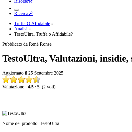
Risorse
🛠︎
Ricerca
🔎︎
Truffa O Affidabile
»
Analisi
»
TestoUltra, Truffa o Affidabile?
Pubblicato da René Ronse
TestoUltra, Valutazioni, insidie,
Aggiornato il 25 Settembre 2025.
Valutazione :
4.5
/ 5. (2 voti)
Nome del prodotto
: TestoUltra