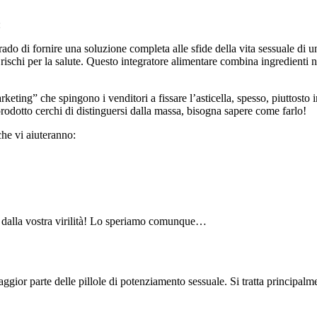
:
grado di fornire una soluzione completa alle sfide della vita sessuale di
ischi per la salute. Questo integratore alimentare combina ingredienti na
eting” che spingono i venditori a fissare l’asticella, spesso, piuttosto 
prodotto cerchi di distinguersi dalla massa, bisogna sapere come farlo!
che vi aiuteranno:
e dalla vostra virilità! Lo speriamo comunque…
or parte delle pillole di potenziamento sessuale. Si tratta principalmente 