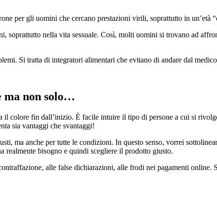
one per gli uomini che cercano prestazioni virili, soprattutto in un’età “
, soprattutto nella vita sessuale. Così, molti uomini si trovano ad affron
blemi. Si tratta di integratori alimentari che evitano di andare dal medi
ne ma non solo…
il colore fin dall’inizio. È facile intuire il tipo di persone a cui si rivo
enta sia vantaggi che svantaggi!
 gusti, ma anche per tutte le condizioni. In questo senso, vorrei sottoli
a realmente bisogno e quindi scegliere il prodotto giusto.
 contraffazione, alle false dichiarazioni, alle frodi nei pagamenti online. 