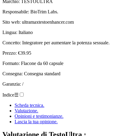
Marchio: TESTOULTRA
Responsabile: BioTrim Labs.
Sito web: ultramaxtestoenhancer.com
Lingua: Italiano
Concetto: Integratore per aumentare la potenza sessuale.
Prezzo: €39.95
Formato: Flacone da 60 capsule
Consegna: Consegna standard
Garanzia: /
Indice
☰
Scheda tecnica.
Valutazione.
Opinioni e testimonianze.
Lascia la tua opinione.
Valutazione
di TestoUltra :