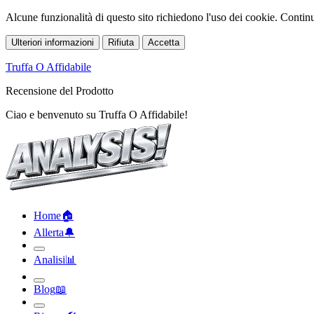
Alcune funzionalità di questo sito richiedono l'uso dei cookie. Continua
Ulteriori informazioni
Rifiuta
Accetta
Truffa O Affidabile
Recensione del Prodotto
Ciao e benvenuto su Truffa O Affidabile!
Home
🏠︎
Allerta
🔔︎
Analisi
📊︎
Blog
📖︎