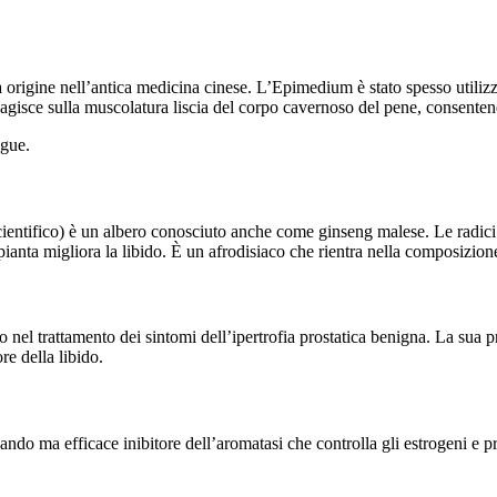
igine nell’antica medicina cinese. L’Epimedium è stato spesso utilizzato
 agisce sulla muscolatura liscia del corpo cavernoso del pene, consentend
ngue.
entifico) è un albero conosciuto anche come ginseng malese. Le radici de
ianta migliora la libido. È un afrodisiaco che rientra nella composizione 
 nel trattamento dei sintomi dell’ipertrofia prostatica benigna. La sua pr
re della libido.
ando ma efficace inibitore dell’aromatasi che controlla gli estrogeni e pr