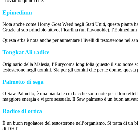
Troviamo quindi che:
Epimedium
Nota anche come Horny Goat Weed negli Stati Uniti, questa pianta ha or
Grazie al suo principio attivo, l’icariina (un flavonoide), l’Epimedium
Questa erba è nota anche per aumentare i livelli di testosterone nel sa
Tongkat Ali radice
Originario della Malesia, l’Eurycoma longifolia (questo il suo nome sci
testosterone negli uomini. Sia per gli uomini che per le donne, questa p
Palmetto di sega
O Saw Palmetto, è una pianta le cui bacche sono note per il loro effetto
maggiore energia e vigore sessuale. Il Saw palmetto è un buon attivato
Radice di ortica
È un buon regolatore del testosterone nell’organismo. Si tratta di un bl
di DHT.