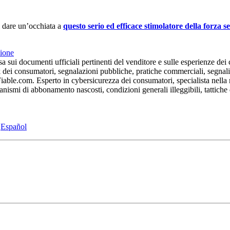
di dare un’occhiata a
questo serio ed efficace stimolatore della forza s
sione
 sui documenti ufficiali pertinenti del venditore e sulle esperienze dei c
k dei consumatori, segnalazioni pubbliche, pratiche commerciali, segnali 
e.com. Esperto in cybersicurezza dei consumatori, specialista nella rile
canismi di abbonamento nascosti, condizioni generali illeggibili, tattich
-
Español