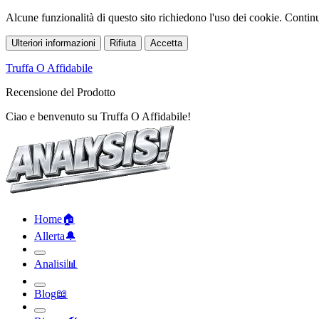
Alcune funzionalità di questo sito richiedono l'uso dei cookie. Continua
Ulteriori informazioni
Rifiuta
Accetta
Truffa O Affidabile
Recensione del Prodotto
Ciao e benvenuto su Truffa O Affidabile!
Home
🏠︎
Allerta
🔔︎
Analisi
📊︎
Blog
📖︎