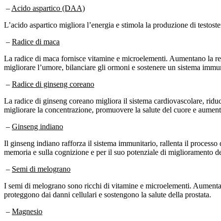
–
Acido aspartico (DAA)
L’acido aspartico migliora l’energia e stimola la produzione di testos
–
Radice di maca
La radice di maca fornisce vitamine e microelementi. Aumentano la resi
migliorare l’umore, bilanciare gli ormoni e sostenere un sistema immun
–
Radice di ginseng coreano
La radice di ginseng coreano migliora il sistema cardiovascolare, riduce g
migliorare la concentrazione, promuovere la salute del cuore e aumentar
–
Ginseng indiano
Il ginseng indiano rafforza il sistema immunitario, rallenta il processo 
memoria e sulla cognizione e per il suo potenziale di miglioramento de
–
Semi di melograno
I semi di melograno sono ricchi di vitamine e microelementi. Aumentan
proteggono dai danni cellulari e sostengono la salute della prostata.
–
Magnesio