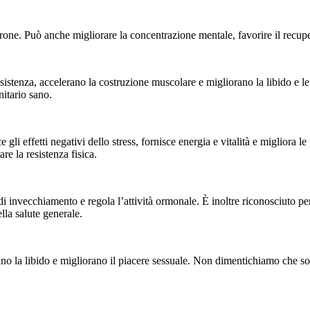
terone. Può anche migliorare la concentrazione mentale, favorire il recu
stenza, accelerano la costruzione muscolare e migliorano la libido e le
itario sano.
li effetti negativi dello stress, fornisce energia e vitalità e migliora le
e la resistenza fisica.
di invecchiamento e regola l’attività ormonale. È inoltre riconosciuto per 
lla salute generale.
o la libido e migliorano il piacere sessuale. Non dimentichiamo che son