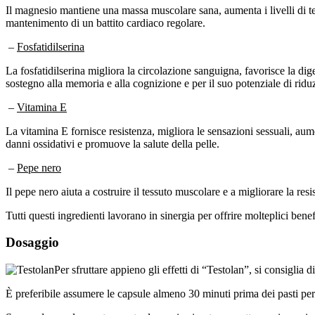
Il magnesio mantiene una massa muscolare sana, aumenta i livelli di test
mantenimento di un battito cardiaco regolare.
–
Fosfatidilserina
La fosfatidilserina migliora la circolazione sanguigna, favorisce la diges
sostegno alla memoria e alla cognizione e per il suo potenziale di riduz
–
Vitamina E
La vitamina E fornisce resistenza, migliora le sensazioni sessuali, aum
danni ossidativi e promuove la salute della pelle.
–
Pepe nero
Il pepe nero aiuta a costruire il tessuto muscolare e a migliorare la res
Tutti questi ingredienti lavorano in sinergia per offrire molteplici bene
Dosaggio
Per sfruttare appieno gli effetti di “Testolan”, si consiglia 
È preferibile assumere le capsule almeno 30 minuti prima dei pasti per 