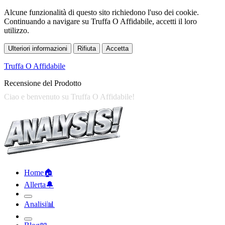
Alcune funzionalità di questo sito richiedono l'uso dei cookie.
Continuando a navigare su Truffa O Affidabile, accetti il loro
utilizzo.
Ulteriori informazioni
Rifiuta
Accetta
Truffa O Affidabile
Recensione del Prodotto
Home
🏠︎
Allerta
🔔︎
Analisi
📊︎
Blog
📖︎