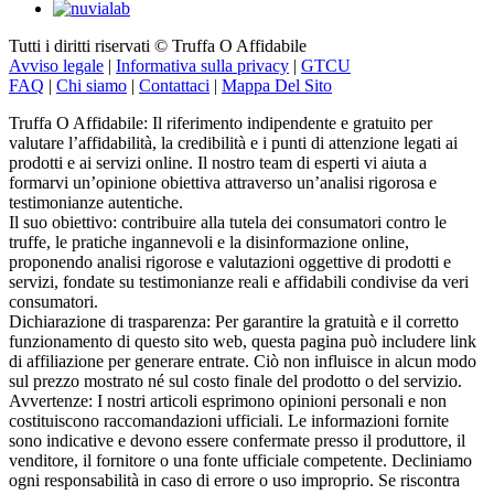
Tutti i diritti riservati © Truffa O Affidabile
Avviso legale
|
Informativa sulla privacy
|
GTCU
FAQ
|
Chi siamo
|
Contattaci
|
Mappa Del Sito
Truffa O Affidabile: Il riferimento indipendente e gratuito per
valutare l’affidabilità, la credibilità e i punti di attenzione legati ai
prodotti e ai servizi online. Il nostro team di esperti vi aiuta a
formarvi un’opinione obiettiva attraverso un’analisi rigorosa e
testimonianze autentiche.
Il suo obiettivo: contribuire alla tutela dei consumatori contro le
truffe, le pratiche ingannevoli e la disinformazione online,
proponendo analisi rigorose e valutazioni oggettive di prodotti e
servizi, fondate su testimonianze reali e affidabili condivise da veri
consumatori.
Dichiarazione di trasparenza: Per garantire la gratuità e il corretto
funzionamento di questo sito web, questa pagina può includere link
di affiliazione per generare entrate. Ciò non influisce in alcun modo
sul prezzo mostrato né sul costo finale del prodotto o del servizio.
Avvertenze: I nostri articoli esprimono opinioni personali e non
costituiscono raccomandazioni ufficiali. Le informazioni fornite
sono indicative e devono essere confermate presso il produttore, il
venditore, il fornitore o una fonte ufficiale competente. Decliniamo
ogni responsabilità in caso di errore o uso improprio. Se riscontra
un’inesattezza,
ci contatti
.