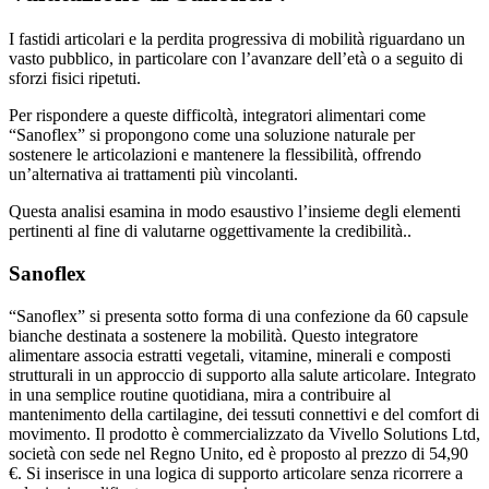
I fastidi articolari e la perdita progressiva di mobilità riguardano un
vasto pubblico, in particolare con l’avanzare dell’età o a seguito di
sforzi fisici ripetuti.
Per rispondere a queste difficoltà, integratori alimentari come
“Sanoflex” si propongono come una soluzione naturale per
sostenere le articolazioni e mantenere la flessibilità, offrendo
un’alternativa ai trattamenti più vincolanti.
Questa analisi esamina in modo esaustivo l’insieme degli elementi
pertinenti al fine di valutarne oggettivamente la credibilità..
Sanoflex
“Sanoflex” si presenta sotto forma di una confezione da 60 capsule
bianche destinata a sostenere la mobilità. Questo integratore
alimentare associa estratti vegetali, vitamine, minerali e composti
strutturali in un approccio di supporto alla salute articolare. Integrato
in una semplice routine quotidiana, mira a contribuire al
mantenimento della cartilagine, dei tessuti connettivi e del comfort di
movimento. Il prodotto è commercializzato da Vivello Solutions Ltd,
società con sede nel Regno Unito, ed è proposto al prezzo di 54,90
€. Si inserisce in una logica di supporto articolare senza ricorrere a
soluzioni qualificate come aggressive.