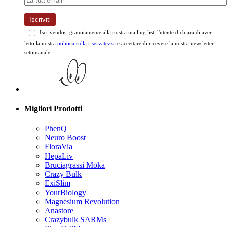
Iscriviti
Iscrivendosi gratuitamente alla nostra mailing list, l'utente dichiara di aver
letto la nostra
politica sulla riservatezza
e accettare di ricevere la nostra newsletter
settimanale.
Migliori Prodotti
PhenQ
Neuro Boost
FloraVia
HepaLiv
Bruciagrassi Moka
Crazy Bulk
ExiSlim
YourBiology
Magnesium Revolution
Anastore
Crazybulk SARMs
PhenQ PM