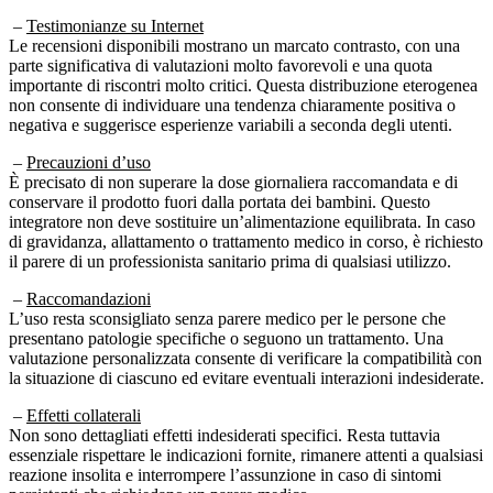
–
Testimonianze su Internet
Le recensioni disponibili mostrano un marcato contrasto, con una
parte significativa di valutazioni molto favorevoli e una quota
importante di riscontri molto critici. Questa distribuzione eterogenea
non consente di individuare una tendenza chiaramente positiva o
negativa e suggerisce esperienze variabili a seconda degli utenti.
–
Precauzioni d’uso
È precisato di non superare la dose giornaliera raccomandata e di
conservare il prodotto fuori dalla portata dei bambini. Questo
integratore non deve sostituire un’alimentazione equilibrata. In caso
di gravidanza, allattamento o trattamento medico in corso, è richiesto
il parere di un professionista sanitario prima di qualsiasi utilizzo.
–
Raccomandazioni
L’uso resta sconsigliato senza parere medico per le persone che
presentano patologie specifiche o seguono un trattamento. Una
valutazione personalizzata consente di verificare la compatibilità con
la situazione di ciascuno ed evitare eventuali interazioni indesiderate.
–
Effetti collaterali
Non sono dettagliati effetti indesiderati specifici. Resta tuttavia
essenziale rispettare le indicazioni fornite, rimanere attenti a qualsiasi
reazione insolita e interrompere l’assunzione in caso di sintomi
persistenti che richiedano un parere medico.