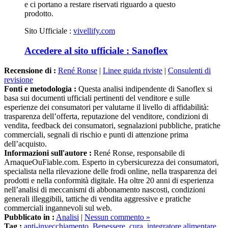
prodotto.
Sito Ufficiale :
vivellify.com
Accedere al sito ufficiale : Sanoflex
Recensione di :
René Ronse
|
Linee guida riviste
|
Consulenti di
revisione
Fonti e metodologia :
Questa analisi indipendente di Sanoflex si
basa sui documenti ufficiali pertinenti del venditore e sulle
esperienze dei consumatori per valutarne il livello di affidabilità:
trasparenza dell’offerta, reputazione del venditore, condizioni di
vendita, feedback dei consumatori, segnalazioni pubbliche, pratiche
commerciali, segnali di rischio e punti di attenzione prima
dell’acquisto.
Informazioni sull'autore :
René Ronse, responsabile di
ArnaqueOuFiable.com. Esperto in cybersicurezza dei consumatori,
specialista nella rilevazione delle frodi online, nella trasparenza dei
prodotti e nella conformità digitale. Ha oltre 20 anni di esperienza
nell’analisi di meccanismi di abbonamento nascosti, condizioni
generali illeggibili, tattiche di vendita aggressive e pratiche
commerciali ingannevoli sul web.
Pubblicato in :
Analisi
|
Nessun commento »
Tag :
anti-invecchiamento
,
Benessere
,
cura
,
integratore alimentare
,
Salute
,
Sport