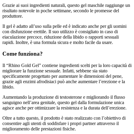
risultato notevole in poche settimane, secondo le promesse del
produttore.
Il gel è adatto all’uso sulla pelle ed è indicato anche per gli uomini
con disfunzione erettile. Il suo utilizzo è consigliato in caso di
eiaculazione precoce, riduzione della libido o rapporti sessuali
rapidi. Inoltre, è una formula sicura e molto facile da usare.
Come funziona?
Il “Rhino Gold Gel” contiene ingredienti scelti per la loro capacità di
migliorare la funzione sessuale. Infatti, sebbene sia stato
specificamente progettato per aumentare le dimensioni del pene,
grazie agli enzimi afrodisiaci può anche aumentare l’erezione e la
libido.
Aumentando la produzione di testosterone e migliorando il flusso
sanguigno nell’area genitale, questo gel dalla formulazione unica
agisce anche per ottimizzare la resistenza e la durata dell’erezione.
Oltre a tutto questo, il prodotto è stato realizzato con l’obiettivo di
consentire agli utenti di soddisfare i propri partner attraverso il
miglioramento delle prestazioni fisiche.