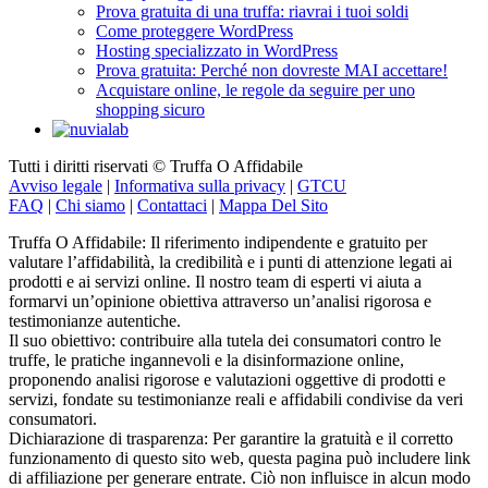
Come proteggere WordPress
Hosting specializzato in WordPress
Prova gratuita: Perché non dovreste MAI accettare!
Acquistare online, le regole da seguire per uno
shopping sicuro
Tutti i diritti riservati © Truffa O Affidabile
Avviso legale
|
Informativa sulla privacy
|
GTCU
FAQ
|
Chi siamo
|
Contattaci
|
Mappa Del Sito
Truffa O Affidabile: Il riferimento indipendente e gratuito per
valutare l’affidabilità, la credibilità e i punti di attenzione legati ai
prodotti e ai servizi online. Il nostro team di esperti vi aiuta a
formarvi un’opinione obiettiva attraverso un’analisi rigorosa e
testimonianze autentiche.
Il suo obiettivo: contribuire alla tutela dei consumatori contro le
truffe, le pratiche ingannevoli e la disinformazione online,
proponendo analisi rigorose e valutazioni oggettive di prodotti e
servizi, fondate su testimonianze reali e affidabili condivise da veri
consumatori.
Dichiarazione di trasparenza: Per garantire la gratuità e il corretto
funzionamento di questo sito web, questa pagina può includere link
di affiliazione per generare entrate. Ciò non influisce in alcun modo
sul prezzo mostrato né sul costo finale del prodotto o del servizio.