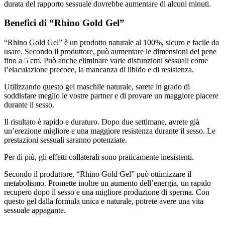
Benefici di “Rhino Gold Gel”
“Rhino Gold Gel” è un prodotto naturale al 100%, sicuro e facile da
usare. Secondo il produttore, può aumentare le dimensioni del pene
fino a 5 cm. Può anche eliminare varie disfunzioni sessuali come
l’eiaculazione precoce, la mancanza di libido e di resistenza.
Utilizzando questo gel maschile naturale, sarete in grado di
soddisfare meglio le vostre partner e di provare un maggiore piacere
durante il sesso.
Il risultato è rapido e duraturo. Dopo due settimane, avrete già
un’erezione migliore e una maggiore resistenza durante il sesso. Le
prestazioni sessuali saranno potenziate.
Per di più, gli effetti collaterali sono praticamente inesistenti.
Secondo il produttore, “Rhino Gold Gel” può ottimizzare il
metabolismo. Promette inoltre un aumento dell’energia, un rapido
recupero dopo il sesso e una migliore produzione di sperma. Con
questo gel dalla formula unica e naturale, potrete avere una vita
sessuale appagante.
Domande/risposte: