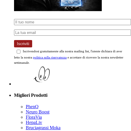
Iscriviti
Iscrivendosi gratuitamente alla nostra mailing list, l'utente dichiara di aver
letto la nostra
politica sulla riservatezza
e accettare di ricevere la nostra newsletter
settimanale.
Migliori Prodotti
PhenQ
Neuro Boost
FloraVia
HepaLiv
Bruciagrassi Moka
Crazy Bulk