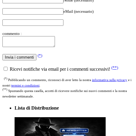
eMail (necessario)
commento :
(*)
(**)
Ricevi notifiche via email per i commenti successivi!
(*)
Pubblicando un commento, riconosci di aver letto la nostra
informativa sulla privacy
e i
nostri
termini e condizioni
.
(**)
Spuntando questa casella, accetti di ricevere notifiche sui nuovi commenti e la nostra
newsletter settimanale.
Lista di Distribuzione