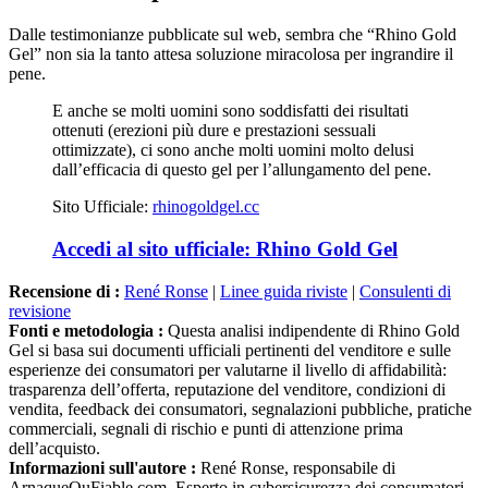
Dalle testimonianze pubblicate sul web, sembra che “Rhino Gold
Gel” non sia la tanto attesa soluzione miracolosa per ingrandire il
pene.
E anche se molti uomini sono soddisfatti dei risultati
ottenuti (erezioni più dure e prestazioni sessuali
ottimizzate), ci sono anche molti uomini molto delusi
dall’efficacia di questo gel per l’allungamento del pene.
Sito Ufficiale:
rhinogoldgel.cc
Accedi al sito ufficiale: Rhino Gold Gel
Recensione di :
René Ronse
|
Linee guida riviste
|
Consulenti di
revisione
Fonti e metodologia :
Questa analisi indipendente di Rhino Gold
Gel si basa sui documenti ufficiali pertinenti del venditore e sulle
esperienze dei consumatori per valutarne il livello di affidabilità:
trasparenza dell’offerta, reputazione del venditore, condizioni di
vendita, feedback dei consumatori, segnalazioni pubbliche, pratiche
commerciali, segnali di rischio e punti di attenzione prima
dell’acquisto.
Informazioni sull'autore :
René Ronse, responsabile di
ArnaqueOuFiable.com. Esperto in cybersicurezza dei consumatori,
specialista nella rilevazione delle frodi online, nella trasparenza dei