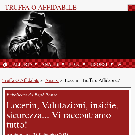
TRUFFA O AFFIDABILE
Recensione del Prodotto
🏠︎
ALLERTA
ANALISI
BLOG
RISORSE
🔎︎
HOME
RICERC
Truffa O Affidabile
»
Analisi
»
Locerin, Truffa o Affidabile?
Pubblicato da René Ronse
Locerin, Valutazioni, insidie,
sicurezza... Vi raccontiamo
tutto!
Aggiornato il 25 Settembre 2025.