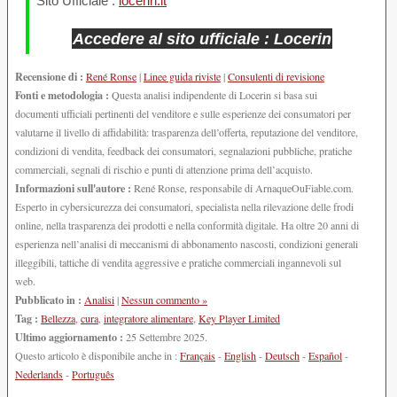
Sito Ufficiale :
locerin.it
Accedere al sito ufficiale : Locerin
Recensione di :
René Ronse
|
Linee guida riviste
|
Consulenti di revisione
Fonti e metodologia :
Questa analisi indipendente di Locerin si basa sui
documenti ufficiali pertinenti del venditore e sulle esperienze dei consumatori per
valutarne il livello di affidabilità: trasparenza dell’offerta, reputazione del venditore,
condizioni di vendita, feedback dei consumatori, segnalazioni pubbliche, pratiche
commerciali, segnali di rischio e punti di attenzione prima dell’acquisto.
Informazioni sull'autore :
René Ronse, responsabile di ArnaqueOuFiable.com.
Esperto in cybersicurezza dei consumatori, specialista nella rilevazione delle frodi
online, nella trasparenza dei prodotti e nella conformità digitale. Ha oltre 20 anni di
esperienza nell’analisi di meccanismi di abbonamento nascosti, condizioni generali
illeggibili, tattiche di vendita aggressive e pratiche commerciali ingannevoli sul
web.
Pubblicato in :
Analisi
|
Nessun commento »
Tag :
Bellezza
,
cura
,
integratore alimentare
,
Key Player Limited
Ultimo aggiornamento :
25 Settembre 2025.
Questo articolo è disponibile anche in :
Français
-
English
-
Deutsch
-
Español
-
Nederlands
-
Português