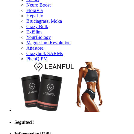
Neuro Boost
FloraVia
HepaLiv
Bruciagrassi Moka
Crazy Bulk
ExiSlim
YourBiology
Magnesium Revolution
Anastore
Crazybulk SARMs
PhenQ PM
Seguiteci!
Informazioni Utili