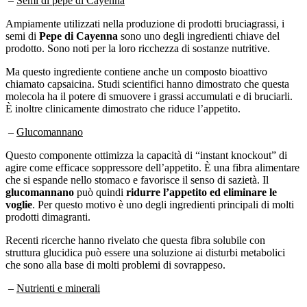
–
Semi di pepe di Cayenna
Ampiamente utilizzati nella produzione di prodotti bruciagrassi, i
semi di
Pepe di Cayenna
sono uno degli ingredienti chiave del
prodotto. Sono noti per la loro ricchezza di sostanze nutritive.
Ma questo ingrediente contiene anche un composto bioattivo
chiamato capsaicina. Studi scientifici hanno dimostrato che questa
molecola ha il potere di smuovere i grassi accumulati e di bruciarli.
È inoltre clinicamente dimostrato che riduce l’appetito.
–
Glucomannano
Questo componente ottimizza la capacità di “instant knockout” di
agire come efficace soppressore dell’appetito. È una fibra alimentare
che si espande nello stomaco e favorisce il senso di sazietà. Il
glucomannano
può quindi
ridurre l’appetito ed eliminare le
voglie
. Per questo motivo è uno degli ingredienti principali di molti
prodotti dimagranti.
Recenti ricerche hanno rivelato che questa fibra solubile con
struttura glucidica può essere una soluzione ai disturbi metabolici
che sono alla base di molti problemi di sovrappeso.
–
Nutrienti e minerali