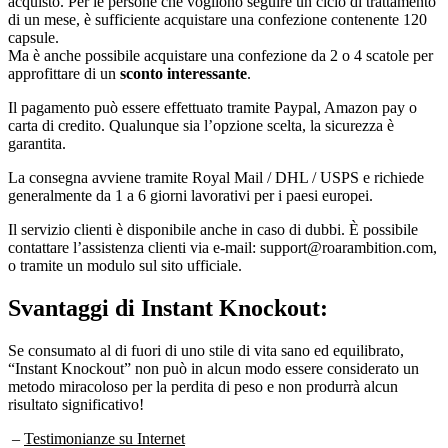
acquisto. Per le persone che vogliono seguire un ciclo di trattamento
di un mese, è sufficiente acquistare una confezione contenente 120
capsule.
Ma è anche possibile acquistare una confezione da 2 o 4 scatole per
approfittare di un
sconto interessante
.
Il pagamento può essere effettuato tramite Paypal, Amazon pay o
carta di credito. Qualunque sia l’opzione scelta, la sicurezza è
garantita.
La consegna avviene tramite Royal Mail / DHL / USPS e richiede
generalmente da 1 a 6 giorni lavorativi per i paesi europei.
Il servizio clienti è disponibile anche in caso di dubbi. È possibile
contattare l’assistenza clienti via e-mail: support@roarambition.com,
o tramite un modulo sul sito ufficiale.
Svantaggi di
Instant Knockout:
Se consumato al di fuori di uno stile di vita sano ed equilibrato,
“Instant Knockout” non può in alcun modo essere considerato un
metodo miracoloso per la perdita di peso e non produrrà alcun
risultato significativo!
–
Testimonianze su Internet