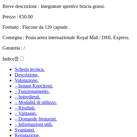
Breve descrizione : Integratore sportivo brucia grassi.
Prezzo : €50.00
Formato : Flacone da 120 capsule.
Consegna : Posta aerea internazionale Royal Mail / DHL Express.
Garanzia : /
Indice
☰
Scheda tecnica.
Descrizione.
Valutazione.
– Instant Knockout.
– Funzionamento.
– Ingredienti.
– Modalità di utilizzo.
– Risultati.
– Vantaggi.
– Domande frequenti.
– Informazioni utili.
Svantaggi.
Reputazione.