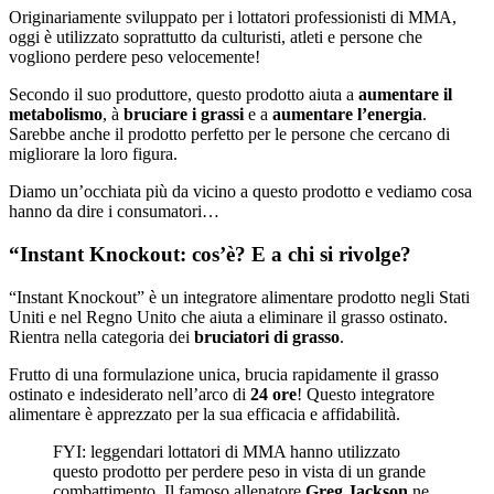
Originariamente sviluppato per i lottatori professionisti di MMA,
oggi è utilizzato soprattutto da culturisti, atleti e persone che
vogliono perdere peso velocemente!
Secondo il suo produttore, questo prodotto aiuta a
aumentare il
metabolismo
, à
bruciare i grassi
e a
aumentare l’energia
.
Sarebbe anche il prodotto perfetto per le persone che cercano di
migliorare la loro figura.
Diamo un’occhiata più da vicino a questo prodotto e vediamo cosa
hanno da dire i consumatori…
“Instant Knockout: cos’è? E a chi si rivolge?
“Instant Knockout” è un integratore alimentare prodotto negli Stati
Uniti e nel Regno Unito che aiuta a eliminare il grasso ostinato.
Rientra nella categoria dei
bruciatori di grasso
.
Frutto di una formulazione unica, brucia rapidamente il grasso
ostinato e indesiderato nell’arco di
24 ore
! Questo integratore
alimentare è apprezzato per la sua efficacia e affidabilità.
FYI: leggendari lottatori di MMA hanno utilizzato
questo prodotto per perdere peso in vista di un grande
combattimento. Il famoso allenatore
Greg Jackson
ne