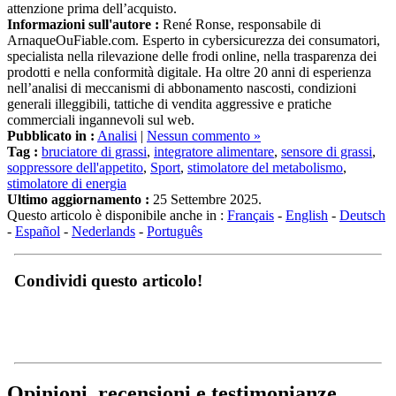
attenzione prima dell’acquisto.
Informazioni sull'autore :
René Ronse, responsabile di
ArnaqueOuFiable.com. Esperto in cybersicurezza dei consumatori,
specialista nella rilevazione delle frodi online, nella trasparenza dei
prodotti e nella conformità digitale. Ha oltre 20 anni di esperienza
nell’analisi di meccanismi di abbonamento nascosti, condizioni
generali illeggibili, tattiche di vendita aggressive e pratiche
commerciali ingannevoli sul web.
Pubblicato in :
Analisi
|
Nessun commento »
Tag :
bruciatore di grassi
,
integratore alimentare
,
sensore di grassi
,
soppressore dell'appetito
,
Sport
,
stimolatore del metabolismo
,
stimolatore di energia
Ultimo aggiornamento :
25 Settembre 2025.
Questo articolo è disponibile anche in :
Français
-
English
-
Deutsch
-
Español
-
Nederlands
-
Português
Condividi questo articolo!
Opinioni, recensioni e testimonianze