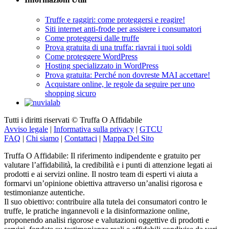
Truffe e raggiri: come proteggersi e reagire!
Siti internet anti-frode per assistere i consumatori
Come proteggersi dalle truffe
Prova gratuita di una truffa: riavrai i tuoi soldi
Come proteggere WordPress
Hosting specializzato in WordPress
Prova gratuita: Perché non dovreste MAI accettare!
Acquistare online, le regole da seguire per uno
shopping sicuro
Tutti i diritti riservati © Truffa O Affidabile
Avviso legale
|
Informativa sulla privacy
|
GTCU
FAQ
|
Chi siamo
|
Contattaci
|
Mappa Del Sito
Truffa O Affidabile: Il riferimento indipendente e gratuito per
valutare l’affidabilità, la credibilità e i punti di attenzione legati ai
prodotti e ai servizi online. Il nostro team di esperti vi aiuta a
formarvi un’opinione obiettiva attraverso un’analisi rigorosa e
testimonianze autentiche.
Il suo obiettivo: contribuire alla tutela dei consumatori contro le
truffe, le pratiche ingannevoli e la disinformazione online,
proponendo analisi rigorose e valutazioni oggettive di prodotti e