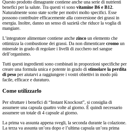
Questo prodotto dimagrante contiene anche una serie di nutrienti
benefici per la salute. Tra questi vi sono
vitamine B6 e B12
.
Naturalmente sono state scelte per motivi molto specifici. Esse
possono contribuire efficacemente alla conversione dei grassi in
energia. Inoltre, danno un senso di sazietà che riduce la voglia di
mangiare.
L’integratore alimentare contiene anche
zinco
un elemento che
ottimizza la combustione dei grassi. Da non dimenticare
cromo
un
minerale in grado di regolare i livelli di zucchero nel sangue
dell’organismo.
Tutti questi ingredienti sono combinati in proporzioni specifiche per
creare una formula unica e potente in grado di
stimolare la perdita
di peso
per aiutarvi a raggiungere i vostri obiettivi in modo più
facile, efficace e duraturo.
Come utilizzarlo
Per sfruttare i benefici di “Instant Knockout”, si consiglia di
assumere una capsula quattro volte al giorno. È quindi necessario
assumere un totale di 4 capsule al giorno.
La prima va assunta appena svegli, la seconda durante la colazione.
La terza va assunta un’ora dopo e l’ultima capsula un’ora prima